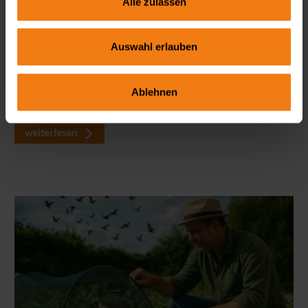
Alle zulassen
Seitenmarkise richtig wählen: FAQ zu Sicht- & Windschutz
Auswahl erlauben
Wie blickdicht ist eine Seitenmarkise wirklich? Welche Höhe
ist ideal? Und braucht man dafür eine Genehmigung? In
Ablehnen
unserem großen FAQ erfährst du alles, was du vor dem Kauf
wissen solltest – mit viele…
weiterlesen