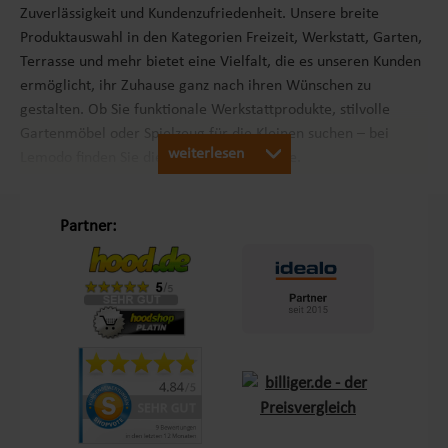
Zuverlässigkeit und Kundenzufriedenheit. Unsere breite
Produktauswahl in den Kategorien Freizeit, Werkstatt, Garten,
Terrasse und mehr bietet eine Vielfalt, die es unseren Kunden
ermöglicht, ihr Zuhause ganz nach ihren Wünschen zu
gestalten. Ob Sie funktionale Werkstattprodukte, stilvolle
Gartenmöbel oder Spielzeug für die Kleinen suchen – bei
weiterlesen
Lemodo finden Sie die passenden Produkte.
Unsere Philosophie „Schöner Leben in Haus und Garten“
Partner:
Mit dem Leitsatz „Schöner Leben in Haus und Garten“ ist es
unser Ziel, das Einkaufserlebnis unserer Kunden in Europa so
angenehm wie möglich zu gestalten. Durch unsere
Eigenmarken
Lemodo
und
NATIV
bieten wir Produkte, die
genau auf die Bedürfnisse unserer Kunden abgestimmt sind.
Diese Marken stehen für Qualität und Funktionalität und
lassen keine Wünsche offen – sei es im Bereich Terrasse,
Outdoor oder Living.