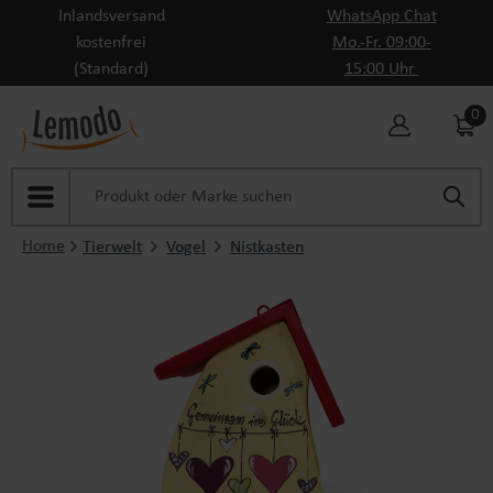
Inlandsversand
WhatsApp Chat
Zum Hauptinhalt springen
kostenfrei
Mo.-Fr. 09:00-
(Standard)
15:00 Uhr
0
Home
Tierwelt
Vogel
Nistkasten