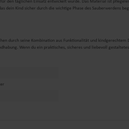
 für den täglichen Einsatz entwickelt wurde. Das Material ist pflegel
das dein Kind sicher durch die wichtige Phase des Sauberwerdens begl
hen durch seine Kombination aus Funktionalität und kindgerechtem De
ndhabung. Wenn du ein praktisches, sicheres und liebevoll gestaltete
ter