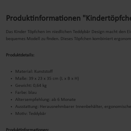
Produktinformationen "Kindertöpfche
Das Kinder Töpfchen im niedlichen Teddybär Design macht den Ein
bequemes Modell zu finden. Dieses Töpfchen kombiniert ergonomi
Produktdetails:
Material: Kunststoff
Maße: 39 x 23 x 35 cm (L x B x H)
Gewicht: 0,64 kg
Farbe: blau
Altersempfehlung: ab 6 Monate
Ausstattung: Herausnehmbarer Innenbehälter, ergonomisch
Motiv: Teddybär
Produktinformationen: