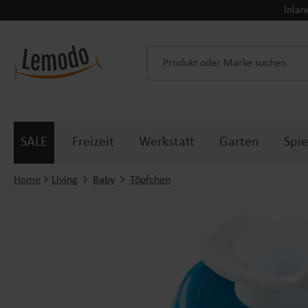
Inlan
 Hauptinhalt springen
Zur Suche springen
Zur Hauptnavigation springen
SALE
Freizeit
Werkstatt
Garten
Spie
Home
Living
Baby
Töpfchen