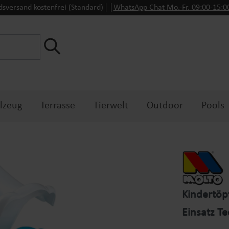
dsversand kostenfrei (Standard)
WhatsApp Chat Mo.-Fr. 09:00-15:
lzeug
Terrasse
Tierwelt
Outdoor
Pools
Kindertöp
Einsatz T