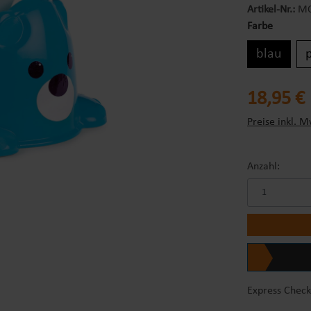
Artikel-Nr.:
MO
Farbe
blau
Regulärer Prei
18,95 €
Preise inkl. M
Anzahl:
Express Check