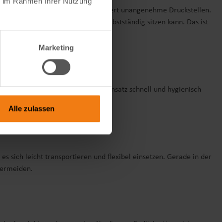
ie im Rahmen Ihrer Nutzung
 natürliche Sitzhaltung und verhindert unangenehme Druckstellen.
n Verrutschen, sodass dein Kind selbstständig sitzen kann. Das ist
Marketing
en Innenbehälter. Du kannst den Einsatz schnell und hygienisch
i täglicher Nutzung.
Alle zulassen
 sich leicht transportieren und flexibel einsetzen. Gerade in der
vermeiden.