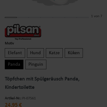
1
von 7
Motiv
Elefant
Hund
Katze
Küken
Panda
Pinguin
Töpfchen mit Spülgeräusch Panda,
Kindertoilette
Artikel-Nr.:
PI-07561
Regulärer Preis:
24,95 €