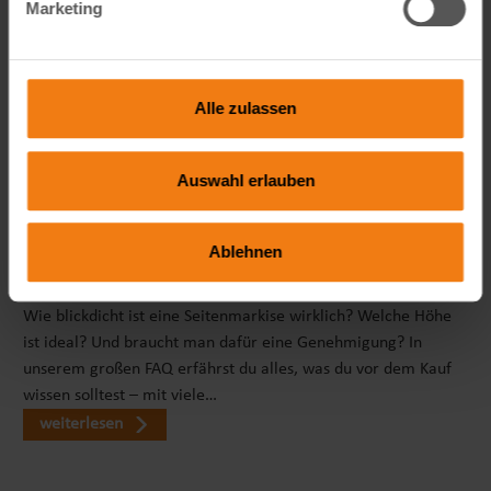
Marketing
Alle zulassen
Auswahl erlauben
Ablehnen
Seitenmarkise richtig wählen: FAQ zu Sicht- & Windschutz
Wie blickdicht ist eine Seitenmarkise wirklich? Welche Höhe
ist ideal? Und braucht man dafür eine Genehmigung? In
unserem großen FAQ erfährst du alles, was du vor dem Kauf
wissen solltest – mit viele…
weiterlesen