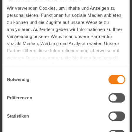
Wir verwenden Cookies, um Inhalte und Anzeigen zu
personalisieren, Funktionen für soziale Medien anbieten
zu können und die Zugriffe auf unsere Website zu
analysieren. Außerdem geben wir Informationen zu Ihrer
Verwendung unserer Website an unsere Partner für
soziale Medien, Werbung und Analysen weiter. Unsere
Partner führen diese Informationen möglicherweise mit
weiteren Daten zusammen, die Sie ihnen bereitgestellt
Visual Content Creator (m/w/d) – E-Commerce
haben oder die sie im Rahmen Ihrer Nutzung der Dienste
gesammelt haben.
Werde Teil von Lemodo360! Als Visual Content Creator
Einwilligungsauswahl
Notwendig
gestaltest du verkaufsstarke Amazon- und E-Commerce-
Bildwelten – von der Idee bis zum A++ Content. Kreativ,
technisch, KI-getrieben und mit echtem…
Präferenzen
weiterlesen
Statistiken