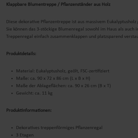
Klappbare Blumentreppe / Pflanzenständer aus Holz
Diese dekorative Pflanzentreppe ist aus massivem Eukalyptusholz 
Sie können das 3-stöckige Blumenregal sowohl im Haus als auch im
Treppenregal einfach zusammenklappen und platzsparend versta
Produktdetails:
Material: Eukalyptusholz, geölt, FSC-zertifiziert
Maße: ca. 90 x 72 x 86 cm (L x B x H)
Maße der Ablageflächen: ca. 90 x 26 cm (B x T)
Gewicht: ca. 11 kg
Produktinformationen:
Dekoratives treppenförmiges Pflanzenregal
3 Etagen