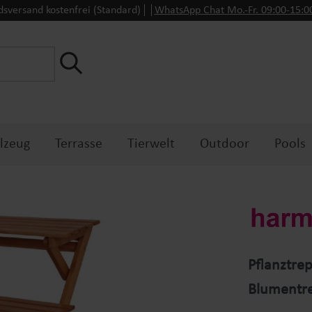
dsversand kostenfrei (Standard)
WhatsApp Chat Mo.-Fr. 09:00-15:
lzeug
Terrasse
Tierwelt
Outdoor
Pools
Pflanztre
Blumentr