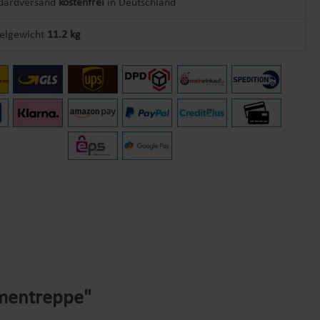
dardversand
kostenfrei
in Deutschland
kelgewicht
11.2 kg
umentreppe"