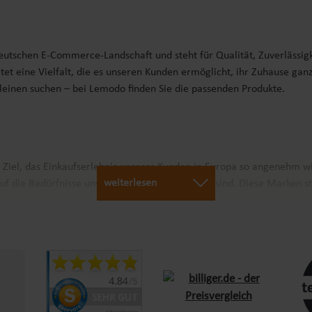
deutschen E-Commerce-Landschaft und steht für Qualität, Zuverlässig
tet eine Vielfalt, die es unseren Kunden ermöglicht, ihr Zuhause gan
Kleinen suchen – bei Lemodo finden Sie die passenden Produkte.
r Ziel, das Einkaufserlebnis unserer Kunden in Europa so angenehm w
weiterlesen
uf die Bedürfnisse unserer Kunden abgestimmt sind. Diese Marken st
arantieren wir schnellen Versand und Verfügbarkeit für Kunden in ga
bis zur Lieferung ist unser Team stets bestrebt, den Einkauf so ange