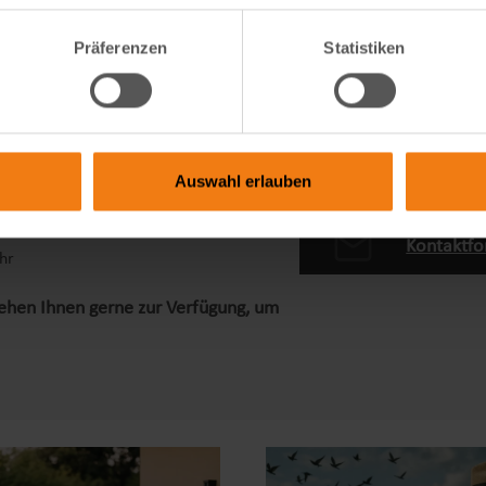
Präferenzen
Statistiken
ervice
Auswahl erlauben
49 9822 609 94 70
o.-Fr. 09:00-12:00 Uhr und 13:00-15:00
Kontaktfo
hr
tehen Ihnen gerne zur Verfügung, um