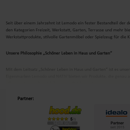
Seit über einem Jahrzehnt ist Lemodo ein fester Bestandteil der 
den Kategorien Freizeit, Werkstatt, Garten, Terrasse und mehr bie
Werkstattprodukte, stilvolle Gartenmöbel oder Spielzeug für die 
Unsere Philosophie „Schöner Leben in Haus und Garten“
Mit dem Leitsatz „Schöner Leben in Haus und Garten“ ist es unse
Eigenmarken
Lemodo
und
NATIV
bieten wir Produkte, die genau a
offen – sei es im Bereich Terrasse, Outdoor oder Living.
Partner:
Kundenzufriedenheit und Service aus Deutschland
Mit einem zentralen Standort in Bechhofen, im Herzen Frankens, g
sondern auch den Service, den wir ihnen bieten. Von der Beratung 