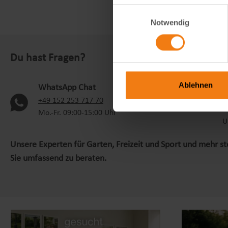
Einwilligungsauswahl
Notwendig
Du hast Fragen?
S
Ablehnen
WhatsApp Chat
+
(oeffnet in neuem Tab)
+49 152 253 717 70
M
Mo.-Fr. 09:00-15:00 Uhr
U
Unsere Experten für Garten, Freizeit und Sport und mehr s
Sie umfassend zu beraten.