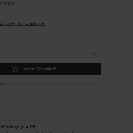
-985163
s:
wSt. zzgl. Versandkosten
In den Warenkorb
out
 Werktage (nur DE)