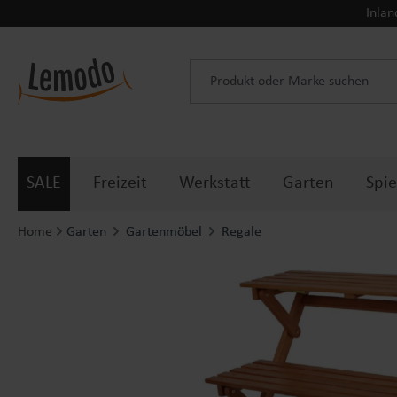
Inlan
 Hauptinhalt springen
Zur Suche springen
Zur Hauptnavigation springen
SALE
Freizeit
Werkstatt
Garten
Spie
Home
Garten
Gartenmöbel
Regale