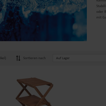
Kamin
Stabil
oder B
mit G
ikel)
Sortieren nach