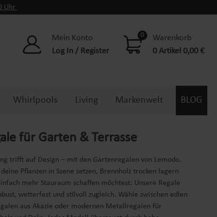
00 Uhr
0
Mein Konto
Warenkorb
Log In / Register
0 Artikel 0,00 €
Whirlpools
Living
Markenwelt
BLOG
ale für Garten & Terrasse
g trifft auf Design – mit den Gartenregalen von Lemodo.
deine Pflanzen in Szene setzen, Brennholz trocken lagern
einfach mehr Stauraum schaffen möchtest: Unsere Regale
obust, wetterfest und stilvoll zugleich. Wähle zwischen edlen
egalen aus Akazie oder modernen Metallregalen für