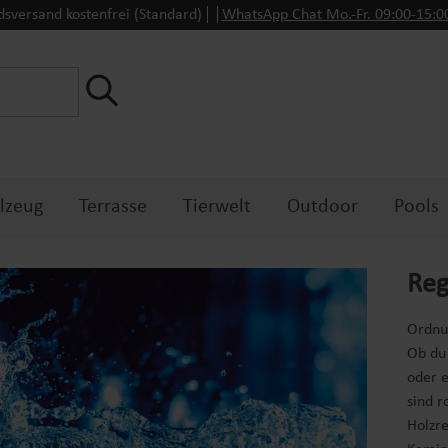
dsversand kostenfrei (Standard)
WhatsApp Chat Mo.-Fr. 09:00-15:
lzeug
Terrasse
Tierwelt
Outdoor
Pools
Reg
Ordnun
Ob du 
oder 
sind r
Holzr