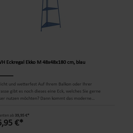
 Eckregal Ekko M 48x48x180 cm, blau
licht und wetterfest Auf Ihrem Balkon oder Ihrer
rasse gibt es noch dieses eine Eck, welches Sie gerne
ser nutzen möchten? Dann kommt das moderne
konregal EKKO genau richtig. Es ist stabil und
terungsbeständig, sodass Sie sich keine Sorgen zu
anten ab
39,95 €*
hen brauchen, wenn es nass werden sollte. Das
6,95 €*
eckmetall sorgt dafür, dass das Wasser gut ablaufen