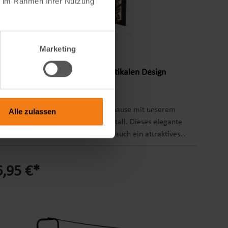
ie im Rahmen Ihrer Nutzung
Marketing
inholzregal, Metallregal im rustikalen Design
ngen Sie Ordnung und Stil in Ihr Zuhause mit unserem
Alle zulassen
inholzregal aus hochwertigem Metall. Dieses elegante
al ist nicht nur funktional, sondern auch ein attraktives
ment für jeden Raum, in dem ein gemütlicher Kamin für
lige Wärme sorgt. Dank seines schlanken Designs
6,95 €*
mt das Regal nur wenig Platz ein, während es
ichzeitig eine großzügige Menge an Brennholz
nehmen kann. Es ist ideal für Wohnzimmer,
inzimmer, Terrassen oder sogar für den Einsatz im
ien geeignet. Produktdetails: Material: Metall Farbe: