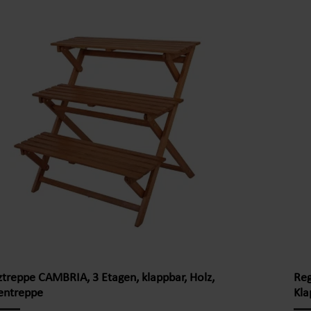
 und kreiere deinen persönlichen Blickfang.
kan
nativ kann es auch gut als Ablageregal im Badezimmer
nac
Wohnbereich genutzt werden. Unser Klappregal
pra
et sich durch seine Langlebigkeit und Stabilität aus.
Pro
bene ist robust gefertigt, um das Gewicht Deiner
Mat
angutensilien sicher tragen zu können. Ob Indoor-
12 
utdoor, unser Pflanzregal ist vielseitig einsetzbar und
Wit
sich perfekt in Deine Umgebung integrieren. Zudem ist
Abl
terbeständig und passt mühelos in jede Ecke Deines
lichen Lebensraums. Produktdetails: Material: Holz
en FSC 100%), geölt Farbe: braun Maß: ca. 30 x 59 x
(B x H x L) Maße einer Latte: ca. 2,5 x 1,2 x 30 cm (B
L) 11 Latten pro Ablagefläche Gewicht: ca. 4,0 kg
ktinformationen: Dekoratives StandregalAus robusten
holz gefertigt Vielseitig Einsetzbar Wetterbeständig
erwendung im Außen- als auch im Innenbereich
net Klappbar und dadurch platzsparende
ztreppe CAMBRIA, 3 Etagen, klappbar, Holz,
Reg
wahrung bei Nichtbenutzung
entreppe
Kla