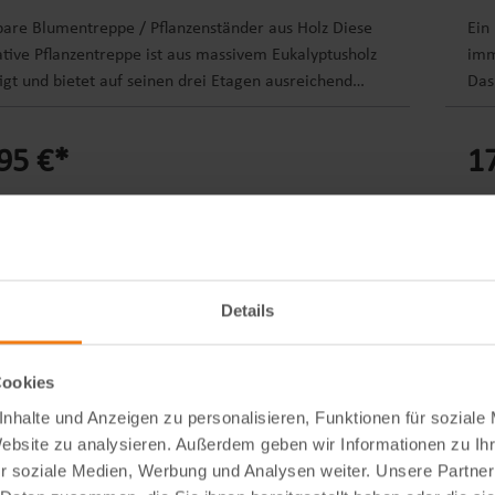
bare Blumentreppe / Pflanzenständer aus Holz Diese
Ein
tive Pflanzentreppe ist aus massivem Eukalyptusholz
imm
igt und bietet auf seinen drei Etagen ausreichend
Das
für Blumen, Kräuter und andere Topfpflanzen.Sie
ein
n das 3-stöckige Blumenregal sowohl im Haus als
Fei
95 €*
1
im Außenbereich aufstellen. Wenn der Pflanzenständer
hoc
elsweise im Winter nicht verwendet wird, lässt sich
pla
raktische Treppenregal einfach zusammenklappen und
sich
parend verstauen. Produktdetails: Material:
Mat
ptusholz, geölt, FSC-zertifiziert Maße: ca. 90 x 72 x 86
Mat
x B x H) Maße der Ablageflächen: ca. 90 x 26 cm (B x
Abm
Details
icht: ca. 11 kg Produktinformationen: Dekoratives
Abm
enförmiges Pflanzenregal 3 Etagen Massivholz
Abm
parend klappbar Geeignet für den Innen- und
zwi
Cookies
bereich Lieferumfang: 1 Pflanztreppe mit 3 Etagen
Pro
nhalte und Anzeigen zu personalisieren, Funktionen für soziale
Pfl
Website zu analysieren. Außerdem geben wir Informationen zu I
gee
r soziale Medien, Werbung und Analysen weiter. Unsere Partner
zer