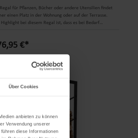
 Regal für Pflanzen, Bücher oder andere Utensilien findet
er einen Platz in der Wohnung oder auf der Terrasse.
 Highlight bei diesem Regal ist, dass es bei Bedarf
fach in einen Tisch umgeklappt werden kann. Nach den
erlichkeiten können Sie den Tisch einfach wieder
76,95 €*
hklappen und er verwandelt sich wieder in ein
tzsparendes Regal. Die Kunststoff-Ablageflächen lassen
 leicht reinigen und sind pflegeleicht.Produktdetails:
erial Gestell: Stahl, pulverbeschichtet in anthrazit
erial Ablageflächen: Kunststoff HDPE, braun, Holz-Optik
essung Regal: 70,2 x 29,5 x 131 cm (L x B x H)
Über Cookies
essung Treppe: 95 x 70,2 x 124 cm (L x B x H)
essung Tisch: 146 x 70,2 x 72,4 cm (L x B x H) Höhe
schen den Ablageflächen: 28 cm Gewicht: ca. 16,5 kg
duktinformationen: 3 in 1 Funktion: Tisch, Regal und
 Medien anbieten zu können
anzentreppe für die Nutzung im Innen- und Außenbereich
hrer Verwendung unserer
ignet einfach in der Anwendung Lieferung erfolgt
 führen diese Informationen
legt mit Aufbauanleitung