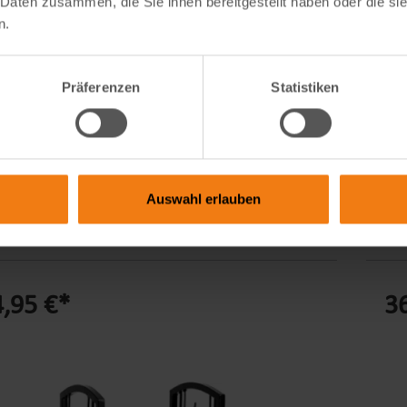
 Daten zusammen, die Sie ihnen bereitgestellt haben oder die s
n.
Präferenzen
Statistiken
holzregal ARDOR aus Metall 99x40x200 cm
Kam
, Holzlager
ren Sie Ihr Brennholz auf moderne und elegante Art
Bri
Auswahl erlauben
eise im Freien auf. Ein Unterbau aus Aluminium
Kam
t einen Abstand zum Boden und sorgt für zusätzliche
Reg
ität des Regales. Die stabile Welle und die
Ele
tandsfähige Legierung erlauben es, auch organische
woh
,95 €*
3
alien die feucht werden können, unter freiem
nim
l zu lagern. Die verwendete Beschichtung
gle
lume® ist eine Mischung aus Zink und Aluminium und
auf
vorwiegend bei Industriegebäuden und
Kam
ndeckungen eingesetzt. Es hat eine viermal längere
Fre