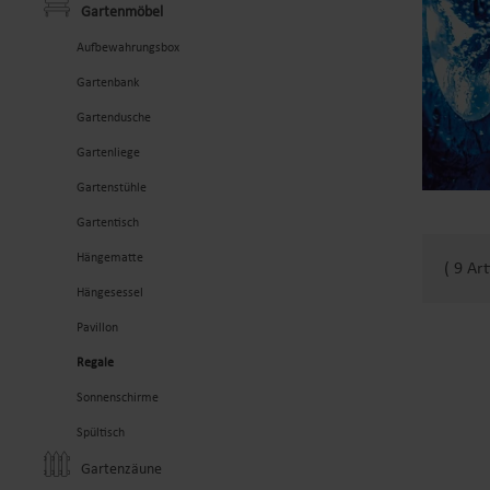
Gartenmöbel
Aufbewahrungsbox
Gartenbank
Gartendusche
Gartenliege
Gartenstühle
Gartentisch
Hängematte
( 9 Art
Hängesessel
Pavillon
Regale
Sonnenschirme
Spültisch
Gartenzäune