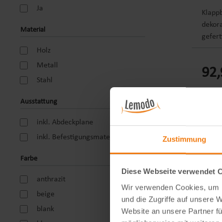
Ja
Klapp
dekora
Material
gefert
Platz 
Holz
könne
Metall
92,
auch 
Stahl
beispi
das p
Ausstattung
platzs
Eukaly
inkl. Abdeckplane
cm (L 
inkl. Befestigungsmaterial
Zustimmung
T) Gew
trepp
Farbe
Platzs
Diese Webseite verwendet 
anthrazit
Außen
Wir verwenden Cookies, um I
beige
und die Zugriffe auf unsere 
blank
Website an unsere Partner fü