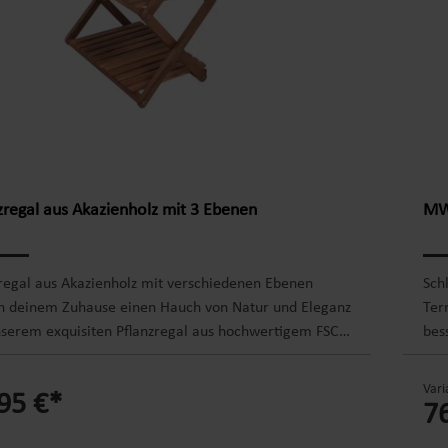
zregal aus Akazienholz mit 3 Ebenen
MWH
regal aus Akazienholz mit verschiedenen Ebenen
Sch
ih deinem Zuhause einen Hauch von Natur und Eleganz
Ter
nserem exquisiten Pflanzregal aus hochwertigem FSC-
bes
iziertem Akazien-Holz. Mit drei (oder optional vier)
Bal
 bietet unser Pflanzregal ausreichend Platz für eine
wit
Vari
95 €*
hl von Pflanzen. Platziere Deine Lieblingsblumen,
mac
7
r oder Dekorationsutensilien auf den verschiedenen
Str