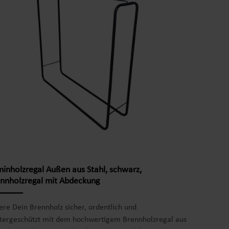
warz pulverbeschichtet Maße: ca. 60 x 25 x 100 cm (L x
 H) Gewicht: ca. 4 kg Produktinformationen: für
zscheite bis 28,5 cm Länge Robust und Langlebig
volles und Vielseitiges Design Lieferung erfolgt zerlegt
inholzregal Außen aus Stahl, schwarz,
nnholzregal mit Abdeckung
ere Dein Brennholz sicher, ordentlich und
tergeschützt mit dem hochwertigem Brennholzregal aus