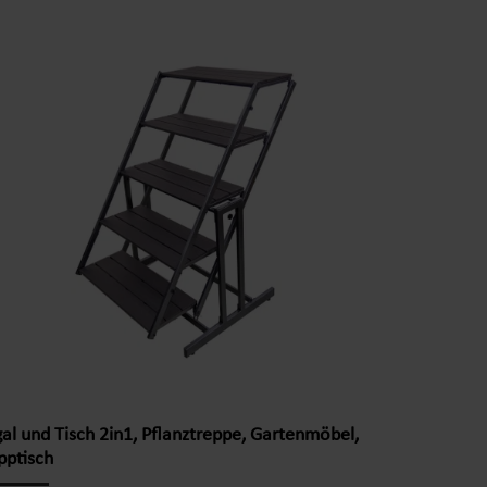
n, und macht das Regal äußerst pflegeleicht. Je
hdem, wie Ihre Wünsche sind, können Sie zwischen zwei
ktischen Größen und vier schönen Farben wählen.
duktdetails: Maße: M ca. 48 x 48 x 180 cm (L x B x H)
erial: Streckmetall, elotherm beschichtet Gewicht: ca.
kg Farben: blau Produktinformationen:
terungsbeständig Stabil Einfache Reinigung 4
ageflächen
al und Tisch 2in1, Pflanztreppe, Gartenmöbel,
pptisch