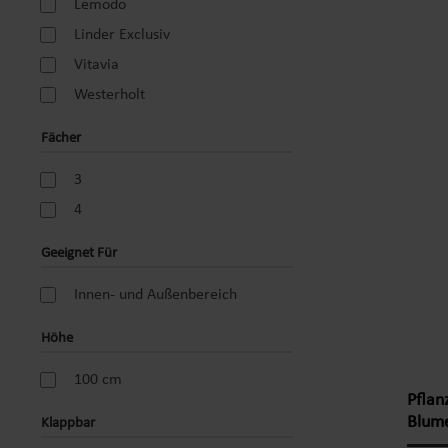
Ebenen
Lemodo
Alter
Linder Exclusiv
oder 
Vitavia
zeichn
Westerholt
Jede E
Blickf
Fächer
oder O
lässt 
3
es wet
4
persön
(Akazi
Geeignet Für
47 cm 
x H x 
Innen- und Außenbereich
Produ
Höhe
Massiv
Zur V
100 cm
geeig
Pflan
Aufbe
Blum
Klappbar