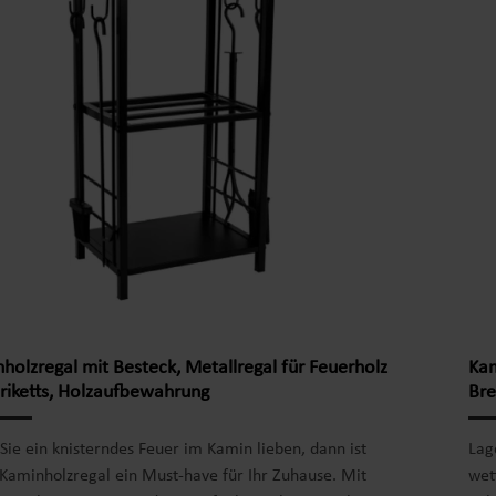
dauer als galvanisierter Stahl. Durch die Wellenform
sch
 das Material seine Stabilität. Montage an der Wand
B x
nkeln notwendig (kann nicht frei stehen).
Hol
tdetails: Material: Stahl mit Zinkcalume®
Stil
ichtung Materialstärke: 0,65 mm - Wellenform
n: blank Größe 401 hoch: 99 x 40 x 200 cm (B x T x
8 m³ Produktinformationen: inklusive Unterbau aus
ium stabile Ausführung beschichteter Stahl
ngert die Lebensdauer resistent gegen Umwelt- und
ungseinflüsse einfacher Aufbau dank vorgebohrter
r Befestigung an der Wand notwendig Lieferumfang:
tz Kaminholzregal in Größe 401 hoch
gematerial
holzregal mit Besteck, Metallregal für Feuerholz
Kam
riketts, Holzaufbewahrung
Bre
ie ein knisterndes Feuer im Kamin lieben, dann ist
Lag
Kaminholzregal ein Must-have für Ihr Zuhause. Mit
wet