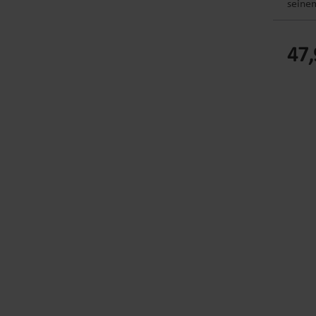
seinem
ist es
zwei E
47,
und p
findet
griffb
pulver
cm (L 
zwei A
Besen,