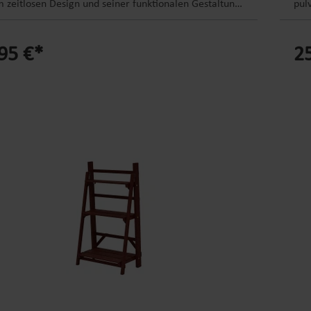
 zeitlosen Design und seiner funktionalen Gestaltung
pul
 die ideale Ergänzung für jeden Kaminbereich. Auf den
Kon
benen lassen sich Feuerholz und Briketts ordentlich
Kam
95 €*
2
latzsparend aufbewahren. Das mitgelieferte Zubehör
dam
 Platz an den seitlichen Aufhängehaken und ist immer
zus
ereit. Produktdetails: Material: Metall Farbe:
zuv
beschichtet in schwarz Abmessung: 40,6 x 30,5 x 74,5
mod
x B x H) Gewicht: 6,2 kg Produktinformationen: mit
ode
blageflächen für Holz und Briketts inklusive Besteck:
Pul
 Haken, Schaufel, Zange zeitloses Design
wit
Kli
ohn
sor
Lös
ans
Ges
100
mmG
sch