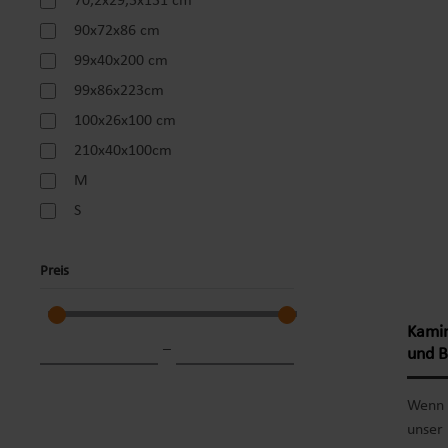
70,2x29,5x131 cm
Lebens
90x72x86 cm
erhält
mit Wi
99x40x200 cm
Produk
99x86x223cm
Besch
100x26x100 cm
Farbto
210x40x100cm
H), 0,
Alumin
M
verlä
S
Witter
Löche
Preis
Bausa
Monta
Kamin
–
und B
Wenn S
unser 