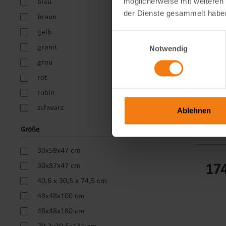
möglicherweise mit weiteren
blau
der Dienste gesammelt habe
braun
gelb
Einwilligungsauswahl
granit
Notwendig
grau
Kamin
rot
blank
rubin
schwarz
Bewah
Ablehnen
und W
Größe
schaff
Stabil
30x59x47 cm
widers
30x87x47 cm
174
Materi
40,6 x 30,5 x 74,5 cm
Himme
Zinca
48x48x100 cm
wird 
48x48x180 cm
Dachei