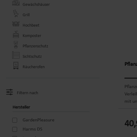
Gewächshäuser
Grill
Hochbeet
Komposter
Pflanzenschutz
Sichtschutz
Pflan
Räucherofen
Pflanz
Filtern nach
Verle
mit u
Hersteller
zertif
Ebenen
GardenPleasure
40,
Vielza
Harms DS
Kräute