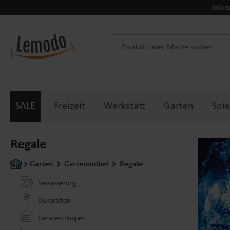
Inlan
 Hauptinhalt springen
Zur Suche springen
Zur Hauptnavigation springen
SALE
Freizeit
Werkstatt
Garten
Spie
Regale
Garten
Gartenmöbel
Regale
Bewässerung
Dekoration
Geräteschuppen