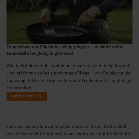
sichere Fahrt, während dein Kind die Kontrolle über das
Lenkrad hat und seine Bewegungsfreiheit genießt. Egal
ob drinnen oder draußen, der Kinderbagger zum
draufsitzen ist ein zuverlässiger Begleiter für
aufregende Erkundungen. Unser Rutscherfahrzeug ist
weit mehr als nur ein einfaches Spielzeugauto. Es ist ein
offizielles Lizenzprodukt des renommierten
Feuerschale aus Edelstahl richtig pflegen – so bleibt deine
Feuerstelle langlebig & glänzend
Baumaschinenherstellers Caterpillar, was für höchste
Qualität und Liebe zum Detail steht. Genau wie bei den
Wie bleibt deine Edelstahl-Feuerschale rostfrei und glänzend?
echten Baumaschinen von Caterpillar wurde bei der
Hier erfährst du alles zur richtigen Pflege – von Reinigung bis
Herstellung unseres Kinderrutschers großer Wert auf
Lagerung. Inklusive Tipps zu Lemodo-Produkten für langlebige
Langlebigkeit und Stabilität gelegt. Das Rutschauto
Feuerstellen…
wurde aus robustem Kunststoff gefertigt, der den
weiterlesen
Herausforderungen selbst der wildesten Abenteuer
standhält. Es bietet den kleinen Entdeckern eine sichere
Fahrt, während sie die Welt erkunden. Bei der
Produktion wurde besonderes Augenmerk darauf
Seit über einem Jahrzehnt ist Lemodo ein fester Bestandteil
gelegt, scharfe Kanten und Übergänge zu vermeiden,
der deutschen E-Commerce-Landschaft und steht für Qualität,
um Verletzungen zu verhindern. FÖRDERUNG DES