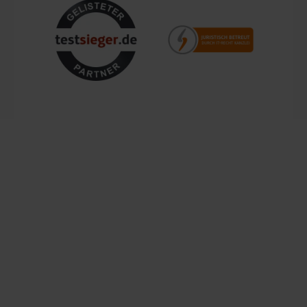
ermöglicht, sich in verschiedene Rollen
Kundenzufriedenheit und Service aus Deutschland
hineinzuversetzen. Es kann als Baufahrzeug dienen, um
fantastische Gebäude zu erschaffen, oder als
Entdeckerfahrzeug, um aufregende Expeditionen zu
Mit einem zentralen Standort in Bechhofen, im Herzen
unternehmen. Die verschiedenen Einsatzmöglichkeiten
Frankens, garantieren wir schnellen Versand und Verfügbarkeit
des Sitzbaggers geben den Kindern die Freiheit, ihre
für Kunden in ganz Europa. Unsere Kunden schätzen nicht nur
eigene Welt zu gestalten und ihre kreativen Gedanken
die Produktvielfalt, sondern auch den Service, den wir ihnen
zum Ausdruck zu bringen.
bieten. Von der Beratung bis zur Lieferung ist unser Team stets
bestrebt, den Einkauf so angenehm und zuverlässig wie
möglich zu gestalten. Vertrauen Sie auf einen Händler, der
über 200.000 Kunden überzeugt hat und lassen Sie sich von
unserem Engagement für Qualität und Service begeistern.
Lemodo – Ihre Marke für Qualität und Vielfalt
Als spezialisierter E-Commerce-Händler arbeiten wir
kontinuierlich daran, unser Sortiment zu erweitern und die