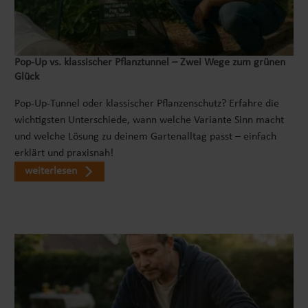
Entdecker, spielerisch mit Sand, Erde oder anderen
Materialien zu interagieren. Es fördert die Feinmotorik
und regt die Fantasie an, während dein Kind seine
Pop‑Up vs. klassischer Pflanztunnel – Zwei Wege zum grünen
eigenen kleinen Baustellen erschafft. Das Soundlenkrad
Glück
bietet zusätzliche Unterhaltung, indem es realistische
Geräusche abspielt. Dein Kind wird begeistert sein, die
Pop-Up-Tunnel oder klassischer Pflanzenschutz? Erfahre die
verschiedenen Klänge zu entdecken und damit zu
wichtigsten Unterschiede, wann welche Variante Sinn macht
spielen. Mit diesem Kinder Bagger kann Dein Kind die
und welche Lösung zu deinem Gartenalltag passt – einfach
Welt um sich herum erkunden und seine Sinne schärfen.
erklärt und praxisnah!
Es kann neue Orte entdecken, Hindernisse überwinden
weiterlesen
und seine motorischen Fähigkeiten weiterentwickeln.
Gleichzeitig fördert das Kinderfahrzeug die
Vorstellungskraft und Kreativität deines Kindes, indem
es ihm ermöglicht, sich in verschiedene Rollen zu
versetzen, sei es als Bauarbeiter oder Abenteurer.
HOCHWERTIGE QUALITÄT Das Rutschfahrzeug ist robust
und sicher konstruiert, um den Anforderungen kleiner
Entdecker gerecht zu werden. Es bietet eine stabile und