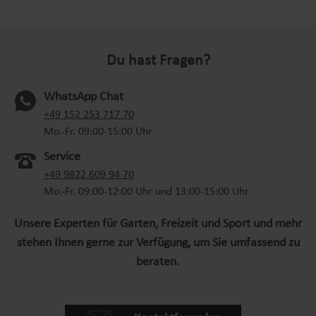
Deines Kindes zu verbessern. Durch das selbstständige
Fahren werden verschiedene Muskelgruppen
beansprucht, insbesondere die Beinmuskulatur. Durch
Du hast Fragen?
den beweglichen Baggerarm lernt Dein Kind, seine
Bewegungen zu kontrollieren. Je nach Verwendung als
Rutschfahrzeug oder als Lauflernwagen werden
WhatsApp Chat
unterschiedliche motorische Fähigkeiten gefördert.
(oeffnet in neuem Tab)
+49 152 253 717 70
Unser Kinderfahrzeug wurde sorgfältig gestaltet, um
Mo.-Fr. 09:00-15:00 Uhr
höchste Qualität und Sicherheit zu gewährleisten. Als
Service
offizielles Lizenzprodukt von Caterpillar erfüllt es die
+49 9822 609 94 70
anspruchsvollen Standards der Marke. Hergestellt aus
Mo.-Fr. 09:00-12:00 Uhr und 13:00-15:00 Uhr
robustem Kunststoff, ist das Fahrzeug langlebig und
bereit, selbst den wildesten Abenteuern standzuhalten.
Unsere Experten für Garten, Freizeit und Sport und mehr
Es ist leicht zu bewegen und ermöglicht es den kleinen
stehen Ihnen gerne zur Verfügung, um Sie umfassend zu
Abenteurern, ihre Umgebung mühelos zu erkunden. Der
beraten.
Kinderbagger dient nicht nur der körperlichen
Entwicklung, sondern fördert auch das soziale Lernen
und die Fantasie. Kinder haben die Möglichkeit, mit
anderen zu interagieren und in verschiedene Rollen zu