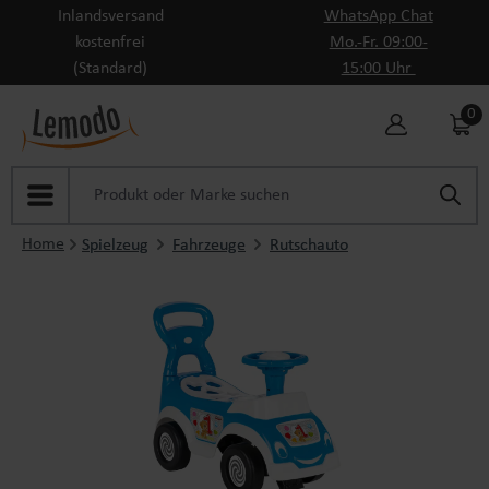
Inlandsversand
WhatsApp Chat
Zum Hauptinhalt springen
kostenfrei
Mo.-Fr. 09:00-
(Standard)
15:00 Uhr
0
Home
Spielzeug
Fahrzeuge
Rutschauto