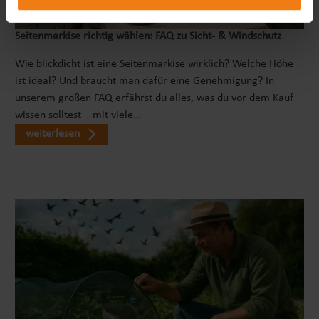
Sitzbagger kann Dein Kind spielerisch seine Motorik
erlernen und bereits erlernte Fähigkeiten verbessern.
Seitenmarkise richtig wählen: FAQ zu Sicht- & Windschutz
Dank des beweglichen Baggerarms werden, im
Vergleich zu einem reinen Rutschauto, weitere
Wie blickdicht ist eine Seitenmarkise wirklich? Welche Höhe
Muskelgruppen und Bewegungsabläufe gefördert. Je
ist ideal? Und braucht man dafür eine Genehmigung? In
nach Alter reichen die Lerneffekte von grobmotorischen
unserem großen FAQ erfährst du alles, was du vor dem Kauf
Fähigkeiten über Gleichgewichtstraining bis hin zur
wissen solltest – mit viele…
Verbesserung der Geschicklichkeit. Es ist ein effektives
weiterlesen
Werkzeug, um die motorische Entwicklung auf
spielerische Weise zu fördern und zu unterstützen.
KINDERFAHRZEUG FÜR NEUGIERIGE ENTDECKER Mit
unserem Aufsitzbagger werden die Träume der Kinder
wahr! Ausgestattet mit einer beweglichen
Baggerschaufel und einem interaktiven Soundlenkrad
sorgt es für stundenlange Unterhaltung und Spielspaß.
Der Bagger zum draufsitzen bietet Deinem Kind die
Möglichkeit, seine Umgebung auf spannende Weise zu
erkunden und neue Abenteuer zu erleben. Die
bewegliche Baggerschaufel ermöglicht es dem kleinen