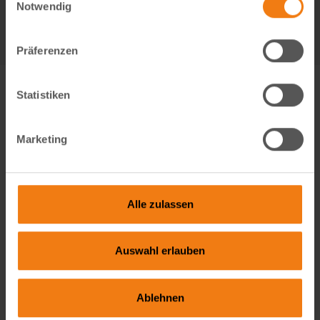
bei längeren Fahrten, Wartezeiten oder Pausen
Notwendig
beraten.
unterwegs. Die weiche, herausnehmbare Matte
unterstützt den Liegekomfort. Für vertraute
Präferenzen
Gerüche und zusätzliche Geborgenheit kannst du
außerdem eine Lieblingsdecke oder ein kleines
Spielzeug in die Box legen. So fühlt sich dein Tier
Statistiken
schneller sicher und verbindet die Transportbox
nicht nur mit Stress, sondern mit einem
geschützten Rückzugsort. Flexible Nutzung im
Marketing
Auto, Zug und Flugzeug Die My Duque CAR-GO
Transportbox ist nicht nur für Autofahrten
gedacht. Du kannst sie auch als Tragetasche
Alle zulassen
verwenden, über der Schulter tragen oder über
den Griff eines Kabinentrolleys schieben. Dadurch
ist sie eine gute Wahl, wenn du regelmäßig mit
Auswahl erlauben
deinem Tier unterwegs bist und nicht mehrere
Visual Content Creator (m/w/d) – E-Commerce
verschiedene Transportlösungen nutzen möchtest.
Das Format ist laut Produktangaben auf die
Werde Teil von Lemodo360! Als Visual Content Creator
Ablehnen
Handgepäckbestimmungen vieler
gestaltest du verkaufsstarke Amazon- und E-Commerce-