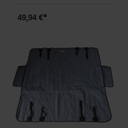
Produktdetails: Material: Kunststoff, Polyester
schon einmal festgestellt, dass er sich beruhigt,
Abmessung: ca. 50 x 30 x 31 cm (L x B x H)
sobald er auf die Straße schauen kann. Das kann
Abmessung ausgeklappt: ca. 85 x 50 x 31 cm (L x
49,94 €*
man ihm nicht verübeln - uns wäre schließlich
B x H) Gewicht: ca. 1,92 kg Max.
auch unwohl, wenn wir nicht sehen würden,
Belastungsgewicht: ca. 12 kg Zielgruppe: Hund,
wohin wir gefahren werden. Dieser kompakte,
Katze, Kleintiere Geeignet für: Auto, Flugzeug,
faltbare Hundekorb von Henry Waggibt Ihrem
Transport unterwegs Befestigung: ISOFIX-Basis,
kleinen Vierbeiner die Möglichkeit, seine
Gurt mit ISOFIX-Haken, Schultergurt Verschlussart:
Umgebung optimal im Blick zu haben. Sie
Reißverschluss Besondereheiten: faltbar, ISOFIX-
befestigen ihn einfach mit den verstellbaren
Sicherung, erweiterbare Mesh-Seiten, mehrere
Sicherungsriemen und der Schnalle am Sitz und
Zugänge, flugtaugliches Format nach Prüfung der
der Kopfstütze und schon haben Sie einen
Airline-Vorgaben Lieferumfang: Transportbox,
Transportkorb, mit dem Sie Ihren Hund nah bei
ISOFIX-Basis, Gurt mit ISOFIX-Haken, Schultergurt,
sich haben und er erhöht sitzen kann. Der Boden
Mesh-Einsätze, herausnehmbare Matte
ist gut gepolstert und die Seitenwände sorgen
Transportbox für Haustiere mit sicherer ISOFIX-
durch einen Streifen mit Maschengewebe für
Befestigung Wenn du mit deinem Tier unterwegs
eine angenehme Belüftung. Für die kältere
bist, zählt nicht nur der Transport von A nach B.
Jahreszeit können Sie den Korb mit der
Dein Hund, deine Katze oder dein Kleintier soll
dazugehörigen Fleece-Einlage beziehen. Die
bequem liegen, ausreichend Luft bekommen und
Rückwand ist erhöht, um zu vermeiden, dass die