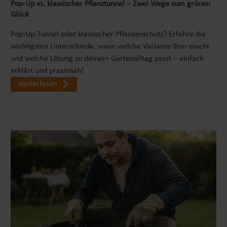
Transportbox besteht aus Kunststoff und Polyester.
Pop‑Up vs. klassischer Pflanztunnel – Zwei Wege zum grünen
Diese Kombination macht sie leicht, flexibel und
Glück
für den mobilen Einsatz geeignet. Mit einem
Pop-Up-Tunnel oder klassischer Pflanzenschutz? Erfahre die
Gewicht von 1,92 kg bleibt sie gut tragbar, ohne
wichtigsten Unterschiede, wann welche Variante Sinn macht
auf wichtige Funktionen wie ISOFIX-Befestigung,
und welche Lösung zu deinem Gartenalltag passt – einfach
Mesh-Flächen und erweiterbare Seitenteile zu
erklärt und praxisnah!
verzichten. Die graue Farbe wirkt dezent und
weiterlesen
passt gut in moderne Fahrzeuginnenräume.
Verschmutzungen durch Pfoten, Haare oder
Reisealltag lassen sich je nach Stelle meist
leichter behandeln als bei sehr empfindlichen
Materialien. Die herausnehmbare Matte kann
separat gereinigt oder gelüftet werden. Für eine
lange Nutzung empfiehlt es sich, Reißverschlüsse,
Mesh-Einsätze und Befestigungspunkte
regelmäßig zu kontrollieren. Warum diese
Haustiertransportbox eine gute Wahl ist Viele
einfache Transporttaschen sind nur zum Tragen
gedacht. Andere Autositze für Tiere lassen sich