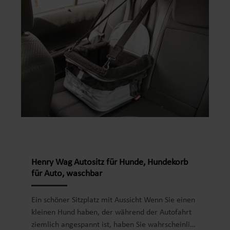
normalem Sicherheitsgurt befestigen. Vielseitig
auf Reisen – ideal für Auto, Zug und Flugzeug,
sofern die Vorgaben der jeweiligen Airline vorab
geprüft werden. Mehr Komfort für dein Tier –
erweiterbare Mesh-Seiten vergrößern den
Innenraum und verbessern Luftzirkulation sowie
Sichtkontakt. Praktische Zugänge – Öffnungen
oben, vorne und hinten erleichtern das
Einsteigen, Beruhigen und Herausnehmen deines
Haustiers. Durchdachter Lieferumfang – inklusive
ISOFIX-Basis, Gurt mit ISOFIX-Haken, Schultergurt,
Mesh-Einsätzen und weicher, herausnehmbarer
Matte. Für kleine Haustiere geeignet – konzipiert
Henry Wag Autositz für Hunde, Hundekorb
für kleine Hunde, Katzen und Kleintiere bis zum
für Auto, waschbar
empfohlenen Maximalgewicht von 12 kg.
Pflegeleichter Reisebegleiter – faltbare
Ein schöner Sitzplatz mit Aussicht Wenn Sie einen
Konstruktion aus Kunststoff und Polyester in Grau,
kleinen Hund haben, der während der Autofahrt
schnell verstaut und flexibel einsetzbar.
ziemlich angespannt ist, haben Sie wahrscheinlich