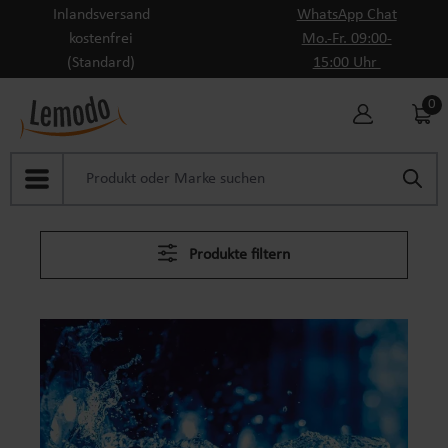
Inlandsversand
WhatsApp Chat
Zum Hauptinhalt springen
kostenfrei
Mo.-Fr. 09:00-
(Standard)
15:00 Uhr
0
Produkte filtern