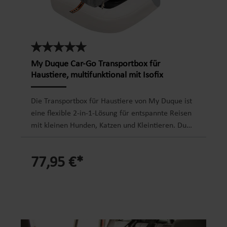
Durchschnittliche Bewertung von 5 von 5 Sternen
My Duque Car-Go Transportbox für
Haustiere, multifunktional mit Isofix
Die Transportbox für Haustiere von My Duque ist
eine flexible 2-in-1-Lösung für entspannte Reisen
mit kleinen Hunden, Katzen und Kleintieren. Du
nutzt sie im Auto mit ISOFIX-Basis, ISOFIX-Gurt
oder Sicherheitsgurt und kannst sie unterwegs
77,95 €*
bequem tragen. Erweiterbare Mesh-Seiten,
mehrere Zugänge und eine weiche,
herausnehmbare Matte sorgen dafür, dass dein
Tier belüftet, sichtbar und komfortabel reist.
Sicherer Halt im Auto – die Haustiertransportbox
lässt sich mit ISOFIX-Basis, ISOFIX-Gurt oder