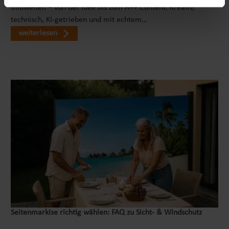
Fluggesellschaften ausgelegt. Da Airlines
Bildwelten – von der Idee bis zum A++ Content. Kreativ,
unterschiedliche Vorgaben haben, solltest du vor
technisch, KI-getrieben und mit echtem…
der Reise immer die zugelassenen Maße und
weiterlesen
Transportregeln deiner Fluggesellschaft prüfen.
Für Zugreisen, Tierarztbesuche,
Wochenendausflüge oder Urlaubsfahrten bietet
die Tasche eine flexible und platzsparende
Lösung. Einfache Handhabung im Alltag Die
ISOFIX-Basis wird auf dem Rücksitz mit den
Verbindern befestigt. Anschließend klickst du die
Transporttasche ein. Zum Lösen ziehst du an der
vorgesehenen Lasche. Wenn kein ISOFIX
verfügbar ist, kann die Basis alternativ mit dem
Sicherheitsgurt befestigt werden. Für Fahrzeuge
mit ISOFIX-Haken steht außerdem der
mitgelieferte Gurt zur Verfügung. Durch diese
Varianten bleibt die Handhabung alltagstauglich.
Seitenmarkise richtig wählen: FAQ zu Sicht- & Windschutz
Du musst nicht jedes Mal improvisieren oder eine
andere Tasche verwenden. Gleichzeitig lässt sich