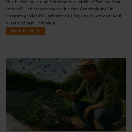
Wie blickdicht ist eine Seitenmarkise wirklich? Welche Höhe
die Box faltbar verstauen, wenn du sie gerade
ist ideal? Und braucht man dafür eine Genehmigung? In
nicht brauchst. Das spart Platz zu Hause, im
unserem großen FAQ erfährst du alles, was du vor dem Kauf
Kofferraum oder auf Reisen. Durchdachte Details
wissen solltest – mit viele…
für Tier und Halter Mehrere
weiterlesen
Reißverschlussöffnungen machen den Zugang
besonders flexibel. Du kannst dein Tier von oben
hineinsetzen, es vorne oder hinten herausnehmen
und die Tasche je nach Situation öffnen. Das
erleichtert die Nutzung, wenn dein Tier nervös ist
oder ungern in enge Öffnungen steigt. Im Inneren
befindet sich eine Leine zur Sicherung am
Geschirr. Diese ersetzt keine verantwortungsvolle
Aufsicht, hilft aber dabei, dein Tier beim Öffnen
der Tasche besser zu kontrollieren. Wichtig:
Verwende die Box immer passend zur Größe und
zum Verhalten deines Tieres und lasse dein
Haustier niemals unbeaufsichtigt im
Auto. Material, Qualität und Pflege Die