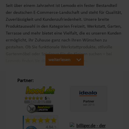
Seit über einem Jahrzehnt ist Lemodo ein fester Bestandteil
der deutschen E-Commerce-Landschaft und steht für Qualität,
Zuverlässigkeit und Kundenzufriedenheit. Unsere breite
Produktauswahl in den Kategorien Freizeit, Werkstatt, Garten,
Terrasse und mehr bietet eine Vielfalt, die es unseren Kunden
ermöglicht, ihr Zuhause ganz nach ihren Wünschen zu
gestalten. Ob Sie funktionale Werkstattprodukte, stilvolle
Gartenmöbel oder Spielzeug für die Kleinen suchen – bei
weiterlesen
Lemodo finden Sie die passenden Produkte.
Unsere Philosophie „Schöner Leben in Haus und Garten“
Partner:
Mit dem Leitsatz „Schöner Leben in Haus und Garten“ ist es
unser Ziel, das Einkaufserlebnis unserer Kunden in Europa so
angenehm wie möglich zu gestalten. Durch unsere
Eigenmarken
Lemodo
und
NATIV
bieten wir Produkte, die
genau auf die Bedürfnisse unserer Kunden abgestimmt sind.
Diese Marken stehen für Qualität und Funktionalität und