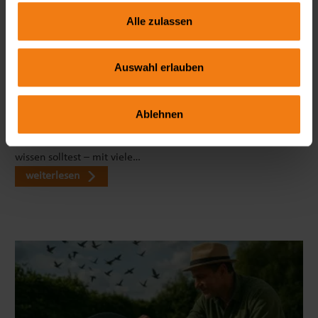
Alle zulassen
Auswahl erlauben
Seitenmarkise richtig wählen: FAQ zu Sicht- & Windschutz
Wie blickdicht ist eine Seitenmarkise wirklich? Welche Höhe
Ablehnen
ist ideal? Und braucht man dafür eine Genehmigung? In
unserem großen FAQ erfährst du alles, was du vor dem Kauf
wissen solltest – mit viele…
weiterlesen