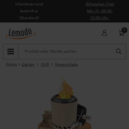
Inlandsversand
WhatsApp Chat
Zum Hauptinhalt springen
kostenfrei
Mo.-Fr. 09:00-
(Standard)
15:00 Uhr
0
Home
Garten
Grill
Feuerschale