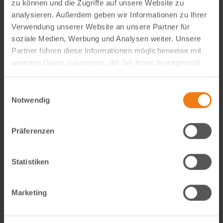
zu können und die Zugriffe auf unsere Website zu
analysieren. Außerdem geben wir Informationen zu Ihrer
Verwendung unserer Website an unsere Partner für
Visual Content Creator (m/w/d) – E-Commerce
soziale Medien, Werbung und Analysen weiter. Unsere
Partner führen diese Informationen möglicherweise mit
Werde Teil von Lemodo360! Als Visual Content Creator
weiteren Daten zusammen, die Sie ihnen bereitgestellt
gestaltest du verkaufsstarke Amazon- und E-Commerce-
haben oder die sie im Rahmen Ihrer Nutzung der Dienste
Bildwelten – von der Idee bis zum A++ Content. Kreativ,
gesammelt haben.
Einwilligungsauswahl
technisch, KI-getrieben und mit echtem…
Notwendig
weiterlesen
Präferenzen
Statistiken
Marketing