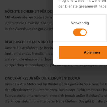
möglicherweise mit weiteren
der Dienste gesammelt habe
HÖCHSTE SICHERHEIT FÜR DEINEN SCHATZ
Einwilligungsauswahl
Mit abnehmbaren Stützrädern ausgestattet, sorgt unser Kindermoto
Notwendig
jederzeit die Gewissheit haben, dass das Kinderfahrzeug stabil ble
in den Abendstunden gut zu sehen ist.
REALISTISCHE DETAILS UND FUNKTIONEN
Unsere Elektrofahrzeuge beeindruckt durch eine Vielzahl an authe
Ablehnen
funktionierendes Frontlicht, das den Weg vor den kleinen Fahrern e
während die eingebaute Hupe ihnen die Möglichkeit bietet, sich 
versprechen stundenlangen Spaß für die kleinen Abenteurer. Mit 
KINDERFAHRZEUG FÜR DIE KLEINEN ENTDECKER
Unser Elektro Motorrad für Kinder ist das perfekte Spielzeug für
der Allerkleinsten zu unterstützen. Das Kinder Elektromotorrad
Fahrversuche unternehmen, ohne sich jemals außer Reichweite oder
die Kinder stets in unmittelbarer Nähe bleiben. Das gibt Dir die 