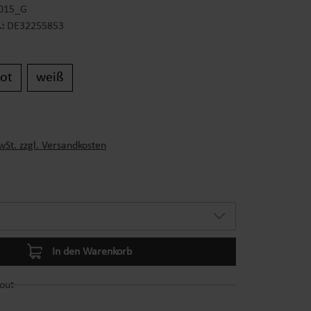
015_G
.:
DE32255853
rot
weiß
s:
wSt. zzgl. Versandkosten
In den Warenkorb
out