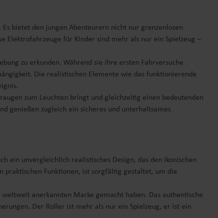
. Es bietet den jungen Abenteurern nicht nur grenzenlosen
 Elektrofahrzeuge für Kinder sind mehr als nur ein Spielzeug –
mgebung zu erkunden. Während sie ihre ersten Fahrversuche
ängigkeit. Die realistischen Elemente wie das funktionierende
ignis.
eraugen zum Leuchten bringt und gleichzeitig einen bedeutenden
und genießen zugleich ein sicheres und unterhaltsames
uch ein unvergleichlich realistisches Design, das den ikonischen
 praktischen Funktionen, ist sorgfältig gestaltet, um die
iner weltweit anerkannten Marke gemacht haben. Das authentische
erungen. Der Roller ist mehr als nur ein Spielzeug, er ist ein