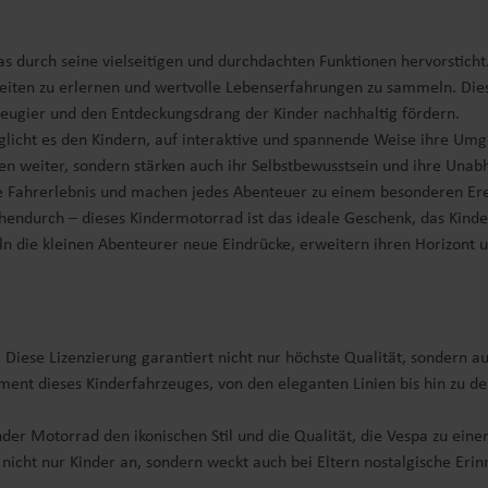
as durch seine vielseitigen und durchdachten Funktionen hervorsticht
eiten zu erlernen und wertvolle Lebenserfahrungen zu sammeln. Diese
Neugier und den Entdeckungsdrang der Kinder nachhaltig fördern.
möglicht es den Kindern, auf interaktive und spannende Weise ihre U
en weiter, sondern stärken auch ihr Selbstbewusstsein und ihre Unabh
he Fahrerlebnis und machen jedes Abenteuer zu einem besonderen Ere
endurch – dieses Kindermotorrad ist das ideale Geschenk, das Kind
eln die kleinen Abenteurer neue Eindrücke, erweitern ihren Horizont 
n. Diese Lizenzierung garantiert nicht nur höchste Qualität, sondern a
ment dieses Kinderfahrzeuges, von den eleganten Linien bis hin zu den
Kinder Motorrad den ikonischen Stil und die Qualität, die Vespa zu e
 nicht nur Kinder an, sondern weckt auch bei Eltern nostalgische Erinn