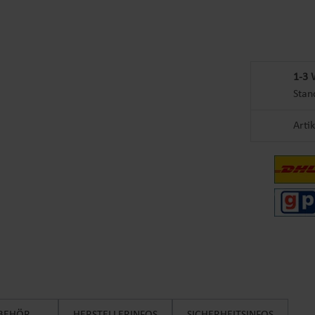
1-3 
Stan
Arti