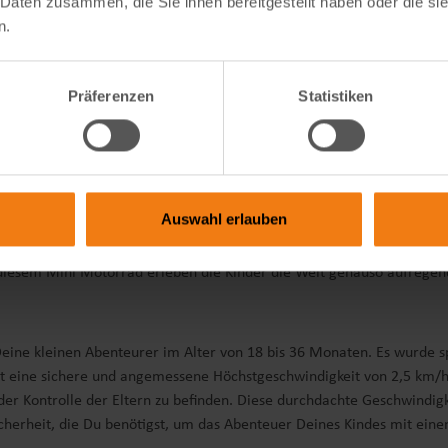
 Daten zusammen, die Sie ihnen bereitgestellt haben oder die s
n.
rrad dafür, dass ein Umkippen nahezu ausgeschlossen ist. Die zusätz
Präferenzen
Statistiken
ibt. Darüber hinaus erhöhen das Frontlicht und ein hinterer Reflektor
ntischen Details, die das Fahrerlebnis für Kinder besonders aufregen
Auswahl erlauben
rhellt und für zusätzliche Sicherheit sorgt. Ein intuitives Gaspedal g
wie echte Verkehrsteilnehmer zu fühlen. All diese Funktionen sind d
diesem Mini Motorrad erleben die Kinder die Welt genauso aufregend 
 Deine kleinen Abenteurer im Alter von 18 bis 36 Monaten. Es wurde 
 hat eine sichere und angemessene Höchstgeschwindigkeit von 2,5 km
 Kontrolle der Eltern zu befinden. Diese durchdachte Geschwindigkei
Sicherheit, die Du benötigst, um das Abenteuer Deines Kindes mit ein