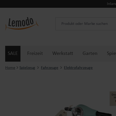
Inlan
 Hauptinhalt springen
Zur Suche springen
Zur Hauptnavigation springen
SALE
Freizeit
Werkstatt
Garten
Spie
Home
Spielzeug
Fahrzeuge
Elektrofahrzeuge