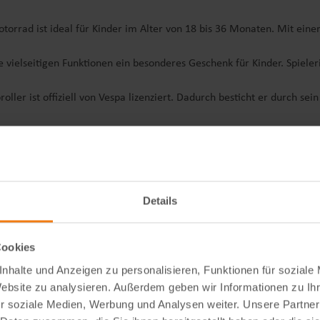
torrad ist ideal für Kinder im Alter von 18 bis 36 Monaten. Mit eine
 vielseitigen Funktionen ein besonderes Geschenk für Kinder. Spiele
oller ist offiziell von Vespa lizenziert. Dadurch besticht er durch sein
Details
Cookies
nhalte und Anzeigen zu personalisieren, Funktionen für soziale
Website zu analysieren. Außerdem geben wir Informationen zu I
r soziale Medien, Werbung und Analysen weiter. Unsere Partner