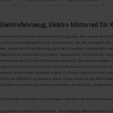
BEHÖR
HERSTELLERINFOS
SICHERHEITSINFOS
Elektrofahrzeug, Elektro Motorrad für 
eichnet sich durch ein durchdachtes Design aus, das sowohl die Siche
und die Rückwärtskippsicherung verdeutlichen, die das Umkippen des 
rkeit, sodass das Kinderfahrzeug auch bei schlechten Lichtverhältniss
 Spielerlebnis authentisch gestalten. Ausgestattet mit Frontlicht, G
rofahrzeug ideal für kleine Entdecker geeignet. Die Geschwindigkeit i
eingeschränkt wird. Damit bietet das Kindermotorrad eine perfekte B
nktionen einen hohen Spielwert bietet. Es fördert spielerisch die En
t ist die offizielle Lizenzierung durch Vespa, wodurch das Mini Moto
osophie von Vespa und bietet den Kindern ein stilvolles, kindgerecht
Stützräder verhindern ein Umkippen und dank der Rückwärtskippsich
eug bietet realistische Funktionen. Das Spielzeug Motorrad hat Frontl