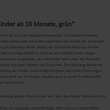
Kinder ab 18 Monate, grün"
rheit als auch den Spielspaß maximiert. Die höchste Priorität
Elektromotorrads verhindern und Eltern ein Gefühl der Sicherheit
en gut erkennbar bleibt. Neben der Sicherheit bietet das Kinder
aspedal und Hupe ähnelt es stark seinem Vorbild, einem Vespa
st bewusst so gewählt, dass die Kinder stets unter der Kontrolle
alance zwischen Freiheit und Sicherheit. Das Spielzeug Motorrad
twicklung der Kinder und ermöglicht ihnen, wertvolle Erfahrungen
rrad nicht nur im Design, sondern auch in seiner Funktionalität
es Fahrerlebnis.
erung können Eltern sicher sein, dass das Kinder Motorrad stets
icht, ein Gaspedal und eine Hupe. Alles wie sein reales Roller-