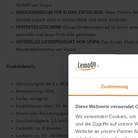
Vorbild von Vespa
KINDERFAHRZEUG FÜR KLEINE ENTDECKER:
Unser Elektro Mo
bleiben jedoch stets in Deiner Nähe und unter Kontrolle
PERFEKTES GESCHENK:
Dieses Kindermotorrad ist durch seine
sammeln und neue Eindrücke gewinnen
OFFIZIELLES LIZENZPRODUKT VON VESPA:
Der Kinder Elektror
Markenphilosophie von Vespa
Produktdetails:
Abmessungen: 66,5 x 38,0 x 52,0 cm (L x B x H)
Zustimmung
Motorleitung: 30W
Farbe: mintgrün
Empfohlenes Alter: 18-36 Monate
Diese Webseite verwendet 
Maximales Belastungsgewicht: 25 kg
Wir verwenden Cookies, um I
Geschwindigkeit: 2,5 km/h
und die Zugriffe auf unsere 
Ladezeit: ca. 8 Stunden
Website an unsere Partner fü
Laufzeit: ca. 30 - 40 Minuten