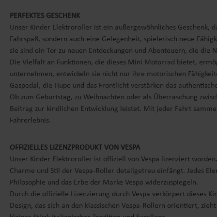
PERFEKTES GESCHENK
Unser Kinder Elektroroller ist ein außergewöhnliches Geschenk, d
Fahrspaß, sondern auch eine Gelegenheit, spielerisch neue Fähigk
sie sind ein Tor zu neuen Entdeckungen und Abenteuern, die die 
Die Vielfalt an Funktionen, die dieses Mini Motorrad bietet, er
unternehmen, entwickeln sie nicht nur ihre motorischen Fähigkeit
Gaspedal, die Hupe und das Frontlicht verstärken das authentisc
Ob zum Geburtstag, zu Weihnachten oder als Überraschung zwisch
Beitrag zur kindlichen Entwicklung leistet. Mit jeder Fahrt samm
Fahrerlebnis.
OFFIZIELLES LIZENZPRODUKT VON VESPA
Unser Kinder Elektroroller ist offiziell von Vespa lizenziert worde
Charme und Stil der Vespa-Roller detailgetreu einfängt. Jedes Ele
Philosophie und das Erbe der Marke Vespa widerzuspiegeln.
Durch die offizielle Lizenzierung durch Vespa verkörpert dieses 
Design, das sich an den klassischen Vespa-Rollern orientiert, zieht