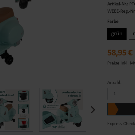
Artikel-Nr.:
PT
WEEE-Reg.-Nr
Farbe
grün
Regulärer Prei
58,95 €
Preise inkl. M
Anzahl:
Express Check