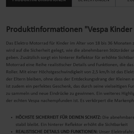
PRODUKTINFORMATIONEN
BEWERTUNGEN
ZU
Produktinformationen "Vespa Kinder 
Das Elektro Motorrad für Kinder im Alter von 18 bis 36 Monaten z
wird auf die Sicherheit gelegt, wie die abnehmbaren Stützräder 
geben. Zusätzlich sorgt ein hinterer Reflektor für erhöhte Sichtba
Motorrad eine Reihe realistischer Details und Funktionen, die das
Roller. Mit einer Höchstgeschwindigkeit von 2,5 km/h ist das Elekt
der Eltern bleiben, ohne dass der Entdeckungsdrang der Kleinen 
ist zudem ein perfektes Geschenk, das durch seine vielseitigen Fu
zu sammeln und neue Eindrücke zu gewinnen. Ein weiteres Highligh
der echten Vespa nachempfunden ist. Es verkörpert die Markenphil
HÖCHSTE SICHERHEIT FÜR DEINEN SCHATZ:
Die abnehmbaren 
stabil bleibt. Ein hinterer Reflektor erhöht die Sichtbarkeit
REALISTISCHE DETAILS UND FUNKTIONEN:
Unser Elektrofahrz