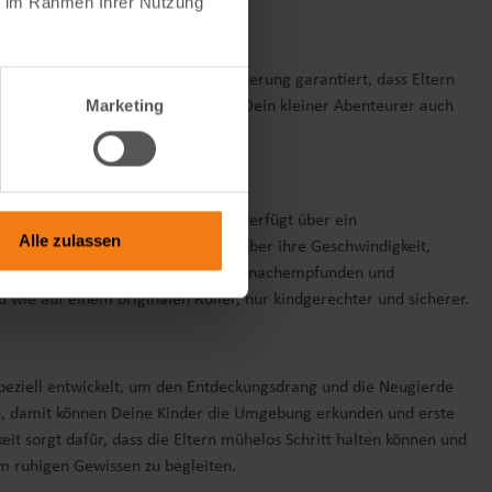
ie im Rahmen Ihrer Nutzung
lich integrierte Rückwärtskippsicherung garantiert, dass Eltern
Marketing
 die Sichtbarkeit erheblich, sodass Dein kleiner Abenteurer auch
d gestalten. Das Kinder Motorrad verfügt über ein
Alle zulassen
ibt den Kindern die volle Kontrolle über ihre Geschwindigkeit,
en echten Vespa Rollern detailgetreu nachempfunden und
wie auf einem originalen Roller, nur kindgerechter und sicherer.
speziell entwickelt, um den Entdeckungsdrang und die Neugierde
/h, damit können Deine Kinder die Umgebung erkunden und erste
t sorgt dafür, dass die Eltern mühelos Schritt halten können und
em ruhigen Gewissen zu begleiten.