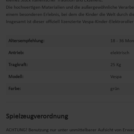
kleines Stück italienischer Tradition und Exzellenz.
Die hochwertigen Materialien und die außergewöhnliche Verarbeit
einem besonderen Erlebnis, bei dem die Kinder die Welt durch d
Insgesamt ist dieser offiziell lizenzierte Vespa-Kinder-Elektroroll
Altersempfehlung:
18 - 36 Mon
Antrieb:
elektrisch
Tragkraft:
25 Kg
Modell:
Vespa
Farbe:
grün
Spielzeugverordnung
ACHTUNG! Benutzung nur unter unmittelbarer Aufsicht von Erwa