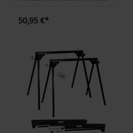
umklappbaren Bohlensicherungen verhindern ein
man eine Stütze. Genau dafür haben wir den
Wegrutschen der Holzbohlen. Klapphaken sichern
Multifunktionsbock LEMODO im Sortiment. Mit
den Stand des Klappbocks EINFACHE
50,95 €*
diesem höhenverstellbaren, mobilen Arbeitsbock
HANDHABUNG: Mit nur wenigen einfachen
sparen Sie sich 4 Geräte. - ARBEITSBOCK:
Handgriffen auf- und abbaubar. Durch
Klassische Funktion als Werkstattbock oder
Sicherheitssplinde ist die Höhenverstellung
Montagebock mit Anti-Rutsch-Auflage -
schnell und leicht zu bedienen. Auch mit
ROLLENBOCK: Als flache Rollen-Auflage zum
Arbeitshandschuhen ist der Unterstellbock gut
Stützen von Holz bei Sägearbeiten z.B. mit der
benutzbar Produktinformationen: Material
Tischkreissäge - V-ROLLENBOCK: Als Auflage und
Gestell: Stahl, pulverbeschichtet Material
Stabilisierung von Brettern und Balken beim
Höhenverstellung: Stahl, verzinkt 7fach
Schneiden, das V verhindert ein seitliches
verstellbare Höhe (80-85-90-100-110-120-130
verrutschen und zentriert runde Werkstücke. Der
cm) Maß aufgebaut: L68 x B58 x H80-130 cm
Winkel des V ist einstellbar. - KUGEL-AUFLAGE: Als
Maß zusammengeklappt: L68 x B19 x H84,5 cm
Stütze für schweres Material welches in alle
max. Belastbarkeit pro Arbeitsbock: 200 kg
Richtungen, auf der Ebene flexibel verschoben
VIELSEITIG EINSETZBAR Egal ob Malerarbeiten,
werden soll, z.B. beim Fräsen. Lästiges Bücken
Trockenbau, einfaches Heckenschneiden,
entfällt, der Arbeitsbock lässt sich kinderleicht in
alltägliche Arbeiten oder so vieles mehr. Mit dem
der Höhe verstellen. Damit bietet der Rollenbock
Arbeitsbock 2er Set von NATIV können sie ein