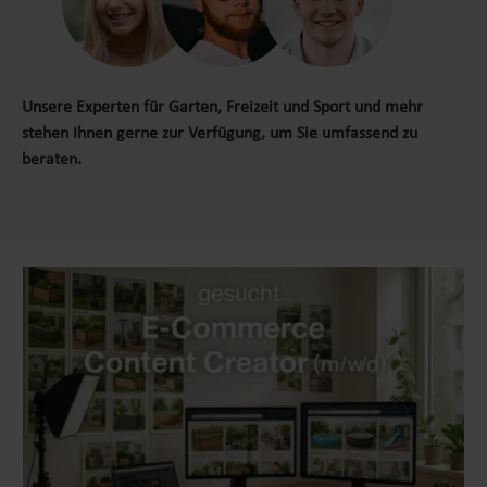
Der Arbeitsbock ist mit einer breiten Anti-Rutsch-
unkomplizierten AufbauIdeal für Heimwerker und
Auflage ausgestattet. Dank dieser praktischen
DIY-Projekte – perfekt geeignet zum Sägen,
Auflage hat das ungewollte Verrutschen der
Arbeiten und als stabile
Werkstücke nun endlich ein Ende! So können sie
UnterkonstruktionMassives, FSC®-zertifiziertes
sicher und komfortabel arbeiten, denn das zu
Unsere Experten für Garten, Freizeit und Sport und mehr
Kiefernholz – langlebig, robust und aus
bearbeitende Werkstück bleibt an seiner Position,
stehen Ihnen gerne zur Verfügung, um Sie umfassend zu
nachhaltiger Forstwirtschaft gefertigtPraktisches
ganz ohne aufwendige Fixierungen. Doch damit
beraten.
Set mit 2 Stück – je nach Bedarf flexibel
nicht genug. Auch die Fußenden des Klappbocks
einsetzbar für kleine und größere Projekte
sind mit rutschhemmenden Gummiprofilen
versehen. Die gerippten Schutzkappen sorgen für
einen stabilen Stand und verhindern ein
„wandern“ des Tischbocks während der Arbeit.
HÖHENVERSTELLBAR Jeder Fuß des
Montagebocks ist individuell einstellbar. Die 12-
fache Höhenverstellung lässt sie den Malerbock
ideal auf ihre Größe einstellen. So arbeiten sie
ergonomisch, rückenschonend und
ermüdungsfrei. Gleichzeitig bietet ihnen diese
variable Einstellart die Möglichkeit