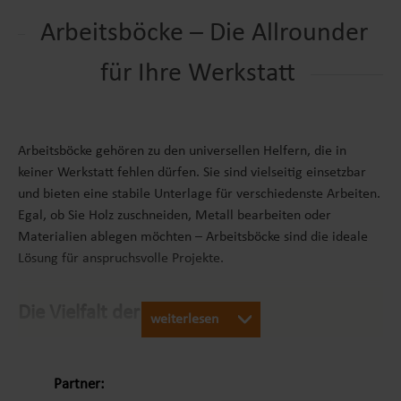
Arbeitsböcke – Die Allrounder
für Ihre Werkstatt
Arbeitsböcke gehören zu den universellen Helfern, die in
keiner Werkstatt fehlen dürfen. Sie sind vielseitig einsetzbar
und bieten eine stabile Unterlage für verschiedenste Arbeiten.
Egal, ob Sie Holz zuschneiden, Metall bearbeiten oder
Materialien ablegen möchten – Arbeitsböcke sind die ideale
Lösung für anspruchsvolle Projekte.
Die Vielfalt der Arbeitsböcke
weiterlesen
Bei Lemodo finden Sie eine breite Auswahl an Arbeitsböcken,
die für unterschiedliche Anforderungen konzipiert sind:
Partner: