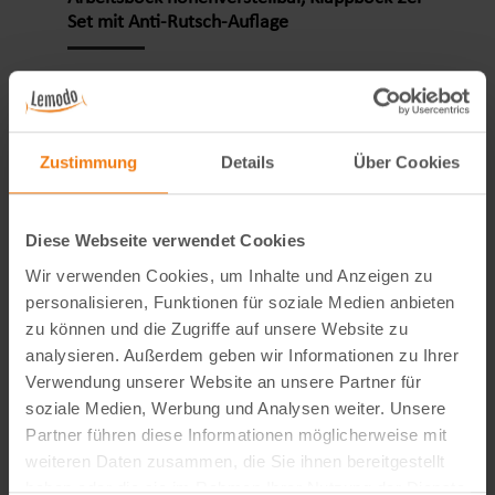
cm (L x B x H) Maß zusammengeklappt: 98 x 8 x
Set mit Anti-Rutsch-Auflage
14 cm (L x B x H) Maß Aufnahme Kantholz: ca. 0-
8,7 x 9 cm (B x H) Maß Halterung seitlich für
Einen Arbeitsbock sollte jeder Heimwerker sein
Platte: ca. 8 x 4,6 x 1,6 cm (L x B x H) Maß
Eigen nennen. Ein Arbeitsbock ist gut, zwei
Auflagefläche: ca. 89,5 x 7 cm (L x B) Maß
Arbeitsböcke sind besser. Mit unserem
Tischbein: 4,5 x 3 cm höhenverstellbare Füße: ca.
höhenverstellbaren Arbeitsbock 2er Set erhalten
Zustimmung
Details
Über Cookies
62-82 cm verstellbares Raster: ca. 2 cm Abstand
sie Profiqualität zu einem günstigen Preis. Eine
max. Belastungsgewicht: 590 kg pro Bock Gewicht
47,95 €*
12-fache Höhenverstellung lässt sie den
pro Bock: ca. 10 kg Produktinformationen: jeder
Arbeitsbock ideal auf ihre Bedürfnisse einstellen.
Diese Webseite verwendet Cookies
Fuß ist einzeln 8-fach verstellbar
Die kompakten Abmessungen und das geringe
Wir verwenden Cookies, um Inhalte und Anzeigen zu
(Schnellverschluss) seitliche Aufnahmen für
Gewicht machen den Klappbock zu einem
personalisieren, Funktionen für soziale Medien anbieten
Kantholz in der Breite verstellbar mit Tragegriff
unverzichtbaren Begleiter für jede Baustelle. Die
zu können und die Zugriffe auf unsere Website zu
rutschsichere, breite Auflagefläche
Anti-Rutsch-Elemente auf den Arbeitsflächen und
analysieren. Außerdem geben wir Informationen zu Ihrer
Kunststoffkappen an den Füßen bereits fertig
an den Bock-Füßen lassen sie jede Arbeit sicher
Verwendung unserer Website an unsere Partner für
vormontiert sehr stabile Ausführung praktische
und einfach ausführen. Der Einsatz von
soziale Medien, Werbung und Analysen weiter. Unsere
Klappfunktion für Transport und Aufbewahrung
hochwertigen Materialien und eine robuste
Partner führen diese Informationen möglicherweise mit
Lieferumfang: 2 Arbeitsböcke
Verarbeitung lässt sie den Montagebock viele
weiteren Daten zusammen, die Sie ihnen bereitgestellt
Bedienungsanleitung in deutsch / englisch
Jahre nutzen. RUTSCHFEST: Eine breite Anti-
haben oder die sie im Rahmen Ihrer Nutzung der Dienste