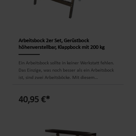
Arbeitsbock 2er Set, Gerüstbock
höhenverstellbar, Klappbock mit 200 kg
Tragkraft
Ein Arbeitsbock sollte in keiner Werkstatt fehlen.
Das Einzige, was noch besser als ein Arbeitsbock
ist, sind zwei Arbeitsböcke. Mit diesem
Gerüstbock 2er Set erhalten sie zwei
höhenverstellbare Unterstellböcke. Aufgrund
40,95 €*
ihrer hohen Qualität und ihrer flexiblen
Einsetzbarkeit stellen sich diese beiden
Klappböcke als unentbehrliche Helfer für
handwerkliche Arbeiten dar. Egal ob
Hobbybastler, ambitionierter Heimwerker oder