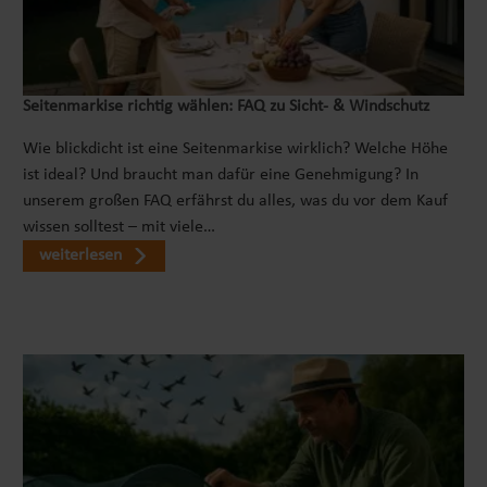
Kilogramm pro Bock erleichtern ihnen den
Transport zusätzlich. Erleichtern sie sich die
Arbeit, in dem sie die Arbeitsböcke direkt dort
aufbauen, wo sie benötigt werden. Kein
Seitenmarkise richtig wählen: FAQ zu Sicht- & Windschutz
Rumschleppen von Werkstücken - sondern
schnelle, sichere Bearbeitung am Ort des
Wie blickdicht ist eine Seitenmarkise wirklich? Welche Höhe
Geschehens. ROBUST UND PRAKTISCH Gefertigt
ist ideal? Und braucht man dafür eine Genehmigung? In
wird der Tischbock aus hochwertigem Stahl. Die
unserem großen FAQ erfährst du alles, was du vor dem Kauf
aufgebrachte Pulverbeschichtung schützt den
wissen solltest – mit viele…
Montagebock zusätzlich vor äußeren Einflüssen
weiterlesen
und macht ihn noch widerstandsfähiger. So
gerüstet steht ihnen der Arbeitsbock viele Jahre
als treuer und hilfreicher Begleiter zur Seite. Die
maximale Tragfähigkeit von 150 Kilogramm pro
einzelnen Bock ist für nahezu jede anfallende
Arbeit ausreichend. Arbeitsböcke werden ja meist
im Doppel verwendet. Dann erhöht sich die
maximale Traglagst auf 275 Kilogramm. Sie