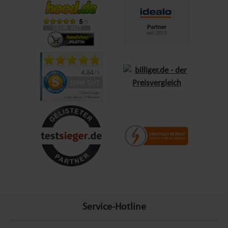
Klappböcke:
Diese Modelle sind leicht zu transportieren
und platzsparend zu verstauen. Ideal für mobile Einsätze.
Rollenböcke:
Perfekt für die Bearbeitung langer
Werkstücke, da sie Materialien sanft führen und stützen.
Arbeitsböcke mit V- und Kugelauflage:
Für präzise
Arbeiten an Rohren oder runden Materialien geeignet.
Vorteile der Lemodo-Arbeitsböcke
Die Arbeitsböcke von Lemodo zeichnen sich durch ihre
Robustheit, Langlebigkeit und vielseitigen Funktionen aus. Mit
einer Tragkraft von bis zu 580 kg und höhenverstellbaren
Optionen sind sie ideal für schwere Arbeiten. Klappbare
Designs sorgen für maximale Flexibilität, während
hochwertige Materialien eine lange Lebensdauer garantieren.
Service-Hotline
Wie wählen Sie den richtigen Arbeitsbock?