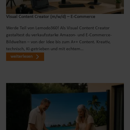
Bodenunebenheiten auszugleichen. Nicht jeder
Einsatzort hat einen schön ebenen Untergrund.
Arbeiten an Schräglagen oder auf Treppen stellt
Visual Content Creator (m/w/d) – E-Commerce
nun kein Problem mehr dar. Ihre neuen NATIV-
Werde Teil von Lemodo360! Als Visual Content Creator
Arbeitsböcke gleichen diese Unebenheiten sicher
gestaltest du verkaufsstarke Amazon- und E-Commerce-
aus und halten ihre Arbeitsfläche möglichst
Bildwelten – von der Idee bis zum A++ Content. Kreativ,
horizontal. Die Höhenverstellungsraster sind mit
technisch, KI-getrieben und mit echtem…
Zahlen gekennzeichnet, so dass sie bequem und
weiterlesen
schnell die passende Höhe für den Malerbock
einstellen können. Die robusten Arretierungen
packen fest zu und verhindern ein Durchrutschen
der eingestellten Höhe. KOMPAKT UND MOBIL
Die klappbaren Arbeitsböcke haben im
zusammengeklappten Zustand eine Größe von ca.
99,5 x 13 x 9 cm (L x B x H). Diese kompakten
Abmessungen lassen sie den Arbeitsbock
problemlos verstauen. Mit dem praktischen
Tragegriff transportieren sie den Klappbock ganz
komfortabel dorthin, wo sie in benötigen. Die 7,3