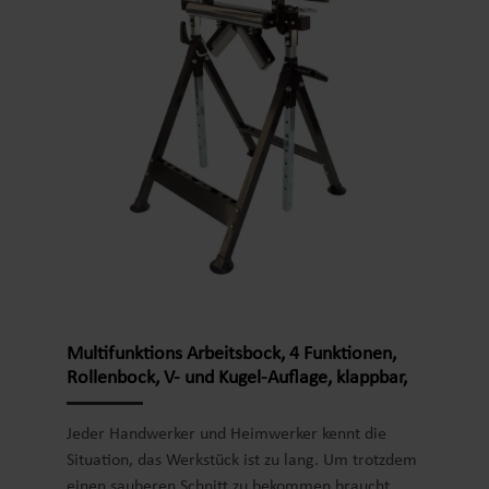
Handwerker. Arbeitsböcke von NATIV sind immer
eine gute Wahl. VIELSEITIG EINSETZBAR: Optimal
für Werkstatt, Baustelle, Heimwerk und Garage.
z. B. für Malerarbeiten, beim Trockenbau,
Heckenschneiden und sonstigen alltäglichen
Arbeiten. Mit Arbeitsplatte als mobile Werkbank
kombinierbar ERGONOMISCHES ARBEITEN: Der
Arbeitsbock ist durch die 7 unterschiedlichen
Höheneinstellungen auf jede Körpergröße
anpassbar. Dank Teleskopfunktion wird ein
ergonomisches Arbeiten bei jeder Körpergröße
und Tätigkeit ermöglicht ROBUST und STABIL: Das
aus pulverbeschichtetem Stahl-Vierkantrohr
gefertigte Gestell hat eine maximale
Multifunktions Arbeitsbock, 4 Funktionen,
Belastbarkeit von 200 kg. Hochwertige
Rollenbock, V- und Kugel-Auflage, klappbar,
Verarbeitung für eine lange Lebensdauer. Der
höhenverstellbar
Gerüstbock hat eine standfeste Konstruktion
Jeder Handwerker und Heimwerker kennt die
HOHE SICHERHEIT: Die Höhenverstellung ist mit
Situation, das Werkstück ist zu lang. Um trotzdem
einem Sicherheitssplind arretierbar. Die
einen sauberen Schnitt zu bekommen braucht