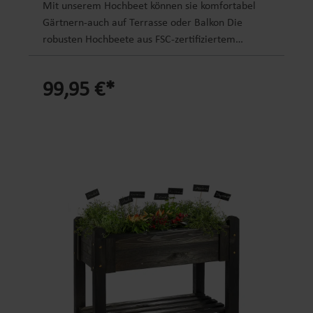
Mit unserem Hochbeet können sie komfortabel
unkomplizierten AufbauIdeal für Heimwerker und
Gärtnern-auch auf Terrasse oder Balkon Die
DIY-Projekte – perfekt geeignet zum Sägen,
robusten Hochbeete aus FSC-zertifiziertem
Arbeiten und als stabile
Kiefernholz ermöglichen jedem Hobbygärtner ein
UnterkonstruktionMassives, FSC®-zertifiziertes
bequemes Pflanzen von Kräutern, Gemüse, Obst
Kiefernholz – langlebig, robust und aus
99,95 €*
oder Blumen. Das Hochbeet ist sehr standsicher
nachhaltiger Forstwirtschaft gefertigtPraktisches
und wird mit einer UV-beständigen nd rissfesten
Set mit 2 Stück – je nach Bedarf flexibel
Folie ausgekleidet. Optional ist das Hochbeet mit
einsetzbar für kleine und größere Projekte
4 Rollen erhältlich. Produktdetails Hochbeet: knie-
und rückenschonende Arbeitshöhe FSC-
zertifiziertes Kiefernholz aus europäischem Anbau
Massivholzbeine: ca. 6,5 x 6,5 cm stark
Materialstärke: ca 1,7 mm robuste Verarbeitung,
stabil, standsicher und langlebig UV-beständige
rissfeste Folie zum Auskleiden untere Ablage für
Pflanzzubehör befüllen mit Pflanzerde oder
organischen Pflanzresten Maße: 114 x 60 x 84,4
cm (L x B x H)Füllvolumen: ca. 120 LGewicht: ca.
29 kg Farbe: Vintage-GrauLieferumfang: nur