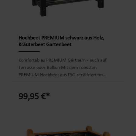
Hochbeet Montageanleitung
Hochbeet PREMIUM schwarz aus Holz,
Kräuterbeet Gartenbeet
Komfortables PREMIUM Gärtnern - auch auf
Terrasse oder Balkon Mit dem robusten
PREMIUM Hochbeet aus FSC-zertifiziertem
Kiefernholz aus europäischem Anbau können Sie
Ihre Kräuter, Ihr Gemüse und Obst bequem
99,95 €*
anbauen. Eine angenehme Arbeitshöhe von 84 cm
sowie die angenehme Größe ermöglicht ein
rückenschonendes Arbeiten. Selbst als
Blumenbeet ist es ein toller Hingucker auf der
Terrasse und dem Balkon. Ihr Pflanzzubehör findet
ausreichend Platz auf der unteren Ablage.Das