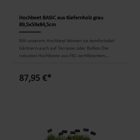
Hochbeet BASIC aus Kiefernholz grau
89,5x59x84,5cm
Mit unserem Hochbeet können sie komfortabel
Gärtnern-auch auf Terrasse oder Balkon Die
robusten Hochbeete aus FSC-zertifiziertem
Kiefernholz ermöglichen jedem Hobbygärtner ein
bequemes Pflanzen von Kräutern, Gemüse, Obst
87,95 €*
oder Blumen. Das Hochbeet ist sehr standsicher
und wird mit einer UV-beständigen nd rissfesten
Folie ausgekleidet. Produktdetails Hochbeet: knie-
und rückenschonende Arbeitshöhe FSC-
zertifiziertes Kiefernholz aus europäischem Anbau
Massivholzbeine: ca. 6,5 x 6,5 cm stark
Materialstärke: ca 1,7 cm robuste Verarbeitung,
stabil, standsicher und langlebig UV-beständige
rissfeste Folie zum Auskleiden untere Ablage für