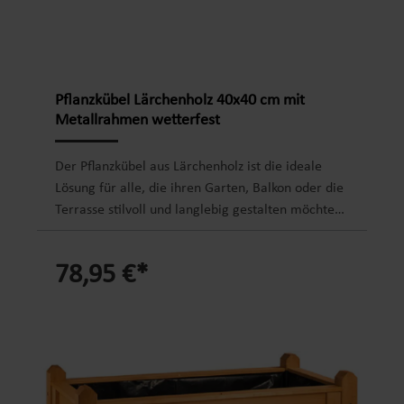
Zwischenboden als praktische AblageInnenseite
verzinktes StahlblechRobuste Verarbeitung, stabil,
standsicher und langlebigMontageangleitung und
-zubehör im Lieferumfang enthalten
Pflanzkübel Lärchenholz 40x40 cm mit
Metallrahmen wetterfest
Der Pflanzkübel aus Lärchenholz ist die ideale
Lösung für alle, die ihren Garten, Balkon oder die
Terrasse stilvoll und langlebig gestalten möchten.
Wenn Sie auf der Suche nach einem robusten
Pflanzgefäß sind, das sowohl optisch überzeugt als
78,95 €*
auch den täglichen Anforderungen im
Außenbereich standhält, bietet dieser
hochwertige Blumenkübel aus FSC-zertifiziertem
Lärchenholz die perfekte Kombination aus
natürlicher Optik und stabiler Bauweise. Dank
durchdachtem Design und einfacher Montage ist