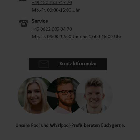
Möglichkeit, die Garnitur ganz individuell zu
(oeffnet in neuem Tab)
+49 152 253 717 70
gestalten – ob bunt bemalt, lackiert oder
Mo.-Fr. 09:00-15:00 Uhr
naturbelassen. So passt sie sich perfekt an Ihren
Service
Garten und die Wünsche Ihrer Kinder an und wird
+49 9822 609 94 70
schnell zum Lieblingsplatz für Spiel, Spaß und
Mo.-Fr. 09:00-12:00Uhr und 13:00-15:00 Uhr
gemeinsame Zeit im
Freien.Produktdetails:Material: FSC-zertifiziertes
KiefernholzMaterialstärke: 2,5 cmMaß Tisch: ca.
118 x 50 x 53,5 cm (L x B x H)Maß Bänke: ca. 118
Kontaktformular
x 31 cm (L x H)Set: 1 Tisch + 2 BänkeFarbe:
naturGewicht: ca. 22,52 kgPersonen: bis zu 4
KinderProduktinformationen:Robuste
Kindergarnitur aus Kiefernholz - stabile Sitzgruppe
speziell für Kinder Platz für bis zu 4 Kinder - ideal
zum Spielen, Essen und kreative
AktivitätenWetterbeständig und langlebig -
perfekt für den Einsatz im Garten oder
Unsere Pool und Whirlpool-Profis beraten Euch gerne.
TerrasseIndividuell gestaltbar - unbehandeltes
Holz zum Bemalen, Lackieren oder