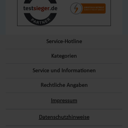
in erat justo. Nullam ac urna eu felis dapibus condimentum sit
amet a augue. Sed non neque elit. Sed ut imperdiet nisi. Proin
condimentum fermentum nunc. E am pharetra, erat sed
weiterlesen fermentum feugiat, velit mauris egestas quam, ut
aliquam massa nisl quis neque. Suspendisse in orci enim.
Service-Hotline
Kategorien
Service und Informationen
Rechtliche Angaben
Impressum
Datenschutzhinweise