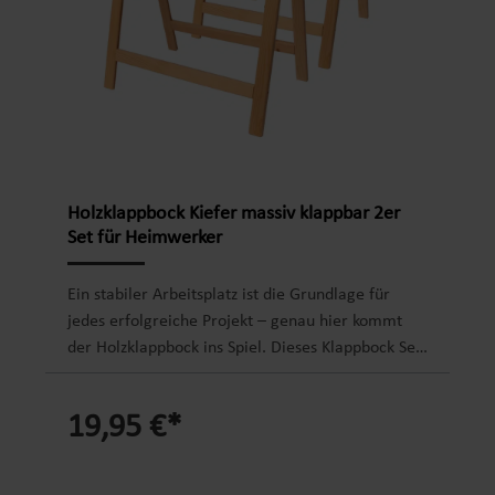
Holzklappbock Kiefer massiv klappbar 2er
Set für Heimwerker
Ein stabiler Arbeitsplatz ist die Grundlage für
jedes erfolgreiche Projekt – genau hier kommt
der Holzklappbock ins Spiel. Dieses Klappbock Set
aus massivem Kiefernholz bietet Ihnen eine
zuverlässige und flexible Lösung für Werkstatt,
19,95 €*
Garage oder Baustelle. Gerade wenn Sie Wert auf
Stabilität, einfache Handhabung und
platzsparende Aufbewahrung legen, sind diese