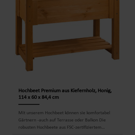
er sofort einsatzbereit und sorgt für eine
attraktive Präsentation Ihrer
Pflanzen.Produktdetails:Material Pflanzkübel:
Lärchenholz, FSC®-zertifiziert Material Rahmen:
Metallbeschläge in Silber-Alu,
pulverbeschichtetMaterialstärke Holz: ca. 40 x 40
mmMaterialstärke Metallbeschläge: 2 mmMaß:
ca. 40 x 40 x 41 cm (L x B x H)Form:
quadratischFarbe: honig Gewicht: ca. 15,6
kgAusstattung: Schutzfolie mit
EntwässerungsablaufProduktinformationen:Hoch
wertiges Lärchenholz – langlebig,
witterungsbeständig und ideal für den Einsatz im
Hochbeet Premium aus Kiefernholz, Honig,
Außenbereich Stabiler Metallrahmen –
114 x 60 x 84,4 cm
pulverbeschichtete Beschläge sorgen für
zusätzliche Stabilität und modernes Design
Mit unserem Hochbeet können sie komfortabel
Integrierte Schutzfolie – schützt das Holz vor
Gärtnern -auch auf Terrasse oder Balkon Die
Feuchtigkeit und ermöglicht eine optimale
robusten Hochbeete aus FSC-zertifiziertem
Entwässerung Einfache Montage – vormontierte
Kiefernholz ermöglichen jedem Hobbygärtner ein