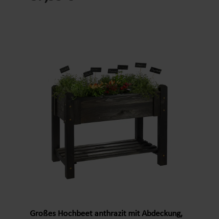
rückenschonendes Arbeiten. Selbst als
Blumenbeet ist es ein toller Hingucker auf der
Terrasse und dem Balkon. Ihr Pflanzzubehör findet
ausreichend Platz auf der unteren Ablage.Das
sehr sichere und stabile Kräuterbeet wird mit
einer UV-beständigen und rissfesten Folie
geliefert. Optional kann es mit 4 Lenkrollen oder
einer Abdeckung ausgestattet
werden.Produktdetails Hochbeet:Material: FSC-
zertifiziertes Kiefernholz aus europäischem
AnbauMaterialstärke: 1,7 cmMaß: 89,5 x 59 x
84,5 cm (L x B x H)Füllvolumen: ca. 80
LMassivholzbeine: 6,5 x 6,5 cm starkEinlagefolie
UV-beständig und rissfestGewicht: ca. 25
kgLieferumfang:nur
HochbeetProduktinformationen:rücken- und
knieschonende Arbeitshöhestandsicher und
stabile Verarbeitunglanglebig und zeitloses
Großes Hochbeet anthrazit mit Abdeckung,