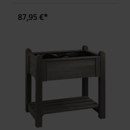
Kiefernholz ermöglichen jedem Hobbygärtner ein
bequemes Pflanzen von Kräutern, Gemüse, Obst
87,95 €*
oder Blumen. Das Hochbeet ist sehr standsicher
und wird mit einer UV-beständigen und rissfesten
Folie ausgekleidet.Produktinformationen:knie-
und rückenschonende ArbeitshöheFSC-
zertifiziertes Kiefernholz aus europäischem
AnbauMassivholzbeine: ca. 6,5 x 6,5 cm
starkMaterialstärke: 1,7 cmrobuste Verarbeitung,
stabil, standsicher und langlebigUV-beständige
rissfeste Folie zum Auskleidenuntere Ablage für
Pflanzzubehörbefüllen mit Pflanzerde oder
organischen PflanzrestenMontageanleitung und -
zubehör im Lieferumfang enthaltenMaße: 89,5 x
59 x 84,5 cm (L x B x H)Füllvolumen: ca. 80
LGewicht: ca. 25 kgFarbe: HonigLieferumfang:nur
HochbeetMontageanleitung