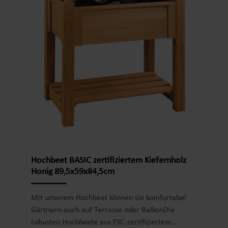
sehr sichere und stabile Kräuterbeet wird mit
einer UV-beständigen und rissfesten Folie
geliefert. Optional kann es mit 4 Lenkrollen
ausgestattet werden. Produktdetails Hochbeet:
Material: FSC-zertifiziertes Kiefernholz aus
europäischem AnbauMaterialstärke: 1,7 cm Maß:
113 x 59 x 84,4 cm (L x B x H) Massivholzbeine:
ca. 6,5 x 6,5 cm (L x B)Füllvolumen: ca. 120 L
Einlagefolie UV-beständig und rissfest Gewicht:
ca. 29 kgFarbe: schwarzProduktinformationen:
rücken- und knieschonende Arbeitshöhe
standsicher und stabile Verarbeitung langlebig
und zeitloses Design mit Ablage für Pflanzzubehör
Hochbeet BASIC zertifiziertem Kiefernholz
Befüllung mit Pflanzerde oder organischen
Honig 89,5x59x84,5cm
Pflanzresten Lieferumfang: nur Hochbeet
Mit unserem Hochbeet können sie komfortabel
Gärtnern-auch auf Terrasse oder BalkonDie
robusten Hochbeete aus FSC-zertifiziertem