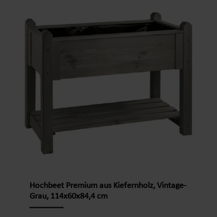
klappbaren Arbeitsböcke die ideale Wahl. Dank
durchdachtem Design lassen sie sich schnell
montieren, leicht transportieren und bei
Nichtgebrauch kompakt verstauen. Ob für Sägen,
Schleifen oder als Unterkonstruktion – dieser
Holzklappbock unterstützt Sie zuverlässig bei
Ihren Projekten.Produktdetails:Material:
Kieferholz, FSC®-zertifiziertMaterialstärke: 17 x 40
mmMaß: ca. 75 x 75 cm (L x B)Farbe:
naturGewicht pro Stück: ca. 38,82 kgSet: 2
StückProduktinformationen:Stabiler
Holzklappbock aus Kiefer – sorgt für sicheren
Stand bei Heimwerkerarbeiten und bietet
zuverlässige Unterstützung bei verschiedensten
ProjektenKlappbares Design für mehr Flexibilität
– platzsparend zusammenklappbar und ideal für
Hochbeet Premium aus Kiefernholz, Vintage-
Werkstatt, Garage oder mobile EinsätzeEinfache
Grau, 114x60x84,4 cm
und schnelle Montage – inklusive Beschläge und
verständlicher Anleitung für einen