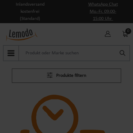
Inlandsversand
WhatsApp Chat
Zum Hauptinhalt springen
kostenfrei
Mo.-Fr. 09:00-
(Standard)
15:00 Uhr
0
Produkte filtern