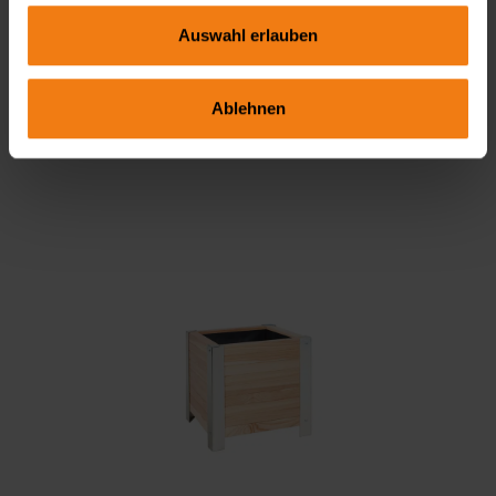
Fördert den Wachstum Deiner Pflanzen Bausatz
Lösung für alle, die bequem und stilvoll Kräuter,
mit ausführlicher Anleitung
Auswahl erlauben
Gemüse oder Blumen anbauen möchten. Schluss
mit mühsamem Bücken – dank der angenehmen
Arbeitshöhe gärtnern Sie rückenschonend und
Ablehnen
149,95 €*
komfortabel, egal ob im Garten, auf der Terrasse
oder dem Balkon. Die Kombination aus robuster
Kunststoffkonstruktion und verzinktem Stahl im
Inneren sorgt für Stabilität und Langlebigkeit,
während die elegante Rattan-Optik Ihrem
Außenbereich eine moderne und hochwertige
Note verleiht.Produktdetails:Material: Kunststoff
Polyethylen (PE)Material Innenseite: Verzinktes
StahlblechMaß: ca. 95 x 40 x 85 cm (L x B x
H)Materialstärke: 2 mmGewicht: ca. 13,5
kgFarbe: braun, Rattan-OptikAusstattung: inkl.
ZwischenbodenProduktinformationen:Bequemes
Pflanzen von Kräutern, Gemüse, Obst oder
BlumenAlu-Rahmen als dekoratives ElementInkl.