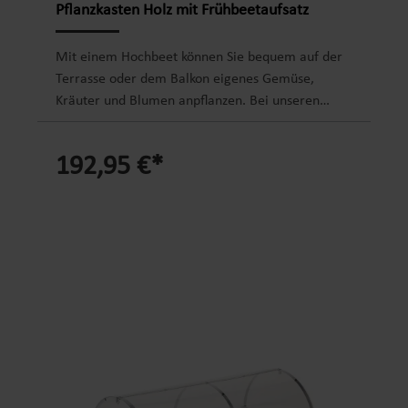
Designmit Ablage für PflanzzubehörBefüllung mit
Pflanzkasten Holz mit Frühbeetaufsatz
Pflanzerde oder organischen Pflanzresten
Mit einem Hochbeet können Sie bequem auf der
Terrasse oder dem Balkon eigenes Gemüse,
Kräuter und Blumen anpflanzen. Bei unseren
stabilen Hochbeeten ist gleich noch eine passende
Abdeckung im Set enthalten. Diese wird fest mit
192,95 €*
dem Hochbeet verbunden und lässt sich zur
Belüftung leicht aufklappen. Mit der
Abdeckhaube verlängern Sie die Hochbeetnutzung
und schützen die Pflanzen vor Frost, Starkregen,
Hagel und Wind. So kann bereits zeitig im
Frühjahr mit der Ansaat begonnen werden.
Produktdetails Hochbeet: Material: Kiefernholz,
FSC-zertifiziert Abmessung: 114 x 60 x 84,4 cm (L
x B x H) Materialstärke: 1,7 mm Massivholzbeine:
ca. 6,5 x 6,5 cm starkFarbe: anthrazitFüllvolumen:
ca. 120 L Gewicht: ca. 29 kg mit rissfester Folie
Produktdetails Abdeckung: Material Abdeckung: