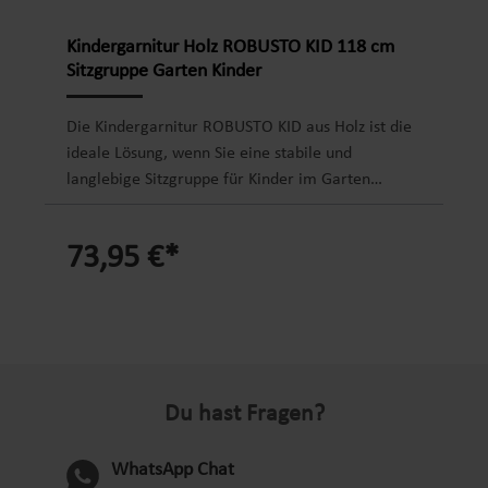
Kindergarnitur Holz ROBUSTO KID 118 cm
Sitzgruppe Garten Kinder
Die Kindergarnitur ROBUSTO KID aus Holz ist die
ideale Lösung, wenn Sie eine stabile und
langlebige Sitzgruppe für Kinder im Garten
suchen. Ob Kindergeburtstag, gemeinsames
Spielen oder kreative Malstunden im Freien –
73,95 €*
diese robuste Kindersitzgruppe bietet ausreichend
Platz für bis zu vier Kinder und sorgt für sicheren
Komfort im Alltag. Gerade bei herkömmlichen
Gartenmöbeln fehlt es oft an Stabilität oder
kindgerechter Größe – genau hier überzeugt
diese Garnitur durch ihre massive Bauweise aus
Du hast Fragen?
FSC-zertifiziertem Kiefernholz und ihre
durchdachte Konstruktion. Dank der
unbehandelten Oberfläche haben Sie zudem die
WhatsApp Chat