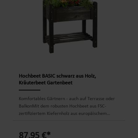
Pflanzzubehör befüllen mit Pflanzerde oder
organischen Pflanzresten Maße: 89,5 x 59 x 84,5
cm (L x B x H)Füllvolumen: ca. 80 LGewicht: ca.
25 kgFarbe: Vintage-GrauLieferumfang: nur
Hochbeet
Hochbeet BASIC schwarz aus Holz,
Kräuterbeet Gartenbeet
Komfortables Gärtnern - auch auf Terrasse oder
BalkonMit dem robusten Hochbeet aus FSC-
zertifiziertem Kiefernholz aus europäischem
Anbau können Sie Ihre Kräuter, Ihr Gemüse und
Obst bequem anbauen. Eine angenehme
87,95 €*
Arbeitshöhe von 84 cm ermöglicht ein