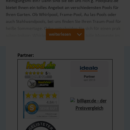
Reinigungsmi eln? Dann sind Sie bei uns rich g. Poolplatz.de
bietet Ihnen ein tolles Angebot an verschiedensten Pools für
Ihren Garten. Ob Whirlpool, Frame-Pool, Au las-Pools oder
auch Stahlwandpools, bei uns ﬁnden Sie Ihren Traum-Pool für
heiße Sommertage. Oder entscheiden Sie sich für einen prak
weiterlesen
schen Indoor- Whirlpool und genießen Sie tolle Momente im
Winter.
Partner:
Some Title in the Text
This is Photoshop's version of Lorem Ipsum. Proin gravida nibh
vel velit auctor aliquet. Aenean sollicitudin, lorem quis
bibendum auctor, nisi elit consequat ipsum, nec sagi s sem
nibh id elit. Duis sed odio sit amet nibh vulputate cursus a sit
amet mauris. Morbi accumsan ipsum velit. Nam nec tellus a
odio ncidunt auctor a ornare odio. Sed non mauris vitae erat
consequat auctor eu in elit. Class aptent taci sociosqu ad litora
torquent per conubia nostra, per inceptos himenaeos. Mauris