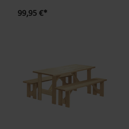
Seitenteile erleichtern den schnellen Aufbau ohne
bequemes Pflanzen von Kräutern, Gemüse, Obst
großen Aufwand Vielseitig einsetzbar – perfekt
99,95 €*
oder Blumen. Das Hochbeet ist sehr standsicher
für Garten, Balkon oder Terrasse zur stilvollen
und wird mit einer UV-beständigen und rissfesten
Bepflanzung Klassisches Design – harmonische
Folie ausgekleidet. Optional kann das Hochbeet
Proportionen passen zu modernen und klassischen
mit zusätzlichen 4 Rollen ausgestattet werden.
Außenberei
Produktdetails Hochbeet: Knie- und
rückenschonende Arbeitshöhe FSC-zertifiziertes
Kiefernholz aus europäischem Anbau
Massivholzbeine: ca. 6,5 x 6,5 cm stark
Materialstärke: 1,7 cm robuste Verarbeitung,
stabil, standsicher und langlebig UV-beständige
rissfeste Folie zum Auskleiden untere Ablage für
Pflanzzubehör befüllen mit Pflanzerde oder
organischen Pflanzresten Montageanleitung und -
zubehör im Lieferumfang enthalten Maße: 114 x
60 x 84,4 cm (L x B x H)Füllvolumen: ca. 120
LGewicht: ca. 29 kg Farbe: Honig Lieferumfang:
nur Hochbeet Montageanleitung