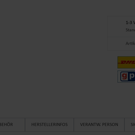
1-3 
Stan
Arti
BEHÖR
HERSTELLERINFOS
VERANTW. PERSON
S