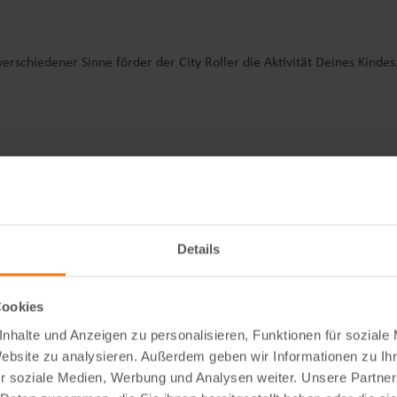
erschiedener Sinne förder der City Roller die Aktivität Deines Kindes
ätigende Hinterradbremse erhöht die Sicherheit und ermöglicht ein unk
Details
ahre hinweg freude bereitet
Cookies
nhalte und Anzeigen zu personalisieren, Funktionen für soziale
Website zu analysieren. Außerdem geben wir Informationen zu I
r soziale Medien, Werbung und Analysen weiter. Unsere Partner