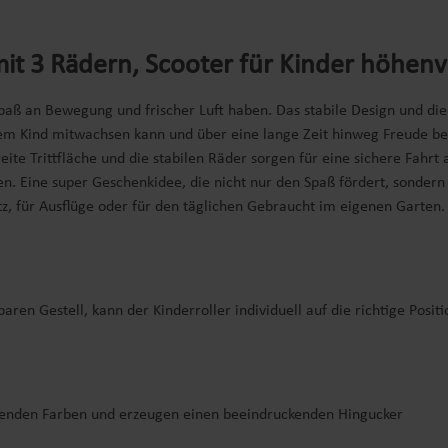
t 3 Rädern, Scooter für Kinder höhenvers
e Spaß an Bewegung und frischer Luft haben. Das stabile Design und 
einem Kind mitwachsen kann und über eine lange Zeit hinweg Freude b
ite Trittfläche und die stabilen Räder sorgen für eine sichere Fahrt
 Eine super Geschenkidee, die nicht nur den Spaß fördert, sondern 
atz, für Ausflüge oder für den täglichen Gebraucht im eigenen Garten.
en Gestell, kann der Kinderroller individuell auf die richtige Positi
chtenden Farben und erzeugen einen beeindruckenden Hingucker