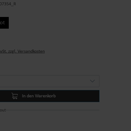
-07354_R
rot
s:
wSt. zzgl. Versandkosten
In den Warenkorb
out