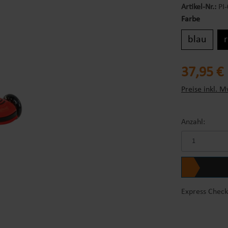
Artikel-Nr.:
PI
Farbe
blau
Regulärer Prei
37,95 €
Preise inkl. M
Anzahl:
Express Check