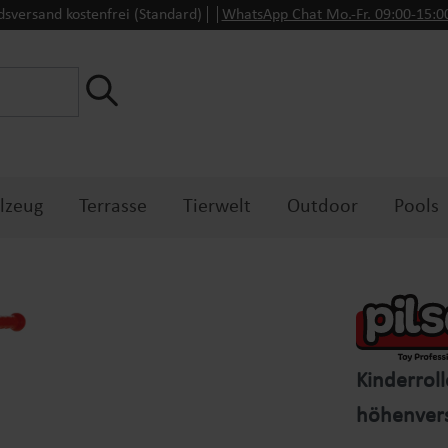
dsversand kostenfrei (Standard)
WhatsApp Chat Mo.-Fr. 09:00-15:
lzeug
Terrasse
Tierwelt
Outdoor
Pools
Kinderroll
höhenverst