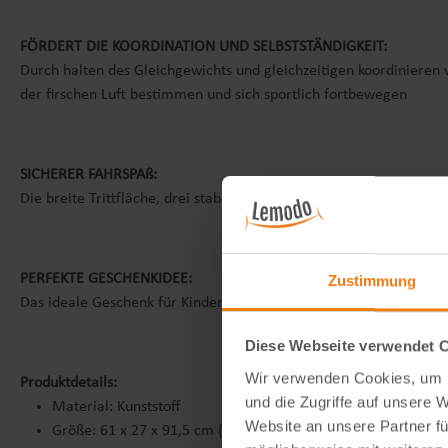
FÖRDERT DIE KOORDINATION UND SELBSTSTÄNDIGKEIT:
Durch halten des Gleichgewichts und gleichzeitigen koordinieren v
der firschen Luft bestimmen und sich sportlich fortbewegen
SICHERER FAHRSPAß:
Die breite Trittfläche, drei stabilen Räder und die leicht zu bet
PERFEKTE GESCHENKIDEE:
Zustimmung
Das ideale Geschenk für Kinder ab 4 Jahren, welches über viele J
Diese Webseite verwendet 
Wir verwenden Cookies, um I
Produktdetails:
und die Zugriffe auf unsere 
Material: Kunststoff
Website an unsere Partner fü
Größe: 61 x 27 x 91,5 cm (L x B x H)