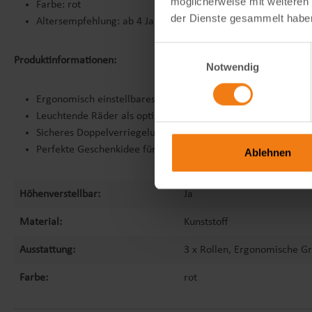
möglicherweise mit weiteren
Farbe: rot
der Dienste gesammelt habe
Altersempfehlung: ab 4 Jahren
Einwilligungsauswahl
Produktinformationen:
Notwendig
Ergonomisch einstellbares Design
Leuchtende Räder als optischer Blickfang während dem fahr
Sicheres Doppelverriegelungssystem
Perfekte Geschenkidee für Kinder ab 4 Jahren
Ablehnen
Höhenverstellbar:
Ja
Material:
Kunststoff
Ausstattung:
3 x Rollen, Ergonomische Gr
Farbe:
rot