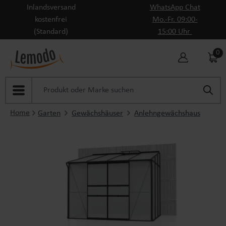
Inlandsversand
WhatsApp Chat
Zum Hauptinhalt springen
kostenfrei
Mo.-Fr. 09:00-
(Standard)
15:00 Uhr
0
Home
Garten
Gewächshäuser
Anlehngewächshaus