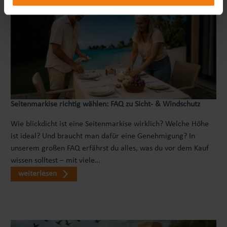
Seitenmarkise richtig wählen: FAQ zu Sicht- & Windschutz
Wie blickdicht ist eine Seitenmarkise wirklich? Welche Höhe
ist ideal? Und braucht man dafür eine Genehmigung? In
unserem großen FAQ erfährst du alles, was du vor dem Kauf
wissen solltest – mit viele…
weiterlesen