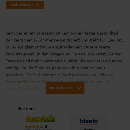
weiterlesen
Seit über einem Jahrzehnt ist Lemodo ein fester Bestandteil
der deutschen E-Commerce-Landschaft und steht für Qualität,
Zuverlässigkeit und Kundenzufriedenheit. Unsere breite
Produktauswahl in den Kategorien Freizeit, Werkstatt, Garten,
Terrasse und mehr bietet eine Vielfalt, die es unseren Kunden
ermöglicht, ihr Zuhause ganz nach ihren Wünschen zu
gestalten. Ob Sie funktionale Werkstattprodukte, stilvolle
Gartenmöbel oder Spielzeug für die Kleinen suchen – bei
weiterlesen
Lemodo finden Sie die passenden Produkte.
Unsere Philosophie „Schöner Leben in Haus und Garten“
Partner:
Mit dem Leitsatz „Schöner Leben in Haus und Garten“ ist es
unser Ziel, das Einkaufserlebnis unserer Kunden in Europa so