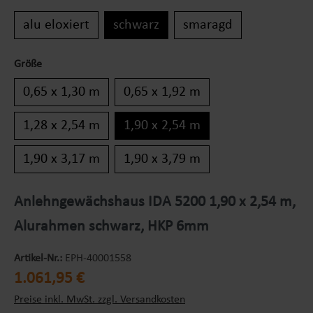
alu eloxiert
schwarz
smaragd
Größe
0,65 x 1,30 m
0,65 x 1,92 m
1,28 x 2,54 m
1,90 x 2,54 m
1,90 x 3,17 m
1,90 x 3,79 m
Anlehngewächshaus IDA 5200 1,90 x 2,54 m,
Alurahmen schwarz, HKP 6mm
Artikel-Nr.:
EPH-40001558
Regulärer Preis:
1.061,95 €
Preise inkl. MwSt. zzgl. Versandkosten