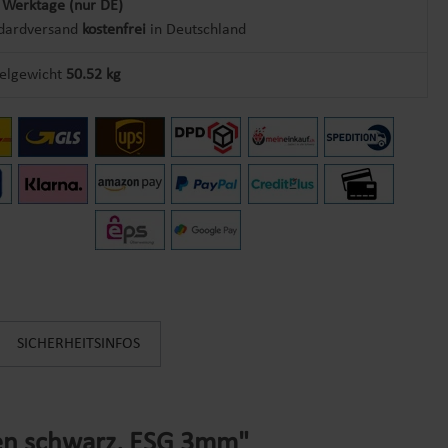
 Werktage (nur DE)
dardversand
kostenfrei
in Deutschland
kelgewicht
50.52 kg
SICHERHEITSINFOS
en schwarz, ESG 3mm"