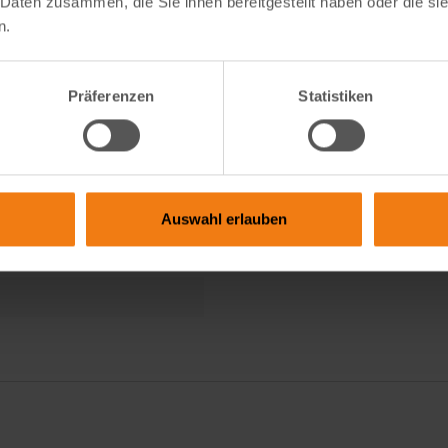
 Daten zusammen, die Sie ihnen bereitgestellt haben oder die s
n.
errassen oder Balkone
Präferenzen
Statistiken
auer als Rückwand
alten
Auswahl erlauben
hiebetür