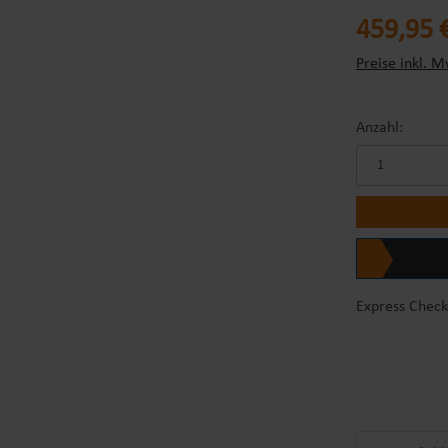
Regulärer Prei
459,95 
Preise inkl. M
Anzahl:
Express Check