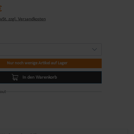
s:
€
wSt. zzgl. Versandkosten
Nur noch wenige Artikel auf Lager
In den Warenkorb
out