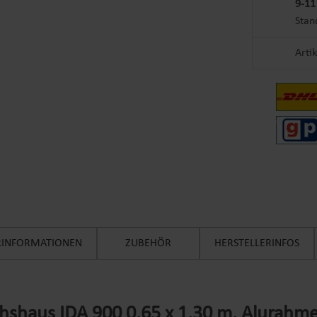
9-11
Stan
Arti
ERINFORMATIONEN
ZUBEHÖR
HERSTELLERINFOS
shaus IDA 900 0,65 x 1,30 m, Alurahm