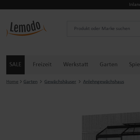
Inlan
 Hauptinhalt springen
Zur Suche springen
Zur Hauptnavigation springen
SALE
Freizeit
Werkstatt
Garten
Spie
Home
Garten
Gewächshäuser
Anlehngewächshaus