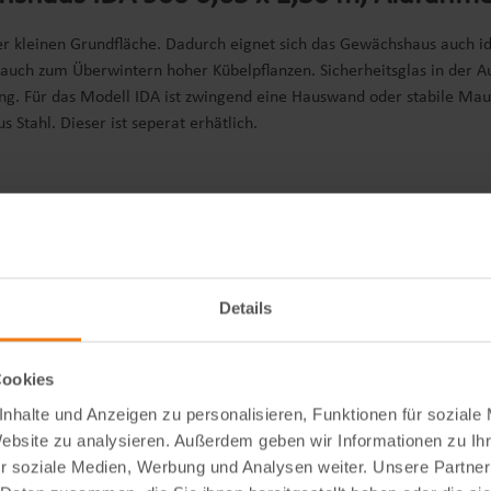
 kleinen Grundfläche. Dadurch eignet sich das Gewächshaus auch ide
uch zum Überwintern hoher Kübelpflanzen. Sicherheitsglas in der Aus
ng. Für das Modell IDA ist zwingend eine Hauswand oder stabile Ma
tahl. Dieser ist seperat erhätlich.
Details
Cookies
nhalte und Anzeigen zu personalisieren, Funktionen für soziale
Website zu analysieren. Außerdem geben wir Informationen zu I
r soziale Medien, Werbung und Analysen weiter. Unsere Partner