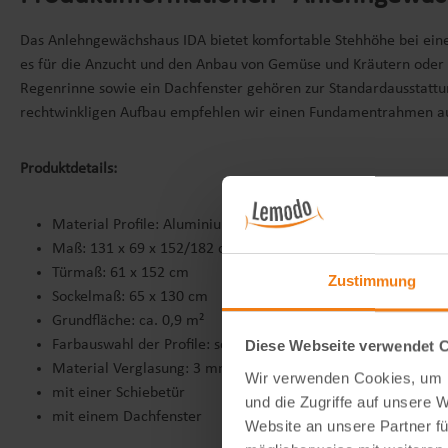
Das Anlehngewächshaus IDA bietet komfortable Stehhöhe bei einer
es für die Anzucht und den Anbau von Gemüse und Kräutern oder a
Regenrinne sowie ein Dachfenster gehören zur Standardausstattu
rechtwinkligen Aufbau empfehlen wir einen Fundamentrahmen aus S
Produktdetails:
Material Profile: Aluminium eloxiert, pulverbeschichtet
Maß: 131 x 69 x 152/182 cm (B x T x H)
Türmaß: 61 x 152 cm
Zustimmung
Sockelmaß: 65 x 130 cm
Grundfläche: ca. 0,9 m²
Farbauswahl der Profile: schwarz
Diese Webseite verwendet 
Material Verglasung: 3 mm Sicherheitsglas (ESG)
Wir verwenden Cookies, um I
mit einer Schiebetür
und die Zugriffe auf unsere 
mit einem Dachfenster
Website an unsere Partner fü