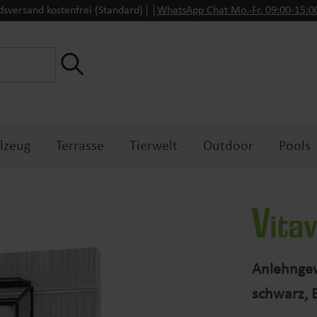
dsversand kostenfrei (Standard)
WhatsApp Chat Mo.-Fr. 09:00-15:
lzeug
Terrasse
Tierwelt
Outdoor
Pools
Anlehngew
schwarz,