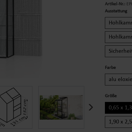
Artikel-Nr.:
EP
Ausstattung
Hohlkam
Hohlkam
Sicherhe
Farbe
alu eloxi
Größe
0,65 x 1,
1,90 x 2,