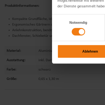
möglicherweise mit weiteren
Produktinformationen:
der Dienste gesammelt habe
Einwilligungsauswahl
Kompakte Grundfläche, ideal für kleine Gärten, Vorgärten, T
Notwendig
Ergonomisches Gärtnern dank komfortabler Stehhöhe
Anlehnkonstruktion, benötigt eine stabile Hauswand oder M
Dachfenster, Schiebetür und Regenfallrohr serienmäßig enth
Material:
Aluminium
Ablehnen
Ausstattung:
inkl. Dachfenster, Sicherheitsglas 3 mm, Sc
Farbe:
schwarz
Größe:
0,65 x 1,30 m