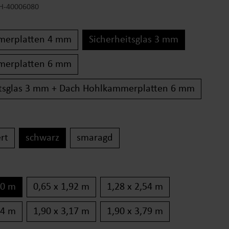
H-40006080
merplatten 4 mm
Sicherheitsglas 3 mm
merplatten 6 mm
itsglas 3 mm + Dach Hohlkammerplatten 6 mm
ert
schwarz
smaragd
30 m
0,65 x 1,92 m
1,28 x 2,54 m
54 m
1,90 x 3,17 m
1,90 x 3,79 m