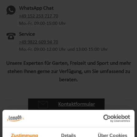
WhatsApp Chat
(oeffnet in neuem Tab)
+49 152 253 717 70
Mo.-Fr. 09:00-15:00 Uhr
Service
+49 9822 609 94 70
Mo.-Fr. 09:00-12:00 Uhr und 13:00-15:00 Uhr
Unsere Experten für Garten, Freizeit und Sport und mehr
stehen Ihnen gerne zur Verfügung, um Sie umfassend zu
beraten.
Kontaktformular
Zustimmung
Details
Über Cookies