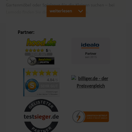
Gartenmöbel oder Spielzeug für die Kleinen suchen – bei
weiterlesen
Lemodo finden Sie die passenden Produkte.
Unsere Philosophie „Schöner Leben in Haus und Garten“
Partner:
Mit dem Leitsatz „Schöner Leben in Haus und Garten“ ist es
unser Ziel, das Einkaufserlebnis unserer Kunden in Europa so
angenehm wie möglich zu gestalten. Durch unsere
Eigenmarken
Lemodo
und
NATIV
bieten wir Produkte, die
genau auf die Bedürfnisse unserer Kunden abgestimmt sind.
Diese Marken stehen für Qualität und Funktionalität und
lassen keine Wünsche offen – sei es im Bereich Terrasse,
Outdoor oder Living.
Kundenzufriedenheit und Service aus Deutschland
Mit einem zentralen Standort in Bechhofen, im Herzen