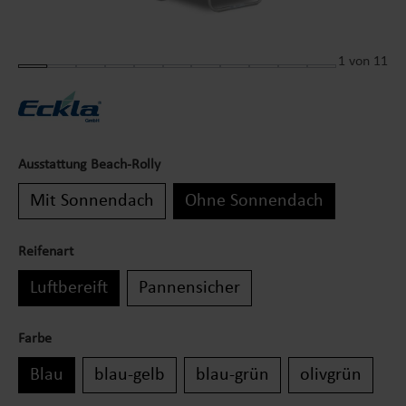
1
von 11
Ausstattung Beach-Rolly
Mit Sonnendach
Ohne Sonnendach
Reifenart
Luftbereift
Pannensicher
Farbe
Blau
blau-gelb
blau-grün
olivgrün