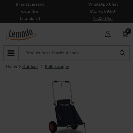
Inlandsversand
WhatsApp Chat
Zum Hauptinhalt springen
kostenfrei
Mo.-Fr. 09:00-
(Standard)
15:00 Uhr
0
Home
Outdoor
Bollerwagen