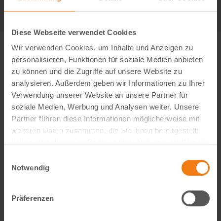
Diese Webseite verwendet Cookies
Wir verwenden Cookies, um Inhalte und Anzeigen zu
personalisieren, Funktionen für soziale Medien anbieten
zu können und die Zugriffe auf unsere Website zu
analysieren. Außerdem geben wir Informationen zu Ihrer
Verwendung unserer Website an unsere Partner für
soziale Medien, Werbung und Analysen weiter. Unsere
Partner führen diese Informationen möglicherweise mit
weiteren Daten zusammen, die Sie ihnen bereitgestellt
haben oder die sie im Rahmen Ihrer Nutzung der Dienste
gesammelt haben.
Einwilligungsauswahl
Notwendig
Visual Content Creator (m/w/d) – E-Commerce
Werde Teil von Lemodo360! Als Visual Content Creator
Präferenzen
gestaltest du verkaufsstarke Amazon- und E-Commerce-
Bildwelten – von der Idee bis zum A++ Content. Kreativ,