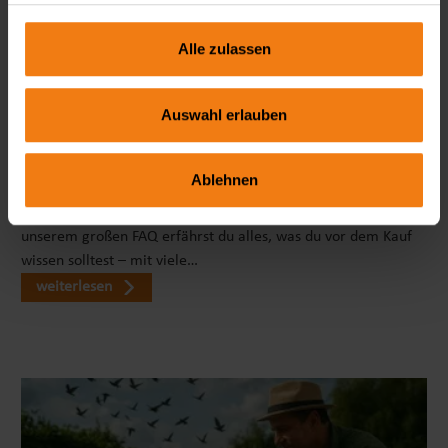
Alle zulassen
Auswahl erlauben
Seitenmarkise richtig wählen: FAQ zu Sicht- & Windschutz
Ablehnen
Wie blickdicht ist eine Seitenmarkise wirklich? Welche Höhe
ist ideal? Und braucht man dafür eine Genehmigung? In
unserem großen FAQ erfährst du alles, was du vor dem Kauf
wissen solltest – mit viele…
weiterlesen