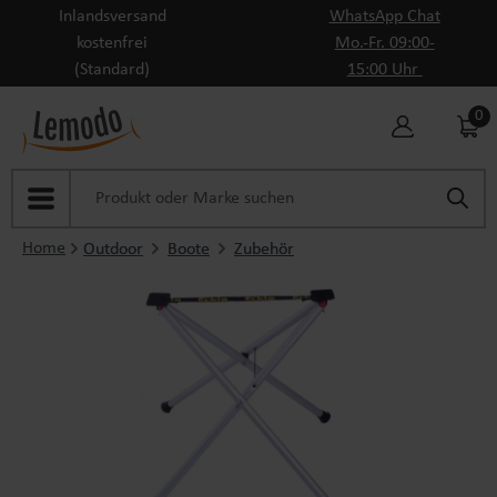
Inlandsversand
WhatsApp Chat
Zum Hauptinhalt springen
kostenfrei
Mo.-Fr. 09:00-
(Standard)
15:00 Uhr
0
Home
Outdoor
Boote
Zubehör