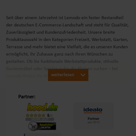
Seit über einem Jahrzehnt ist Lemodo ein fester Bestandteil
der deutschen E-Commerce-Landschaft und steht für Qualität,
Zuverlässigkeit und Kundenzufriedenheit. Unsere breite
Produktauswahl in den Kategorien Freizeit, Werkstatt, Garten,
Terrasse und mehr bietet eine Vielfalt, die es unseren Kunden
ermöglicht, ihr Zuhause ganz nach ihren Wünschen zu
gestalten. Ob Sie funktionale Werkstattprodukte, stilvolle
Gartenmöbel oder Spielzeug für die Kleinen suchen – bei
weiterlesen
Lemodo finden Sie die passenden Produkte.
Unsere Philosophie „Schöner Leben in Haus und Garten“
Partner:
Mit dem Leitsatz „Schöner Leben in Haus und Garten“ ist es
unser Ziel, das Einkaufserlebnis unserer Kunden in Europa so
angenehm wie möglich zu gestalten. Durch unsere
Eigenmarken
Lemodo
und
NATIV
bieten wir Produkte, die