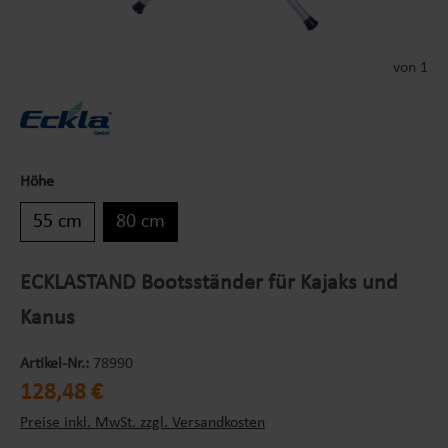
von 1
Höhe
55 cm
80 cm
ECKLASTAND Bootsständer für Kajaks und
Kanus
Artikel-Nr.:
78990
Regulärer Preis:
128,48 €
Preise inkl. MwSt. zzgl. Versandkosten