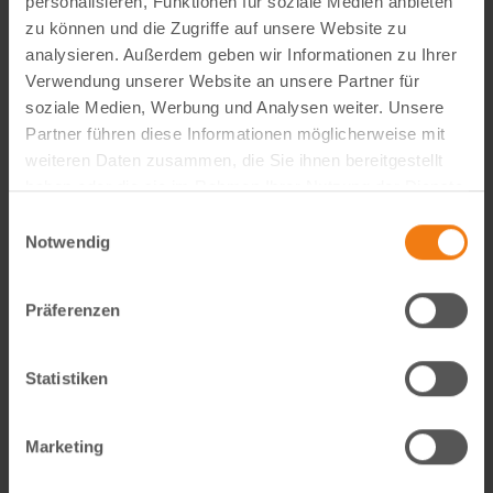
personalisieren, Funktionen für soziale Medien anbieten
zu können und die Zugriffe auf unsere Website zu
analysieren. Außerdem geben wir Informationen zu Ihrer
Verwendung unserer Website an unsere Partner für
soziale Medien, Werbung und Analysen weiter. Unsere
Visual Content Creator (m/w/d) – E-Commerce
Partner führen diese Informationen möglicherweise mit
weiteren Daten zusammen, die Sie ihnen bereitgestellt
Werde Teil von Lemodo360! Als Visual Content Creator
haben oder die sie im Rahmen Ihrer Nutzung der Dienste
gestaltest du verkaufsstarke Amazon- und E-Commerce-
gesammelt haben.
Bildwelten – von der Idee bis zum A++ Content. Kreativ,
Einwilligungsauswahl
Notwendig
technisch, KI-getrieben und mit echtem…
weiterlesen
Präferenzen
Statistiken
Marketing