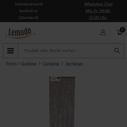
Inlandsversand
WhatsApp Chat
Zum Hauptinhalt springen
kostenfrei
Mo.-Fr. 09:00-
(Standard)
15:00 Uhr
0
Home
Outdoor
Camping
Vorhänge