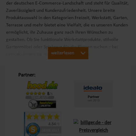
der deutschen E-Commerce-Landschaft und steht für Qualität,
Zuverlässigkeit und Kundenzufriedenheit. Unsere breite
Produktauswahl in den Kategorien Freizeit, Werkstatt, Garten,
Terrasse und mehr bietet eine Vielfalt, die es unseren Kunden
ermöglicht, ihr Zuhause ganz nach ihren Wünschen zu
gestalten. Ob Sie funktionale Werkstattprodukte, stilvolle
Gartenmöbel oder Spielzeug für die Kleinen suchen – bei
weiterlesen
Lemodo finden Sie die passenden Produkte.
Unsere Philosophie „Schöner Leben in Haus und Garten“
Partner:
Mit dem Leitsatz „Schöner Leben in Haus und Garten“ ist es
unser Ziel, das Einkaufserlebnis unserer Kunden in Europa so
angenehm wie möglich zu gestalten. Durch unsere
Eigenmarken
Lemodo
und
NATIV
bieten wir Produkte, die
genau auf die Bedürfnisse unserer Kunden abgestimmt sind.
Diese Marken stehen für Qualität und Funktionalität und
lassen keine Wünsche offen – sei es im Bereich Terrasse,