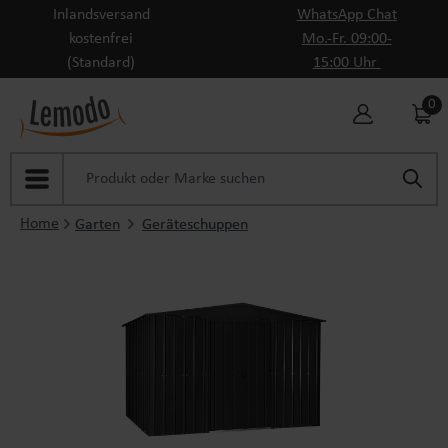
Inlandsversand
WhatsApp Chat
Zum Hauptinhalt springen
kostenfrei
Mo.-Fr. 09:00-
(Standard)
15:00 Uhr
0
Home
Garten
Geräteschuppen