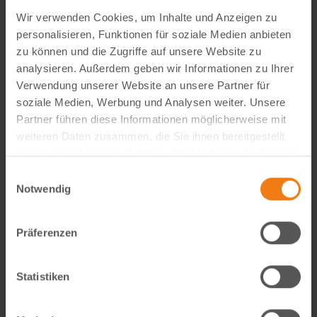
Wir verwenden Cookies, um Inhalte und Anzeigen zu
personalisieren, Funktionen für soziale Medien anbieten
zu können und die Zugriffe auf unsere Website zu
analysieren. Außerdem geben wir Informationen zu Ihrer
Verwendung unserer Website an unsere Partner für
soziale Medien, Werbung und Analysen weiter. Unsere
Partner führen diese Informationen möglicherweise mit
weiteren Daten zusammen, die Sie ihnen bereitgestellt
Visual Content Creator (m/w/d) – E-Commerce
haben oder die sie im Rahmen Ihrer Nutzung der Dienste
gesammelt haben.
Werde Teil von Lemodo360! Als Visual Content Creator
Einwilligungsauswahl
Notwendig
gestaltest du verkaufsstarke Amazon- und E-Commerce-
Bildwelten – von der Idee bis zum A++ Content. Kreativ,
technisch, KI-getrieben und mit echtem…
Präferenzen
weiterlesen
Statistiken