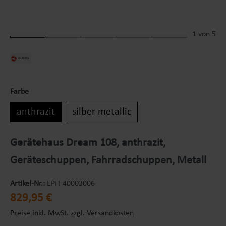
1
von 5
Farbe
anthrazit
silber metallic
Gerätehaus Dream 108, anthrazit,
Geräteschuppen, Fahrradschuppen, Metall
Artikel-Nr.:
EPH-40003006
Regulärer Preis:
829,95 €
Preise inkl. MwSt. zzgl. Versandkosten