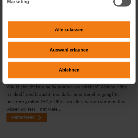
Marketing
Alle zulassen
Auswahl erlauben
Ablehnen
Seitenmarkise richtig wählen: FAQ zu Sicht- & Windschutz
Wie blickdicht ist eine Seitenmarkise wirklich? Welche Höhe
ist ideal? Und braucht man dafür eine Genehmigung? In
unserem großen FAQ erfährst du alles, was du vor dem Kauf
wissen solltest – mit viele…
weiterlesen