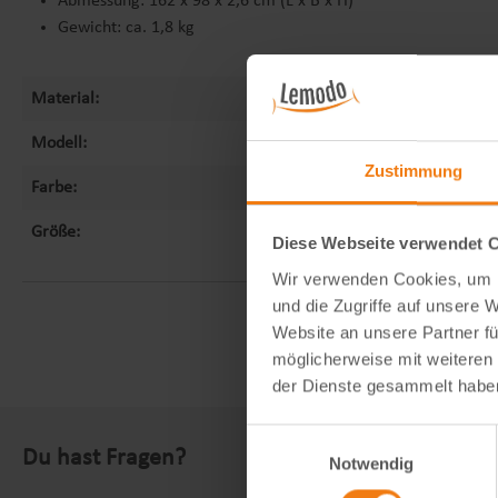
Abmessung: 162 x 98 x 2,6 cm (L x B x H)
Gewicht: ca. 1,8 kg
Material:
Stahl
Modell:
Leipzig II 64
Zustimmung
Farbe:
silber
Größe:
162x98x2,6 cm
Diese Webseite verwendet 
Wir verwenden Cookies, um I
und die Zugriffe auf unsere 
Website an unsere Partner fü
möglicherweise mit weiteren
der Dienste gesammelt habe
Einwilligungsauswahl
Du hast Fragen?
Notwendig