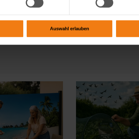
ervice
49 9822 609 94 70
o.-Fr. 09:00-12:00 Uhr und 13:00-15:00
Kontaktfo
hr
Auswahl erlauben
tehen Ihnen gerne zur Verfügung, um