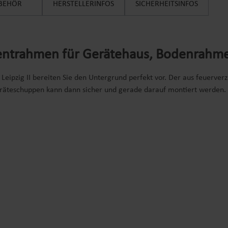
BEHÖR
HERSTELLERINFOS
SICHERHEITSINFOS
trahmen für Gerätehaus, Bodenrahmen a
pzig II bereiten Sie den Untergrund perfekt vor. Der aus feuerverzi
eräteschuppen kann dann sicher und gerade darauf montiert werden.