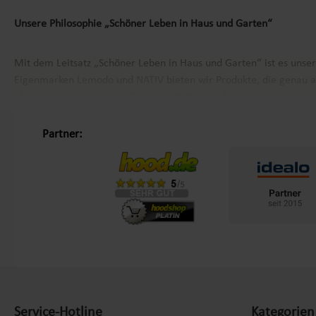
Unsere Philosophie „Schöner Leben in Haus und Garten“
Mit dem Leitsatz „Schöner Leben in Haus und Garten“ ist es unse
Eigenmarken
Lemodo
und
NATIV
bieten wir Produkte, die genau a
offen – sei es im Bereich Terrasse, Outdoor oder Living.
Partner:
Kundenzufriedenheit und Service aus Deutschland
Mit einem zentralen Standort in Bechhofen, im Herzen Frankens, g
sondern auch den Service, den wir ihnen bieten. Von der Beratung 
einen Händler, der über 200.000 Kunden überzeugt hat und lassen
Lemodo – Ihre Marke für Qualität und Vielfalt
Als spezialisierter E-Commerce-Händler arbeiten wir kontinuierlic
Spielzeug, Terrasse, Outdoor und Living decken eine Vielzahl von
Service-Hotline
Kategorien