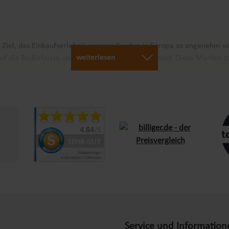
r Ziel, das Einkaufserlebnis unserer Kunden in Europa so angenehm w
weiterlesen
uf die Bedürfnisse unserer Kunden abgestimmt sind. Diese Marken st
arantieren wir schnellen Versand und Verfügbarkeit für Kunden in ga
bis zur Lieferung ist unser Team stets bestrebt, den Einkauf so ange
 Sie sich von unserem Engagement für Qualität und Service begeiste
h daran, unser Sortiment zu erweitern und die Bedürfnisse unserer Ku
 Produkten ab, die Ihren Alltag bereichern. Mit Produkten aus unsere
Service und Information