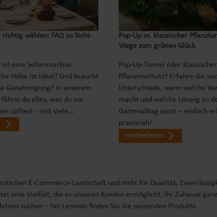
 richtig wählen: FAQ zu Sicht-
Pop‑Up vs. klassischer Pflanztu
Wege zum grünen Glück
 ist eine Seitenmarkise
Pop-Up-Tunnel oder klassischer
che Höhe ist ideal? Und braucht
Pflanzenschutz? Erfahre die wi
ne Genehmigung? In unserem
Unterschiede, wann welche Var
fährst du alles, was du vor
macht und welche Lösung zu d
en solltest – mit viele…
Gartenalltag passt – einfach er
praxisnah!
weiterlesen
deutschen E-Commerce-Landschaft und steht für Qualität, Zuverlässig
tet eine Vielfalt, die es unseren Kunden ermöglicht, ihr Zuhause gan
Kleinen suchen – bei Lemodo finden Sie die passenden Produkte.