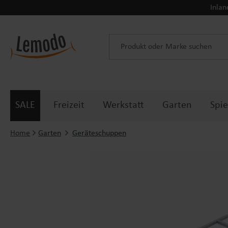
Inlan
 Hauptinhalt springen
Zur Suche springen
Zur Hauptnavigation springen
SALE
Freizeit
Werkstatt
Garten
Spie
Home
Garten
Geräteschuppen