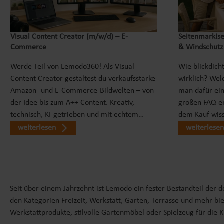
Visual Content Creator (m/w/d) – E-
Seitenmarkise
Commerce
& Windschutz
Werde Teil von Lemodo360! Als Visual
Wie blickdicht
Content Creator gestaltest du verkaufsstarke
wirklich? Wel
Amazon- und E-Commerce-Bildwelten – von
man dafür ei
der Idee bis zum A++ Content. Kreativ,
großen FAQ er
technisch, KI-getrieben und mit echtem…
dem Kauf wiss
weiterlesen
weiterlesen
Seit über einem Jahrzehnt ist Lemodo ein fester Bestandteil der 
den Kategorien Freizeit, Werkstatt, Garten, Terrasse und mehr bie
Werkstattprodukte, stilvolle Gartenmöbel oder Spielzeug für die 