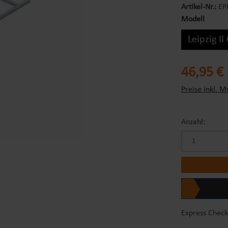
Artikel-Nr.:
EP
Modell
Leipzig II
Regulärer Prei
46,95 €
Preise inkl. M
Anzahl:
Express Check