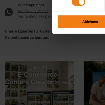
S
WhatsApp Chat
+
(oeffnet in neuem Tab)
+49 152 253 717 70
M
Mo.-Fr. 09:00-15:00 Uhr
U
Ablehnen
Unsere Experten für Garten, Freizeit und Sport und mehr s
Sie umfassend zu beraten.