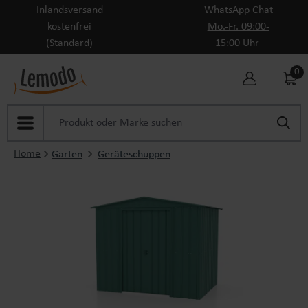
Inlandsversand
WhatsApp Chat
Zum Hauptinhalt springen
kostenfrei
Mo.-Fr. 09:00-
(Standard)
15:00 Uhr
0
Home
Garten
Geräteschuppen