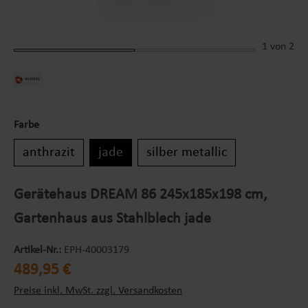
1
von 2
Farbe
anthrazit
jade
silber metallic
Gerätehaus DREAM 86 245x185x198 cm,
Gartenhaus aus Stahlblech jade
Artikel-Nr.:
EPH-40003179
Regulärer Preis:
489,95 €
Preise inkl. MwSt. zzgl. Versandkosten