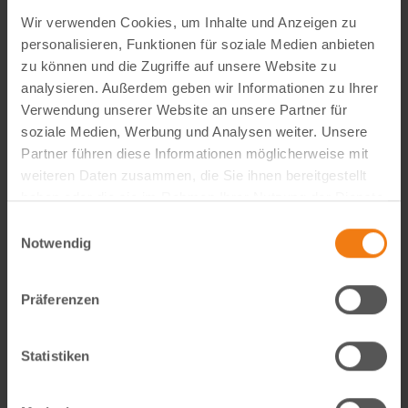
Wir verwenden Cookies, um Inhalte und Anzeigen zu
personalisieren, Funktionen für soziale Medien anbieten
zu können und die Zugriffe auf unsere Website zu
analysieren. Außerdem geben wir Informationen zu Ihrer
Verwendung unserer Website an unsere Partner für
soziale Medien, Werbung und Analysen weiter. Unsere
Partner führen diese Informationen möglicherweise mit
weiteren Daten zusammen, die Sie ihnen bereitgestellt
Visual Content Creator (m/w/d) – E-Commerce
haben oder die sie im Rahmen Ihrer Nutzung der Dienste
gesammelt haben.
Werde Teil von Lemodo360! Als Visual Content Creator
Einwilligungsauswahl
Notwendig
gestaltest du verkaufsstarke Amazon- und E-Commerce-
Bildwelten – von der Idee bis zum A++ Content. Kreativ,
technisch, KI-getrieben und mit echtem…
Präferenzen
weiterlesen
Statistiken