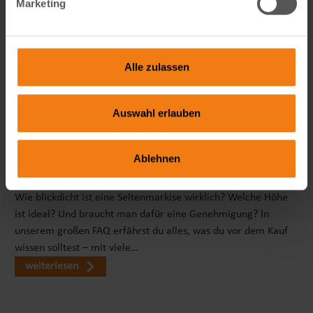
Marketing
Alle zulassen
Auswahl erlauben
Ablehnen
Seitenmarkise richtig wählen: FAQ zu Sicht- & Windschutz
Wie blickdicht ist eine Seitenmarkise wirklich? Welche Höhe
ist ideal? Und braucht man dafür eine Genehmigung? In
unserem großen FAQ erfährst du alles, was du vor dem Kauf
wissen solltest – mit viele…
weiterlesen