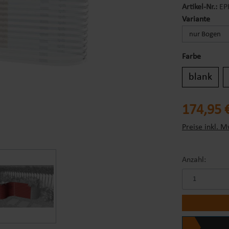
Artikel-Nr.:
EP
ausw
Variante
Farbe
blank
Regulärer Prei
174,95 
Preise inkl. M
Anzahl: