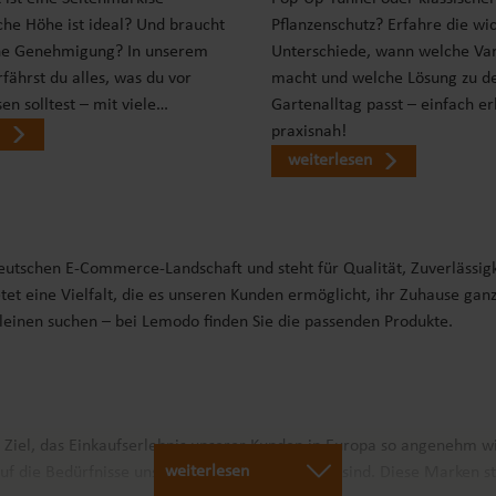
che Höhe ist ideal? Und braucht
Pflanzenschutz? Erfahre die wi
ne Genehmigung? In unserem
Unterschiede, wann welche Var
fährst du alles, was du vor
macht und welche Lösung zu d
en solltest – mit viele…
Gartenalltag passt – einfach er
praxisnah!
weiterlesen
deutschen E-Commerce-Landschaft und steht für Qualität, Zuverlässig
tet eine Vielfalt, die es unseren Kunden ermöglicht, ihr Zuhause gan
Kleinen suchen – bei Lemodo finden Sie die passenden Produkte.
r Ziel, das Einkaufserlebnis unserer Kunden in Europa so angenehm w
weiterlesen
uf die Bedürfnisse unserer Kunden abgestimmt sind. Diese Marken st