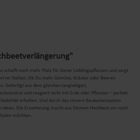
chbeetverlängerung"
chafft noch mehr Platz für Deine Lieblingspflanzen und sorgt
fort im Stehen. Ob Du mehr Gemüse, Kräuter oder Beeren
. Gefertigt aus dem gleichen langlebigen,
acksneutral und reagiert nicht mit Erde oder Pflanzen – perfekt
tabilität erhalten. Und durch das clevere Baukastensystem
en Ideen. Die Erweiterung macht aus Deinem Hochbeet ein noch
usholen möchten.