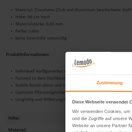
Material: Zincalume (Zink und Aluminium beschichtete Stahl
Höhe: 86 cm hoch
Materialstärke: 0,65 mm
Farbe: rubin
keine Innenfolie notwendig
Produktinformationen:
Individuell konfigurierbar dank Baukastensystem
Passend zu dem Hochbeet VITA 0,86 m hoch
Zustimmung
Stabile Konstruktion und rostbeständig
Optimale Pflanzmöglichkeiten
Langlebig und Witterungsbeständig
Diese Webseite verwendet 
Wir verwenden Cookies, um I
und die Zugriffe auf unsere 
Höhe:
0,86 m
Website an unsere Partner fü
Material:
Metall