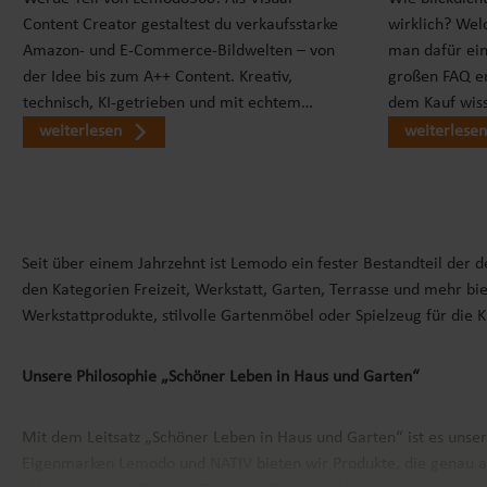
Content Creator gestaltest du verkaufsstarke
wirklich? Wel
Amazon- und E-Commerce-Bildwelten – von
man dafür ei
der Idee bis zum A++ Content. Kreativ,
großen FAQ er
technisch, KI-getrieben und mit echtem…
dem Kauf wiss
weiterlesen
weiterlesen
Seit über einem Jahrzehnt ist Lemodo ein fester Bestandteil der 
den Kategorien Freizeit, Werkstatt, Garten, Terrasse und mehr bie
Werkstattprodukte, stilvolle Gartenmöbel oder Spielzeug für die 
Unsere Philosophie „Schöner Leben in Haus und Garten“
Mit dem Leitsatz „Schöner Leben in Haus und Garten“ ist es unse
Eigenmarken
Lemodo
und
NATIV
bieten wir Produkte, die genau a