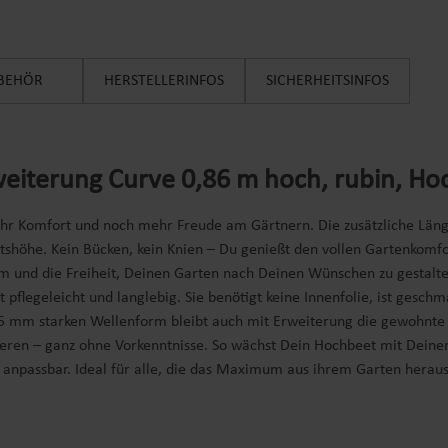
BEHÖR
HERSTELLERINFOS
SICHERHEITSINFOS
eiterung Curve 0,86 m hoch, rubin, Ho
 Komfort und noch mehr Freude am Gärtnern. Die zusätzliche Länge s
tshöhe. Kein Bücken, kein Knien – Du genießt den vollen Gartenkom
 und die Freiheit, Deinen Garten nach Deinen Wünschen zu gestalten
pflegeleicht und langlebig. Sie benötigt keine Innenfolie, ist geschm
5 mm starken Wellenform bleibt auch mit Erweiterung die gewohnte S
ieren – ganz ohne Vorkenntnisse. So wächst Dein Hochbeet mit Dein
ell anpassbar. Ideal für alle, die das Maximum aus ihrem Garten hera