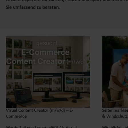
Sie umfassend zu beraten.
Visual Content Creator (m/w/d) – E-
Seitenmarkise
Commerce
& Windschutz
Werde Teil von Lemodo360! Als Visual
Wie blickdicht