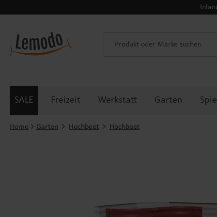
Inlan
 Hauptinhalt springen
Zur Suche springen
Zur Hauptnavigation springen
SALE
Freizeit
Werkstatt
Garten
Spie
Home
Garten
Hochbeet
Hochbeet