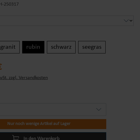
H-250317
ählen
granit
rubin
schwarz
seegras
s:
€
wSt. zzgl. Versandkosten
Nur noch wenige Artikel auf Lager
In den Warenkorb