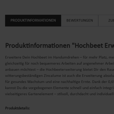
PRODUKTINFORMATIONEN
BEWERTUNGEN
ZU
Produktinformationen "Hochbeet Erw
Erweitere Dein Hochbeet im Handumdrehen – für mehr Platz, mehr
gleichzeitig für noch bequemeres Arbeiten auf angenehmer Arbei
anbauen möchtest – die Hochbeeterweiterung bietet Dir den Raum
witterungsbeständigen Zincalume ist auch die Erweiterung absolut 
für gesundes Wachstum und eine nachhaltige Ernte. Dank der 0,6
kannst Du die vorgebogenen Elemente schnell und einfach integr
vielseitigeres Gartenelement – stilvoll, durchdacht und individu
Produktdetails: