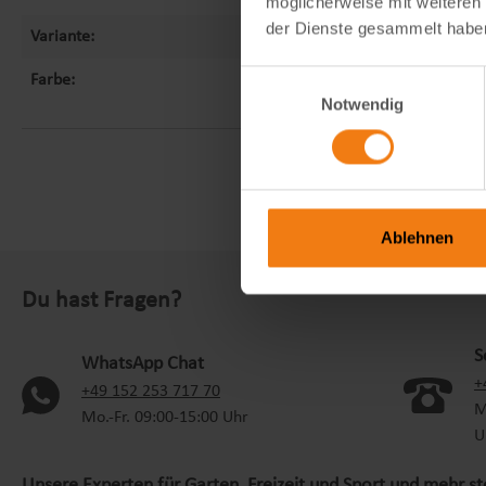
möglicherweise mit weiteren
der Dienste gesammelt habe
Variante:
nur Bogen
Einwilligungsauswahl
Farbe:
rubin
Notwendig
Ablehnen
Du hast Fragen?
S
WhatsApp Chat
+
(oeffnet in neuem Tab)
+49 152 253 717 70
M
Mo.-Fr. 09:00-15:00 Uhr
U
Unsere Experten für Garten, Freizeit und Sport und mehr s