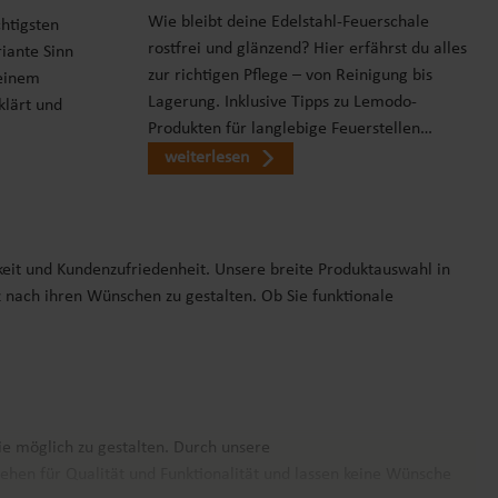
Wie bleibt deine Edelstahl-Feuerschale
chtigsten
rostfrei und glänzend? Hier erfährst du alles
iante Sinn
zur richtigen Pflege – von Reinigung bis
einem
Lagerung. Inklusive Tipps zu Lemodo-
klärt und
Produkten für langlebige Feuerstellen…
weiterlesen
keit und Kundenzufriedenheit. Unsere breite Produktauswahl in
z nach ihren Wünschen zu gestalten. Ob Sie funktionale
ie möglich zu gestalten. Durch unsere
ehen für Qualität und Funktionalität und lassen keine Wünsche