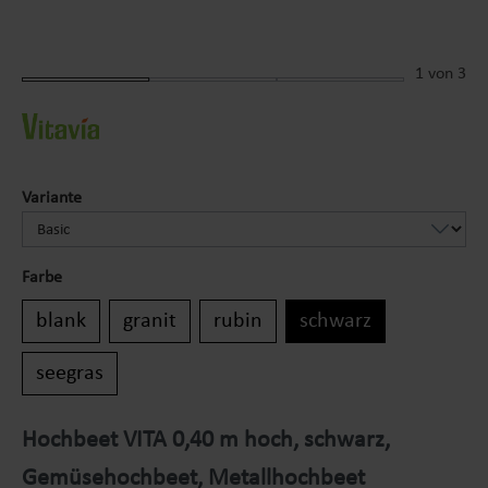
1
von 3
auswählen
Variante
Farbe
blank
granit
rubin
schwarz
seegras
Hochbeet VITA 0,40 m hoch, schwarz,
Gemüsehochbeet, Metallhochbeet