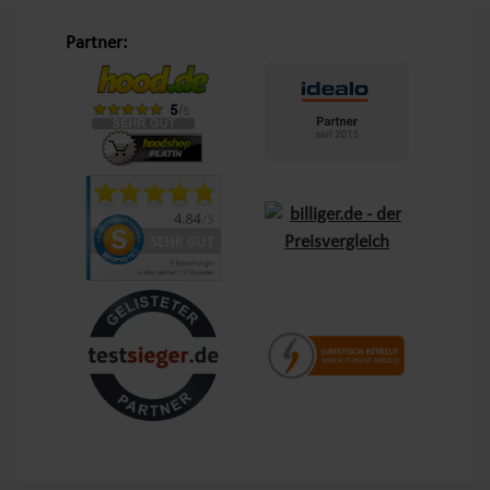
Unsere Philosophie „Schöner Leben in Haus und Garten“
Partner:
Mit dem Leitsatz „Schöner Leben in Haus und Garten“ ist es
unser Ziel, das Einkaufserlebnis unserer Kunden in Europa so
angenehm wie möglich zu gestalten. Durch unsere
Eigenmarken
Lemodo
und
NATIV
bieten wir Produkte, die
genau auf die Bedürfnisse unserer Kunden abgestimmt sind.
Diese Marken stehen für Qualität und Funktionalität und
lassen keine Wünsche offen – sei es im Bereich Terrasse,
Outdoor oder Living.
Kundenzufriedenheit und Service aus Deutschland
Mit einem zentralen Standort in Bechhofen, im Herzen
Frankens, garantieren wir schnellen Versand und Verfügbarkeit
für Kunden in ganz Europa. Unsere Kunden schätzen nicht nur
die Produktvielfalt, sondern auch den Service, den wir ihnen