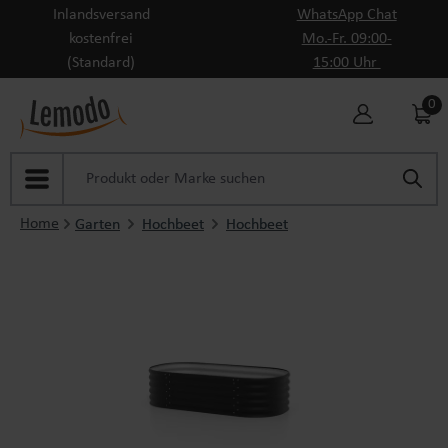
Inlandsversand
WhatsApp Chat
Zum Hauptinhalt springen
kostenfrei
Mo.-Fr. 09:00-
(Standard)
15:00 Uhr
0
Home
Garten
Hochbeet
Hochbeet