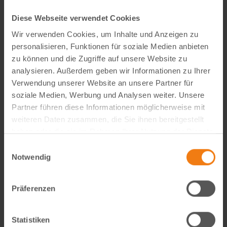
Diese Webseite verwendet Cookies
Wir verwenden Cookies, um Inhalte und Anzeigen zu
personalisieren, Funktionen für soziale Medien anbieten
zu können und die Zugriffe auf unsere Website zu
analysieren. Außerdem geben wir Informationen zu Ihrer
Verwendung unserer Website an unsere Partner für
soziale Medien, Werbung und Analysen weiter. Unsere
Partner führen diese Informationen möglicherweise mit
weiteren Daten zusammen, die Sie ihnen bereitgestellt
haben oder die sie im Rahmen Ihrer Nutzung der Dienste
Visual Content Creator (m/w/d) – E-Commerce
gesammelt haben.
Einwilligungsauswahl
Notwendig
Werde Teil von Lemodo360! Als Visual Content Creator
gestaltest du verkaufsstarke Amazon- und E-Commerce-
Bildwelten – von der Idee bis zum A++ Content. Kreativ,
Präferenzen
technisch, KI-getrieben und mit echtem…
weiterlesen
Statistiken