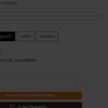
H-40004025
ählen
granit
rubin
schwarz
s:
€
wSt. zzgl. Versandkosten
Nur noch wenige Artikel auf Lager
In den Warenkorb