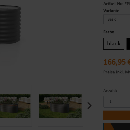
Artikel-Nr.:
EP
ausw
Variante
Farbe
blank
Regulärer Prei
166,95 
Preise inkl. M
Anzahl: