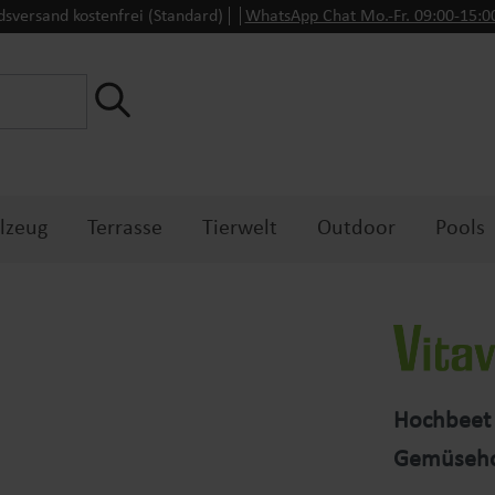
dsversand kostenfrei (Standard)
WhatsApp Chat Mo.-Fr. 09:00-15:
lzeug
Terrasse
Tierwelt
Outdoor
Pools
Hochbeet 
Gemüseho