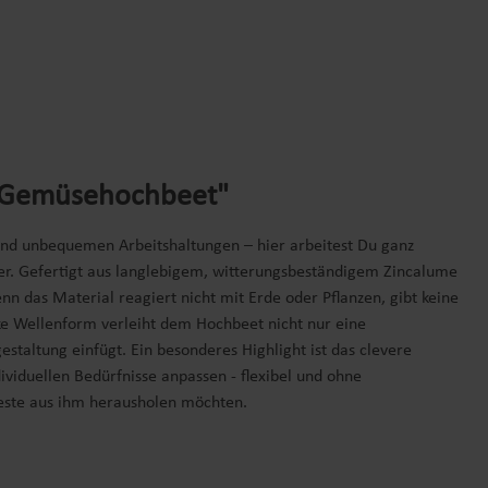
t, Gemüsehochbeet"
und unbequemen Arbeitshaltungen – hier arbeitest Du ganz
er. Gefertigt aus langlebigem, witterungsbeständigem Zincalume
nn das Material reagiert nicht mit Erde oder Pflanzen, gibt keine
rke Wellenform verleiht dem Hochbeet nicht nur eine
estaltung einfügt. Ein besonderes Highlight ist das clevere
viduellen Bedürfnisse anpassen - flexibel und ohne
 Beste aus ihm herausholen möchten.