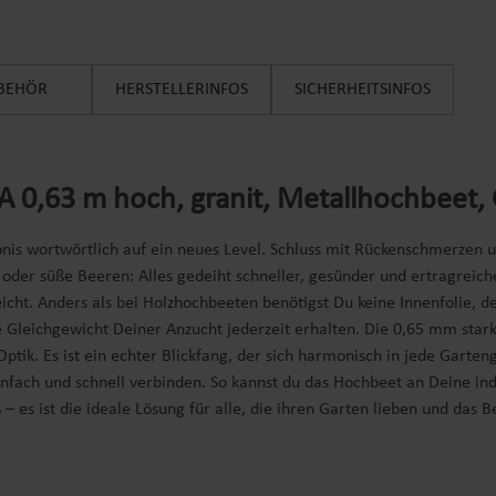
BEHÖR
HERSTELLERINFOS
SICHERHEITSINFOS
A 0,63 m hoch, granit, Metallhochbee
nis wortwörtlich auf ein neues Level. Schluss mit Rückenschmerzen 
der süße Beeren: Alles gedeiht schneller, gesünder und ertragreich
eicht. Anders als bei Holzhochbeeten benötigst Du keine Innenfolie, de
he Gleichgewicht Deiner Anzucht jederzeit erhalten. Die 0,65 mm sta
tik. Es ist ein echter Blickfang, der sich harmonisch in jede Garteng
fach und schnell verbinden. So kannst du das Hochbeet an Deine indi
 – es ist die ideale Lösung für alle, die ihren Garten lieben und das