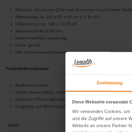
Material: Zincalume (Zink und Aluminium beschichtete Stah
Abmessung: ca. 162 x 82 x 63 cm (L x B x H)
Füllvolumen: ca. 740 L / 0,74 m³
Materialstärke: 0,65 mm
keine Innenfolie notwendig
Farbe: granit
Inkl. Schneckenschutzband
Produktinformationen:
Zustimmung
Baukastensystem
Stabile Konstruktion, rostbeständig
Optimale Pflanzmöglichkeit
Diese Webseite verwendet 
Langlebig und Witterungsbeständig
Wir verwenden Cookies, um I
und die Zugriffe auf unsere 
Website an unsere Partner fü
Form: