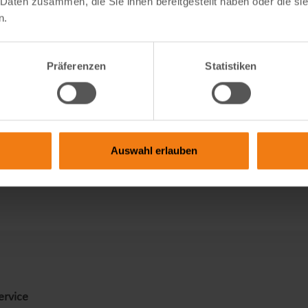
 Daten zusammen, die Sie ihnen bereitgestellt haben oder die s
0,63 m
n.
Metall
Präferenzen
Statistiken
Basic
740
granit
Auswahl erlauben
ervice