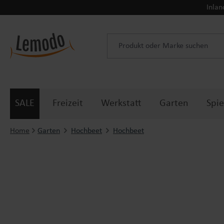
Inlan
 Hauptinhalt springen
Zur Suche springen
Zur Hauptnavigation springen
SALE
Freizeit
Werkstatt
Garten
Spie
Home
Garten
Hochbeet
Hochbeet