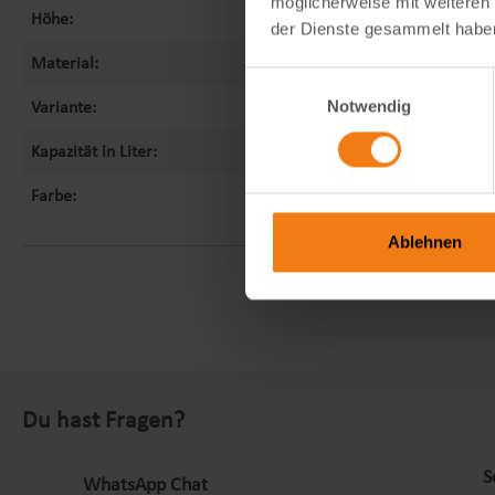
möglicherweise mit weiteren
Höhe:
der Dienste gesammelt habe
Material:
Einwilligungsauswahl
Notwendig
Variante:
Kapazität in Liter:
Farbe:
Ablehnen
Du hast Fragen?
S
WhatsApp Chat