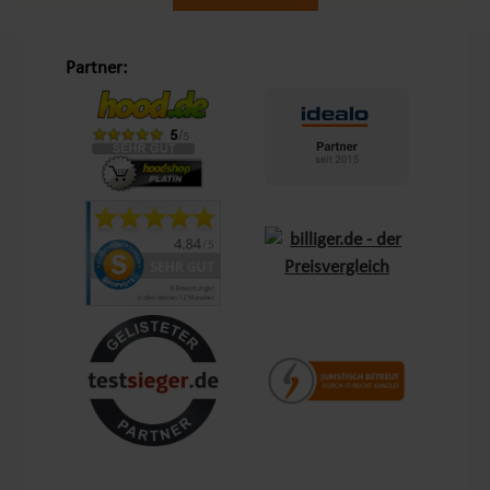
Unsere Philosophie „Schöner Leben in Haus und Garten“
Partner:
Mit dem Leitsatz „Schöner Leben in Haus und Garten“ ist es
unser Ziel, das Einkaufserlebnis unserer Kunden in Europa so
angenehm wie möglich zu gestalten. Durch unsere
Eigenmarken
Lemodo
und
NATIV
bieten wir Produkte, die
genau auf die Bedürfnisse unserer Kunden abgestimmt sind.
Diese Marken stehen für Qualität und Funktionalität und
lassen keine Wünsche offen – sei es im Bereich Terrasse,
Outdoor oder Living.
Kundenzufriedenheit und Service aus Deutschland
Mit einem zentralen Standort in Bechhofen, im Herzen
Frankens, garantieren wir schnellen Versand und Verfügbarkeit
für Kunden in ganz Europa. Unsere Kunden schätzen nicht nur