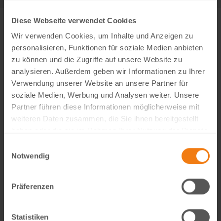
Diese Webseite verwendet Cookies
Wir verwenden Cookies, um Inhalte und Anzeigen zu
personalisieren, Funktionen für soziale Medien anbieten
zu können und die Zugriffe auf unsere Website zu
analysieren. Außerdem geben wir Informationen zu Ihrer
Verwendung unserer Website an unsere Partner für
soziale Medien, Werbung und Analysen weiter. Unsere
Partner führen diese Informationen möglicherweise mit
weiteren Daten zusammen, die Sie ihnen bereitgestellt
haben oder die sie im Rahmen Ihrer Nutzung der Dienste
gesammelt haben.
Einwilligungsauswahl
Visual Content Creator (m/w/d) – E-Commerce
Notwendig
Werde Teil von Lemodo360! Als Visual Content Creator
gestaltest du verkaufsstarke Amazon- und E-Commerce-
Präferenzen
Bildwelten – von der Idee bis zum A++ Content. Kreativ,
technisch, KI-getrieben und mit echtem…
weiterlesen
Statistiken