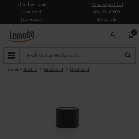
Inlandsversand
WhatsApp Chat
Zum Hauptinhalt springen
kostenfrei
Mo.-Fr. 09:00-
(Standard)
15:00 Uhr
0
Home
Garten
Hochbeet
Hochbeet