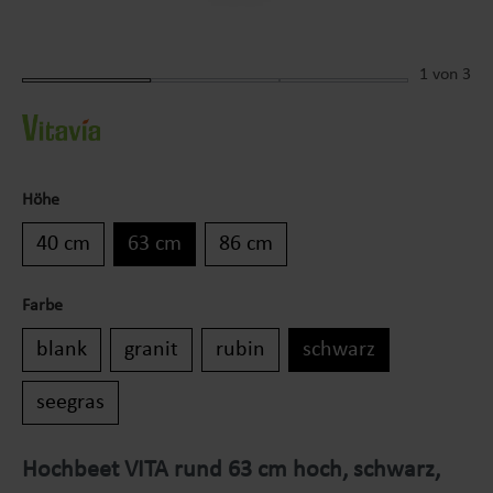
1
von 3
Höhe
40 cm
63 cm
86 cm
Farbe
blank
granit
rubin
schwarz
seegras
Hochbeet VITA rund 63 cm hoch, schwarz,