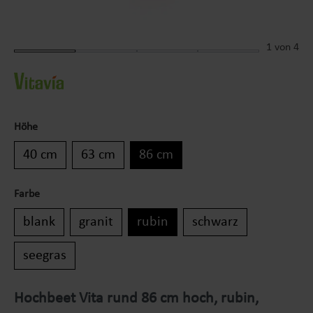
1
von 4
Höhe
40 cm
63 cm
86 cm
Farbe
blank
granit
rubin
schwarz
seegras
Hochbeet Vita rund 86 cm hoch, rubin,