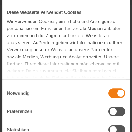
Diese Webseite verwendet Cookies
Wir verwenden Cookies, um Inhalte und Anzeigen zu
personalisieren, Funktionen für soziale Medien anbieten
zu können und die Zugriffe auf unsere Website zu
analysieren. Außerdem geben wir Informationen zu Ihrer
Verwendung unserer Website an unsere Partner für
soziale Medien, Werbung und Analysen weiter. Unsere
Partner führen diese Informationen möglicherweise mit
weiteren Daten zusammen, die Sie ihnen bereitgestellt
haben oder die sie im Rahmen Ihrer Nutzung der Dienste
gesammelt haben.
Einwilligungsauswahl
Visual Content Creator (m/w/d) – E-Commerce
Notwendig
Werde Teil von Lemodo360! Als Visual Content Creator
gestaltest du verkaufsstarke Amazon- und E-Commerce-
Präferenzen
Bildwelten – von der Idee bis zum A++ Content. Kreativ,
technisch, KI-getrieben und mit echtem…
weiterlesen
Statistiken