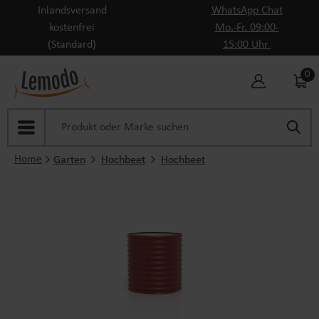
Inlandsversand
WhatsApp Chat
Zum Hauptinhalt springen
kostenfrei
Mo.-Fr. 09:00-
(Standard)
15:00 Uhr
0
Home
Garten
Hochbeet
Hochbeet