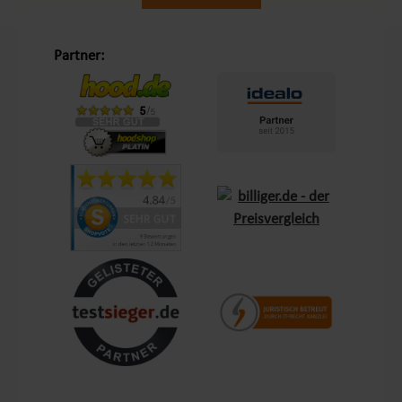
Unsere Philosophie „Schöner Leben in Haus und Garten“
Partner:
Mit dem Leitsatz „Schöner Leben in Haus und Garten“ ist es
unser Ziel, das Einkaufserlebnis unserer Kunden in Europa so
angenehm wie möglich zu gestalten. Durch unsere
Eigenmarken
Lemodo
und
NATIV
bieten wir Produkte, die
genau auf die Bedürfnisse unserer Kunden abgestimmt sind.
Diese Marken stehen für Qualität und Funktionalität und
lassen keine Wünsche offen – sei es im Bereich Terrasse,
Outdoor oder Living.
Kundenzufriedenheit und Service aus Deutschland
Mit einem zentralen Standort in Bechhofen, im Herzen
Frankens, garantieren wir schnellen Versand und Verfügbarkeit
für Kunden in ganz Europa. Unsere Kunden schätzen nicht nur