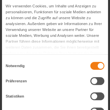
Wir verwenden Cookies, um Inhalte und Anzeigen zu
personalisieren, Funktionen für soziale Medien anbieten
zu können und die Zugriffe auf unsere Website zu
analysieren. Außerdem geben wir Informationen zu Ihrer
Verwendung unserer Website an unsere Partner für
soziale Medien, Werbung und Analysen weiter. Unsere
Partner führen diese Informationen möglicherweise mit
weiteren Daten zusammen, die Sie ihnen bereitgestellt
Visual Content Creator (m/w/d) – E-Commerce
haben oder die sie im Rahmen Ihrer Nutzung der Dienste
gesammelt haben.
Werde Teil von Lemodo360! Als Visual Content Creator
Einwilligungsauswahl
Notwendig
gestaltest du verkaufsstarke Amazon- und E-Commerce-
Bildwelten – von der Idee bis zum A++ Content. Kreativ,
technisch, KI-getrieben und mit echtem…
Präferenzen
weiterlesen
Statistiken