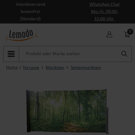
Inlandsversand
WhatsApp Chat
Zum Hauptinhalt springen
kostenfrei
Mo.-Fr. 09:00-
(Standard)
15:00 Uhr
0
Home
Terrasse
Markisen
Seitenmarkisen