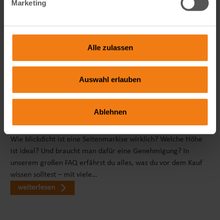
Marketing
Alle zulassen
Auswahl erlauben
Ablehnen
Seitenmarkise richtig wählen: FAQ zu Sicht- & Windschutz
Wie blickdicht ist eine Seitenmarkise wirklich? Welche Höhe
ist ideal? Und braucht man dafür eine Genehmigung? In
unserem großen FAQ erfährst du alles, was du vor dem Kauf
wissen solltest – mit viele…
weiterlesen