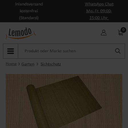
Inlandsversand
WhatsApp Chat
Zum Hauptinhalt springen
kostenfrei
Mo.-Fr. 09:00-
(Standard)
15:00 Uhr
0
Home
Garten
Sichtschutz