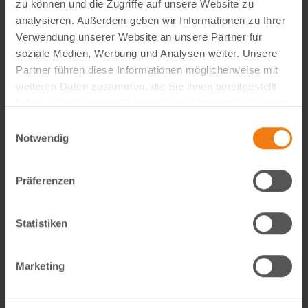
zu können und die Zugriffe auf unsere Website zu
analysieren. Außerdem geben wir Informationen zu Ihrer
Verwendung unserer Website an unsere Partner für
Visual Content Creator (m/w/d) – E-Commerce
soziale Medien, Werbung und Analysen weiter. Unsere
Partner führen diese Informationen möglicherweise mit
Werde Teil von Lemodo360! Als Visual Content Creator
weiteren Daten zusammen, die Sie ihnen bereitgestellt
gestaltest du verkaufsstarke Amazon- und E-Commerce-
haben oder die sie im Rahmen Ihrer Nutzung der Dienste
Bildwelten – von der Idee bis zum A++ Content. Kreativ,
gesammelt haben.
Einwilligungsauswahl
technisch, KI-getrieben und mit echtem…
Notwendig
weiterlesen
Präferenzen
Statistiken
Marketing