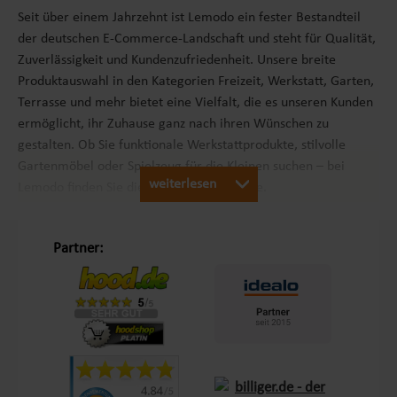
Seit über einem Jahrzehnt ist Lemodo ein fester Bestandteil
der deutschen E-Commerce-Landschaft und steht für Qualität,
Zuverlässigkeit und Kundenzufriedenheit. Unsere breite
Produktauswahl in den Kategorien Freizeit, Werkstatt, Garten,
Terrasse und mehr bietet eine Vielfalt, die es unseren Kunden
ermöglicht, ihr Zuhause ganz nach ihren Wünschen zu
gestalten. Ob Sie funktionale Werkstattprodukte, stilvolle
Gartenmöbel oder Spielzeug für die Kleinen suchen – bei
weiterlesen
Lemodo finden Sie die passenden Produkte.
Unsere Philosophie „Schöner Leben in Haus und Garten“
Partner:
Mit dem Leitsatz „Schöner Leben in Haus und Garten“ ist es
unser Ziel, das Einkaufserlebnis unserer Kunden in Europa so
angenehm wie möglich zu gestalten. Durch unsere
Eigenmarken
Lemodo
und
NATIV
bieten wir Produkte, die
genau auf die Bedürfnisse unserer Kunden abgestimmt sind.
Diese Marken stehen für Qualität und Funktionalität und