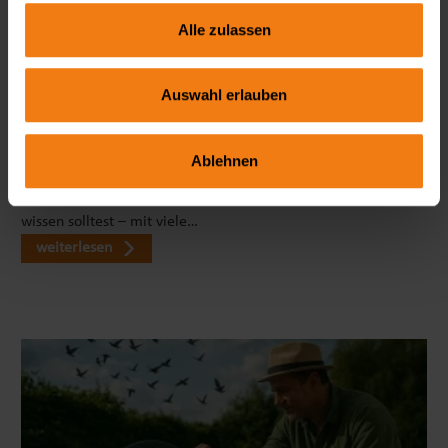
Alle zulassen
Auswahl erlauben
Seitenmarkise richtig wählen: FAQ zu Sicht- & Windschutz
Wie blickdicht ist eine Seitenmarkise wirklich? Welche Höhe
Ablehnen
ist ideal? Und braucht man dafür eine Genehmigung? In
unserem großen FAQ erfährst du alles, was du vor dem Kauf
wissen solltest – mit viele…
weiterlesen