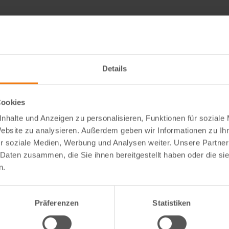
Details
Cookies
nhalte und Anzeigen zu personalisieren, Funktionen für soziale
Website zu analysieren. Außerdem geben wir Informationen zu I
r soziale Medien, Werbung und Analysen weiter. Unsere Partner
 Daten zusammen, die Sie ihnen bereitgestellt haben oder die s
n.
 richtig wählen: FAQ zu Sicht-
Pop‑Up vs. klassischer Pflanztu
Wege zum grünen Glück
Präferenzen
Statistiken
 ist eine Seitenmarkise
Pop-Up-Tunnel oder klassischer