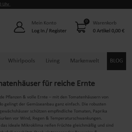
00 Uhr
0
Mein Konto
Warenkorb
Log In / Register
0 Artikel 0,00 €
Whirlpools
Living
Markenwelt
BLOG
atenhäuser für reiche Ernte
de Pflanzen & volle Ernte – mit den Tomatenhäusern von
o gelingt der Gemüseanbau ganz einfach. Die robusten
ngewächshäuser schützen empfindliche Tomaten, Paprika
Gurken vor Wind, Regen & Temperaturschwankungen.
das ideale Mikroklima reifen Früchte gleichmäßig und sind