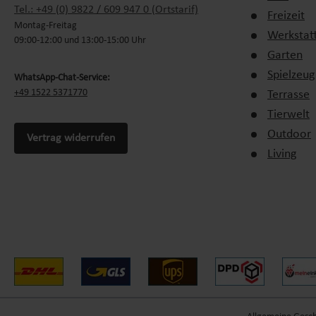
Tel.: +49 (0) 9822 / 609 947 0 (Ortstarif)
Freizeit
Montag-Freitag
Geschütztes Klima:
Schützen Sie Ihre Pflanzen vor Regen und 
Werkstat
09:00-12:00 und 13:00-15:00 Uhr
Ertragssteigerung:
Verlängern Sie die Anbausaison und erziel
Garten
Platzsparend:
Kompakte Modelle eignen sich auch für kleine 
Spielzeug
WhatsApp-Chat-Service:
Einfach zu montieren:
Leichte Konstruktionen ermöglichen ein
+49 1522 5371770
Terrasse
Tierwelt
Warum Tomatengewächshäuser von
Outdoor
Vertrag widerrufen
Living
Tomatengewächshäuser von Lemodo überzeugen durch ihre Qualität
Tomatenpflanzen abgestimmt – ideal für Hobbygärtner und Profis
Tomatengewächshäuser – Für gesunde
Mit einem Tomatengewächshaus von Lemodo schaffen Sie perfekte
für Ihren Garten.