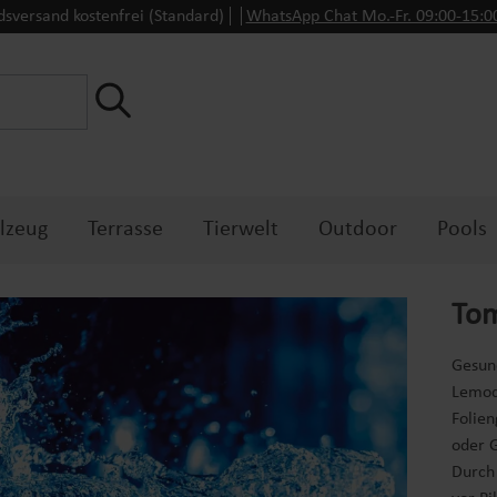
dsversand kostenfrei (Standard)
WhatsApp Chat Mo.-Fr. 09:00-15:
lzeug
Terrasse
Tierwelt
Outdoor
Pools
Tom
Gesun
Lemod
Folie
oder 
Durch 