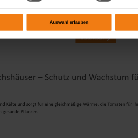
che Höhe ist ideal? Und braucht
Pflanzenschutz? Erfahre die wi
ne Genehmigung? In unserem
Unterschiede, wann welche Var
fährst du alles, was du vor
macht und welche Lösung zu d
Auswahl erlauben
en solltest – mit viele…
Gartenalltag passt – einfach er
praxisnah!
weiterlesen
shäuser – Schutz und Wachstum für
nd Kälte und sorgt für eine gleichmäßige Wärme, die Tomaten für i
n gesunde Pflanzen.