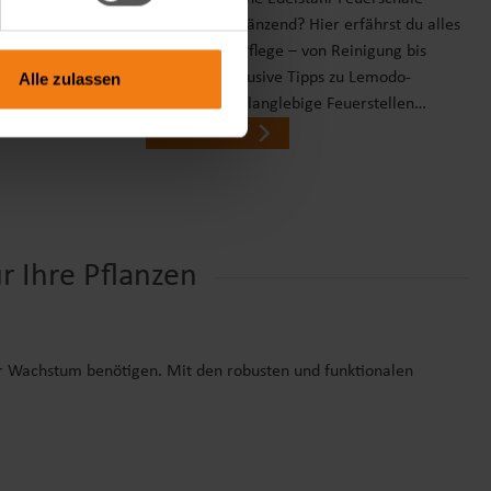
chtigsten
rostfrei und glänzend? Hier erfährst du alles
iante Sinn
zur richtigen Pflege – von Reinigung bis
einem
Lagerung. Inklusive Tipps zu Lemodo-
Alle zulassen
klärt und
Produkten für langlebige Feuerstellen…
weiterlesen
 Ihre Pflanzen
hr Wachstum benötigen. Mit den robusten und funktionalen