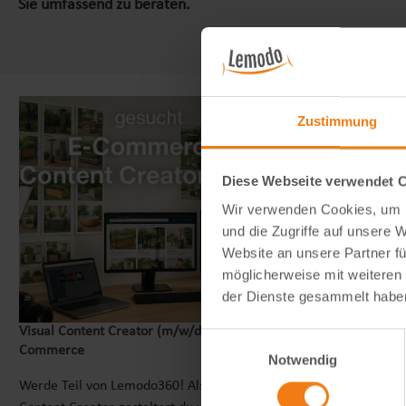
Sie umfassend zu beraten.
Zustimmung
Diese Webseite verwendet 
Wir verwenden Cookies, um I
und die Zugriffe auf unsere 
Website an unsere Partner fü
möglicherweise mit weiteren
der Dienste gesammelt habe
Visual Content Creator (m/w/d) – E-
Seitenmarkise
Einwilligungsauswahl
Commerce
& Windschutz
Notwendig
Werde Teil von Lemodo360! Als Visual
Wie blickdicht