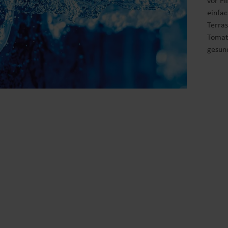
vor Pi
einfac
Terras
Tomat
gesund