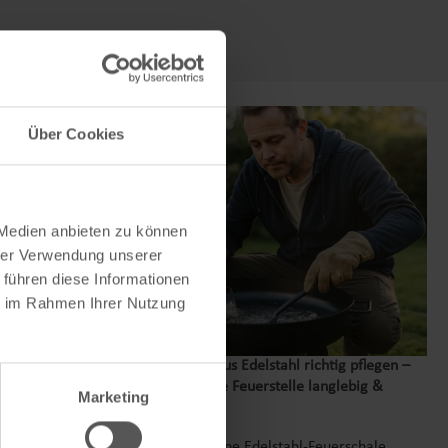
Über Cookies
 Medien anbieten zu können
hrer Verwendung unserer
 führen diese Informationen
ie im Rahmen Ihrer Nutzung
nnel – Zwei
Feuerschale aus Edelstahl richtig pflegen –
so bleibt deine Feuerstelle langlebig &
Marketing
glänzend
Wie bleibt deine Edelstahl-Feuerschale