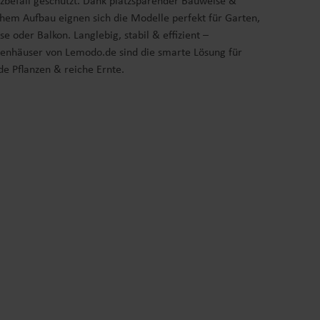
lzbefall geschützt. Dank platzsparender Bauweise &
hem Aufbau eignen sich die Modelle perfekt für Garten,
se oder Balkon. Langlebig, stabil & effizient –
enhäuser von Lemodo.de sind die smarte Lösung für
e Pflanzen & reiche Ernte.