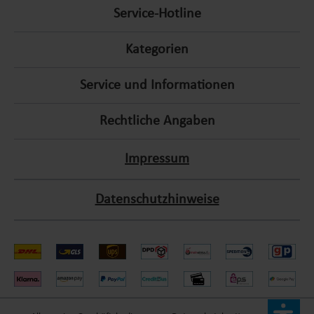
reinigen und wiederzuverwenden, tragen sie zu einem
Service-Hotline
reduzierten ökologischen Fußabdruck bei.
:contentReference[oaicite:5]{index=5}
Kategorien
Service und Informationen
Geeignete Pooltypen für
Kartuschenfilteranlagen
Rechtliche Angaben
Kartuschenfilteranlagen eignen sich besonders für kleinere
Impressum
Pools, Aufstellpools und Whirlpools. Sie sind ideal für Pools mit
einem Wasservolumen von bis zu 6.000 Litern. Für größere
Pools sind leistungsstärkere Filtersysteme, wie
Datenschutzhinweise
Sandfilteranlagen, empfehlenswert.
:contentReference[oaicite:6]{index=6}
Wartung und Pflege
Um die Effizienz der Kartuschenfilteranlage zu erhalten, ist