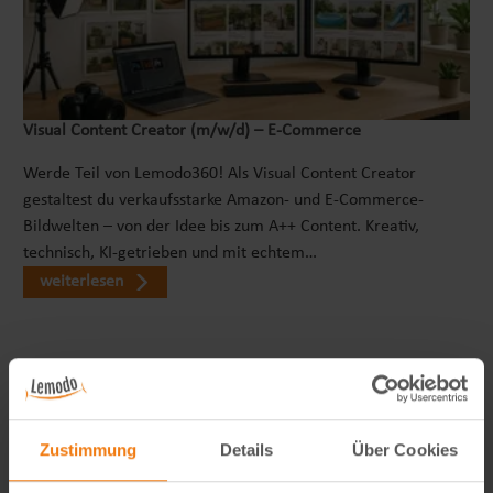
Visual Content Creator (m/w/d) – E-Commerce
Werde Teil von Lemodo360! Als Visual Content Creator
gestaltest du verkaufsstarke Amazon- und E-Commerce-
Bildwelten – von der Idee bis zum A++ Content. Kreativ,
technisch, KI-getrieben und mit echtem…
weiterlesen
Zustimmung
Details
Über Cookies