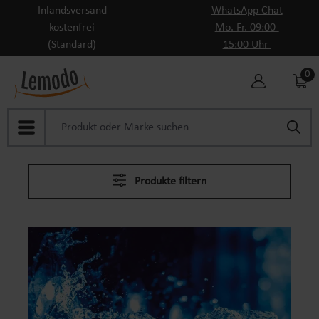
Inlandsversand
WhatsApp Chat
Zum Hauptinhalt springen
kostenfrei
Mo.-Fr. 09:00-
(Standard)
15:00 Uhr
0
Produkte filtern