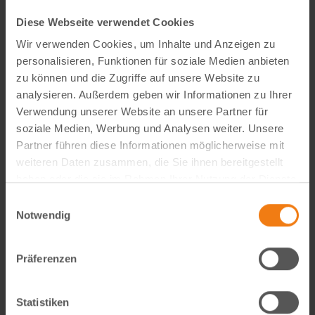
Diese Webseite verwendet Cookies
Wir verwenden Cookies, um Inhalte und Anzeigen zu
personalisieren, Funktionen für soziale Medien anbieten
zu können und die Zugriffe auf unsere Website zu
analysieren. Außerdem geben wir Informationen zu Ihrer
Verwendung unserer Website an unsere Partner für
Seitenmarkise richtig wählen: FAQ zu Sicht- & Windschutz
soziale Medien, Werbung und Analysen weiter. Unsere
Wie blickdicht ist eine Seitenmarkise wirklich? Welche Höhe
Partner führen diese Informationen möglicherweise mit
ist ideal? Und braucht man dafür eine Genehmigung? In
weiteren Daten zusammen, die Sie ihnen bereitgestellt
unserem großen FAQ erfährst du alles, was du vor dem Kauf
haben oder die sie im Rahmen Ihrer Nutzung der Dienste
wissen solltest – mit viele…
gesammelt haben.
Einwilligungsauswahl
weiterlesen
Notwendig
Präferenzen
Statistiken