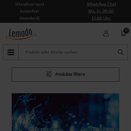
Inlandsversand
WhatsApp Chat
Zum Hauptinhalt springen
kostenfrei
Mo.-Fr. 09:00-
(Standard)
15:00 Uhr
0
Produkte filtern