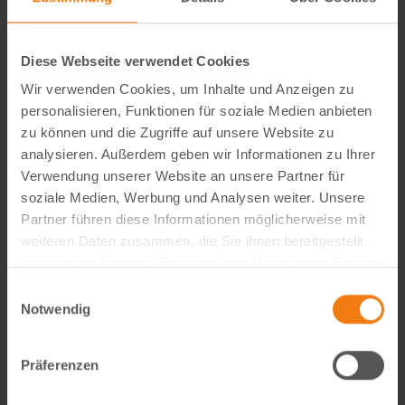
Diese Webseite verwendet Cookies
Wir verwenden Cookies, um Inhalte und Anzeigen zu
personalisieren, Funktionen für soziale Medien anbieten
zu können und die Zugriffe auf unsere Website zu
analysieren. Außerdem geben wir Informationen zu Ihrer
Verwendung unserer Website an unsere Partner für
soziale Medien, Werbung und Analysen weiter. Unsere
Seitenmarkise richtig wählen: FAQ zu Sicht- & Windschutz
Partner führen diese Informationen möglicherweise mit
weiteren Daten zusammen, die Sie ihnen bereitgestellt
Wie blickdicht ist eine Seitenmarkise wirklich? Welche Höhe
haben oder die sie im Rahmen Ihrer Nutzung der Dienste
ist ideal? Und braucht man dafür eine Genehmigung? In
gesammelt haben.
unserem großen FAQ erfährst du alles, was du vor dem Kauf
Einwilligungsauswahl
Notwendig
wissen solltest – mit viele…
weiterlesen
Präferenzen