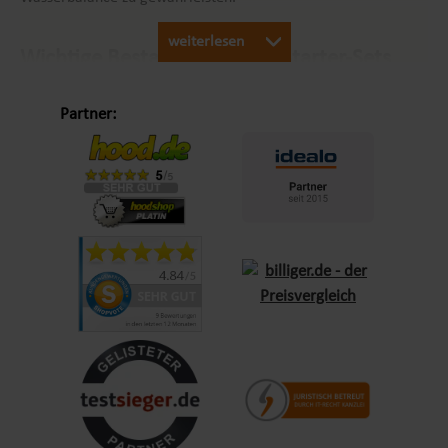
weiterlesen
Wichtige Bestandteile eines Starter-Sets
Ein gut zusammengestelltes
Whirlpool Chemie Starter-Set
Partner:
sollte folgende Komponenten enthalten:
pH-Regulierer:
Zur Anpassung des pH-Werts auf den
idealen Bereich von 7,2 bis 7,6.
Desinfektionsmittel:
Chlor, Brom oder Aktivsauerstoff, um
Keime und Bakterien zu eliminieren.
Algenschutz:
Verhindert die Bildung von Algen und
Trübungen.
Kalkstabilisator:
Reduziert Kalkablagerungen und schützt
die Whirlpool-Technik.
Teststreifen oder digitales Messgerät:
Erleichtert die
regelmäßige Kontrolle der Wasserwerte.