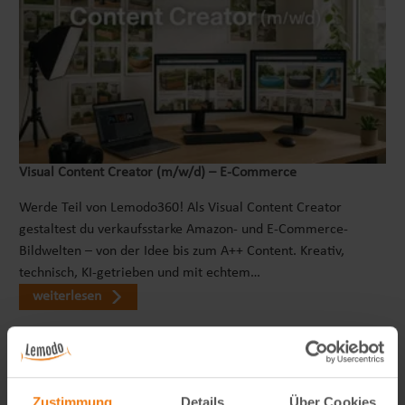
Visual Content Creator (m/w/d) – E-Commerce
Werde Teil von Lemodo360! Als Visual Content Creator
gestaltest du verkaufsstarke Amazon- und E-Commerce-
Bildwelten – von der Idee bis zum A++ Content. Kreativ,
technisch, KI-getrieben und mit echtem…
weiterlesen
Zustimmung
Details
Über Cookies