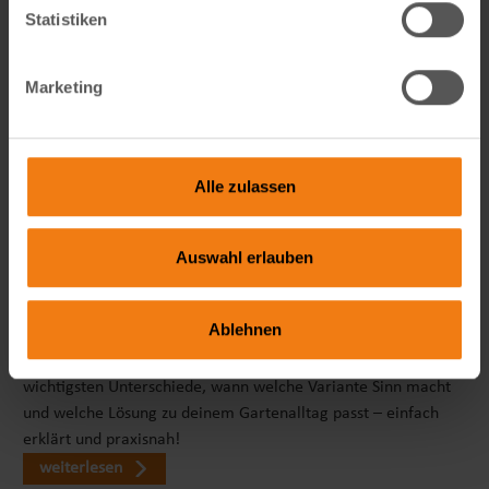
Statistiken
Marketing
Alle zulassen
Auswahl erlauben
Pop‑Up vs. klassischer Pflanztunnel – Zwei Wege zum grünen
Glück
Ablehnen
Pop-Up-Tunnel oder klassischer Pflanzenschutz? Erfahre die
wichtigsten Unterschiede, wann welche Variante Sinn macht
und welche Lösung zu deinem Gartenalltag passt – einfach
erklärt und praxisnah!
weiterlesen