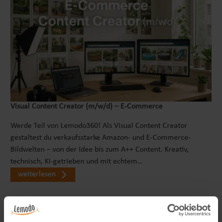
Visual Content Creator (m/w/d) – E-Commerce
Werde Teil von Lemodo360! Als Visual Content Creator
gestaltest du verkaufsstarke Amazon- und E-Commerce-
Bildwelten – von der Idee bis zum A++ Content. Kreativ,
technisch, KI-getrieben und mit echtem…
weiterlesen