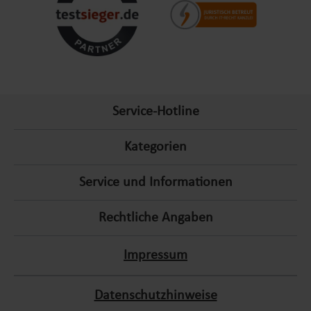
Die Briketts von Lemodo zeichnen sich durch folgende
Eigenschaften aus:
Lange Brenndauer:
Sorgt für eine konstante Hitze über
einen längeren Zeitraum.
Umweltfreundlich:
Hergestellt aus gepresstem Holz oder
natürlichen Materialien, ohne chemische Zusätze.
Service-Hotline
Hoher Heizwert:
Liefert effiziente Wärme für
verschiedene Anwendungen.
Kategorien
Leichte Handhabung:
Einfach zu lagern und zu
verwenden.
Service und Informationen
Warum Briketts von Lemodo?
Rechtliche Angaben
Briketts von Lemodo überzeugen durch ihre Qualität,
Impressum
Langlebigkeit und Umweltfreundlichkeit. Unsere Produkte sind
speziell für Feuerstellen, Grills und Öfen konzipiert und bieten
Datenschutzhinweise
Ihnen eine effiziente und nachhaltige Wärmequelle – ideal für