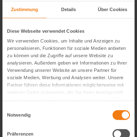
Zustimmung
Details
Über Cookies
Diese Webseite verwendet Cookies
Wir verwenden Cookies, um Inhalte und Anzeigen zu
personalisieren, Funktionen für soziale Medien anbieten
zu können und die Zugriffe auf unsere Website zu
analysieren. Außerdem geben wir Informationen zu Ihrer
Verwendung unserer Website an unsere Partner für
soziale Medien, Werbung und Analysen weiter. Unsere
Seitenmarkise richtig wählen: FAQ zu Sicht- & Windschutz
Partner führen diese Informationen möglicherweise mit
Wie blickdicht ist eine Seitenmarkise wirklich? Welche Höhe
weiteren Daten zusammen, die Sie ihnen bereitgestellt
ist ideal? Und braucht man dafür eine Genehmigung? In
haben oder die sie im Rahmen Ihrer Nutzung der Dienste
unserem großen FAQ erfährst du alles, was du vor dem Kauf
gesammelt haben.
Einwilligungsauswahl
wissen solltest – mit viele…
Notwendig
weiterlesen
Präferenzen