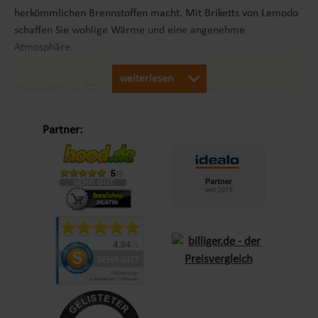
herkömmlichen Brennstoffen macht. Mit Briketts von Lemodo
schaffen Sie wohlige Wärme und eine angenehme
Atmosphäre.
weiterlesen
Vielseitige Einsatzmöglichkeiten
Briketts eignen sich für eine Vielzahl von Anwendungen:
Partner:
Feuerstellen:
Sorgen für eine gleichmäßige und
langanhaltende Wärme im Garten oder auf der Terrasse.
Grills:
Ideal für Holzkohlegrills, um Speisen gleichmäßig
zu garen.
Heizöfen:
Perfekt für den Innenbereich, um effizient und
umweltfreundlich zu heizen.
Eigenschaften und Vorteile