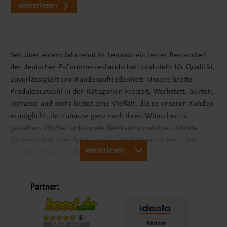
weiterlesen
Seit über einem Jahrzehnt ist Lemodo ein fester Bestandteil
der deutschen E-Commerce-Landschaft und steht für Qualität,
Zuverlässigkeit und Kundenzufriedenheit. Unsere breite
Produktauswahl in den Kategorien Freizeit, Werkstatt, Garten,
Terrasse und mehr bietet eine Vielfalt, die es unseren Kunden
ermöglicht, ihr Zuhause ganz nach ihren Wünschen zu
gestalten. Ob Sie funktionale Werkstattprodukte, stilvolle
Gartenmöbel oder Spielzeug für die Kleinen suchen – bei
weiterlesen
Lemodo finden Sie die passenden Produkte.
Unsere Philosophie „Schöner Leben in Haus und Garten“
Partner:
Mit dem Leitsatz „Schöner Leben in Haus und Garten“ ist es
unser Ziel, das Einkaufserlebnis unserer Kunden in Europa so