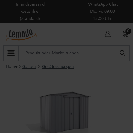
Inlandsversand
WhatsApp Chat
Zum Hauptinhalt springen
kostenfrei
Mo.-Fr. 09:00-
(Standard)
15:00 Uhr
0
Home
Garten
Geräteschuppen