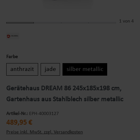
1
von 4
Farbe
anthrazit
jade
silber metallic
Gerätehaus DREAM 86 245x185x198 cm,
Gartenhaus aus Stahlblech silber metallic
Artikel-Nr.:
EPH-40003127
Regulärer Preis:
489,95 €
Preise inkl. MwSt. zzgl. Versandkosten