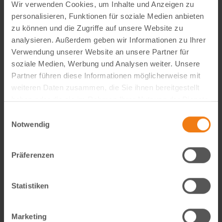
Wir verwenden Cookies, um Inhalte und Anzeigen zu
personalisieren, Funktionen für soziale Medien anbieten
zu können und die Zugriffe auf unsere Website zu
analysieren. Außerdem geben wir Informationen zu Ihrer
Verwendung unserer Website an unsere Partner für
soziale Medien, Werbung und Analysen weiter. Unsere
Partner führen diese Informationen möglicherweise mit
Visual Content Creator (m/w/d) – E-Commerce
weiteren Daten zusammen, die Sie ihnen bereitgestellt
Werde Teil von Lemodo360! Als Visual Content Creator
haben oder die sie im Rahmen Ihrer Nutzung der Dienste
gestaltest du verkaufsstarke Amazon- und E-Commerce-
gesammelt haben.
Einwilligungsauswahl
Bildwelten – von der Idee bis zum A++ Content. Kreativ,
Notwendig
technisch, KI-getrieben und mit echtem…
weiterlesen
Präferenzen
Statistiken
Marketing