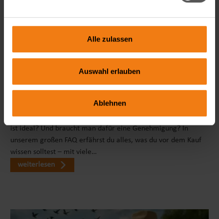
Alle zulassen
Auswahl erlauben
Seitenmarkise richtig wählen: FAQ zu Sicht- & Windschutz
Ablehnen
Wie blickdicht ist eine Seitenmarkise wirklich? Welche Höhe
ist ideal? Und braucht man dafür eine Genehmigung? In
unserem großen FAQ erfährst du alles, was du vor dem Kauf
wissen solltest – mit viele…
weiterlesen